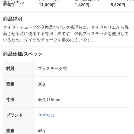
r（ロハコウォータ
490
5ｇ 資生堂 おまけ
11,000
レス 500ml 1箱（24
1,420
詰め替え メガ
5,820
円
円
円
円
ー）2L ラベルレス 1
付き
本入）
ボ 2300g 1
箱（5本入）（イチオ
個入) 洗濯洗剤
商品説明
シ） オリジナル
タイヤ・チューブの交換及びパンク修理時に、タイヤをリムから脱
着させる時に使用する専用工具です。強化プラスチックを使用して
いるため、タイヤやチューブを傷めにくいです。
商品仕様/スペック
材質
プラスチック製
質量
30g
寸法
全長115mm
ブランド
サギサカ
重量
43g