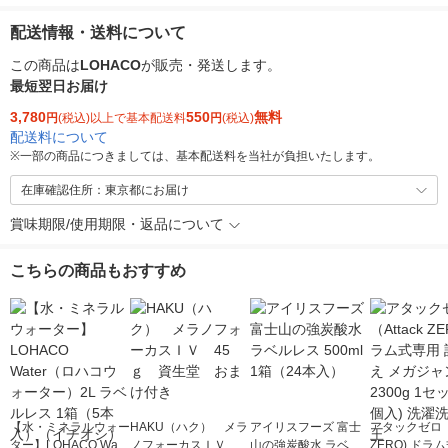
配送情報・送料について
この商品は
LOHACO
が販売・発送します。
最短翌日お届け
3,780
550
無料
円
(税込)以上で基本配送料
円
(税込)
配送料について
※
一部の商品につきましては、基本配送料を当社が負担いたします。
在庫確認住所：東京都にお届け
賞味期限/使用期限・返品について
こちらの商品もおすすめ
【水・ミネラルウォー
HAKU（ハク） メラ
アイリスフーズ 富士
アタックゼロ（A
ター】LOHACO Wate
ノフォーカスＩＶ 4
山の強炭酸水 ラベル
ZERO) ドラ