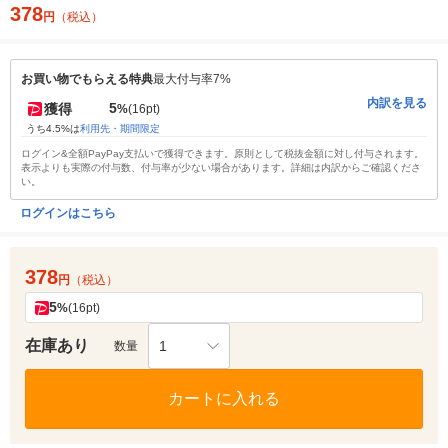
378
円
（税込）
お買い物でもらえる特典
最大付与率7%
内訳を見る
5
獲得
%
(16pt)
うち4.5%は
利用先・期間限定
ログイン&全額PayPay支払いで獲得できます。原則として税抜金額に対し付与されます。
表示よりも実際の付与数、付与率が少ない場合があります。詳細は内訳からご確認くださ
い。
ログインはこちら
378
円
（税込）
5
%
(16pt)
在庫あり
1
数量
カートに入れる