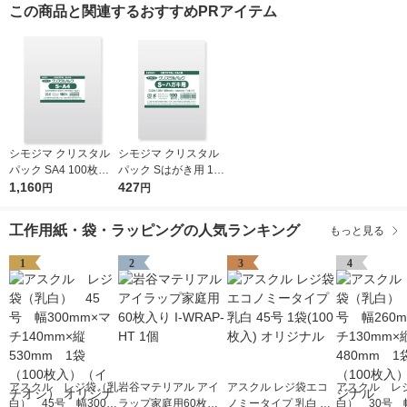
この商品と関連するおすすめPRアイテム
シモジマ クリスタル
シモジマ クリスタル
パック SA4 100枚入 6
パック Sはがき用 100
739200 1袋(100枚入)
1,160
枚入 6751700 1袋(10
427
円
円
0枚入)
工作用紙・袋・ラッピングの人気ランキング
もっと見る
1
2
3
4
アスクル レジ袋（乳
岩谷マテリアル アイ
アスクル レジ袋エコ
アスクル レ
白） 45号 幅300m
ラップ家庭用60枚入
ノミータイプ 乳白 45
白） 30号 幅