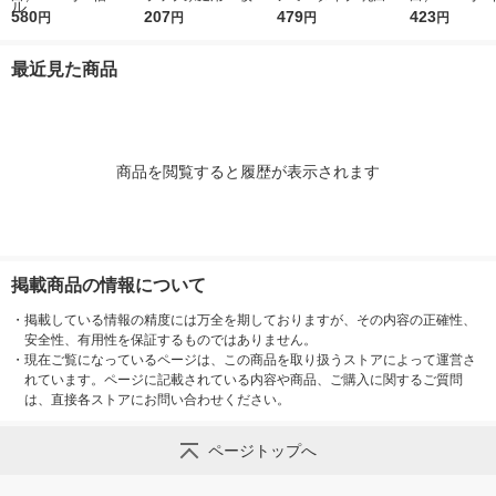
m×マチ140mm×縦53
580
り I-WRAP-HT 1個
207
号 1袋(100枚入) オリ
479
m×マチ130m
423
円
円
円
円
0mm 1袋（100枚
ジナル
0mm 1袋（1
入）（イチオシ） オ
入） オリジ
最近見た商品
リジナル
商品を閲覧すると履歴が表示されます
掲載商品の情報について
・
掲載している情報の精度には万全を期しておりますが、その内容の正確性、
安全性、有用性を保証するものではありません。
・
現在ご覧になっているページは、この商品を取り扱うストアによって運営さ
れています。ページに記載されている内容や商品、ご購入に関するご質問
は、直接各ストアにお問い合わせください。
ページトップへ