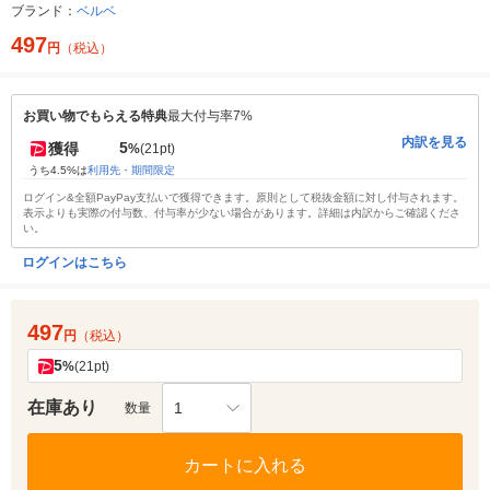
ブランド：
ベルベ
497
円
（税込）
お買い物でもらえる特典
最大付与率7%
内訳を見る
5
獲得
%
(21pt)
うち4.5%は
利用先・期間限定
ログイン&全額PayPay支払いで獲得できます。原則として税抜金額に対し付与されます。
表示よりも実際の付与数、付与率が少ない場合があります。詳細は内訳からご確認くださ
い。
ログインはこちら
497
円
（税込）
5
%
(21pt)
在庫あり
1
数量
カートに入れる