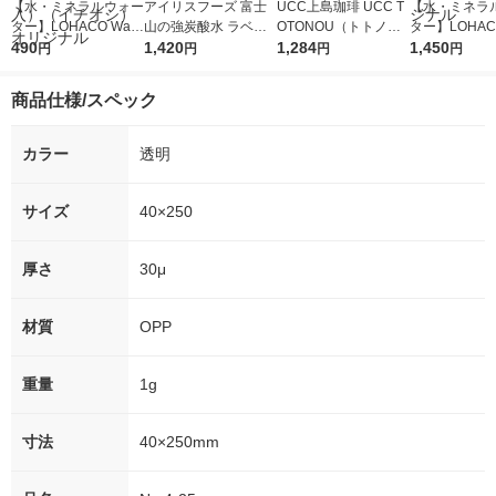
【水・ミネラルウォー
アイリスフーズ 富士
UCC上島珈琲 UCC T
【水・ミネラ
ター】LOHACO Wate
山の強炭酸水 ラベル
OTONOU（トトノ
ター】LOHACO
r（ロハコウォータ
490
レス 500ml 1箱（24
1,420
ウ） by BLACK無糖 5
1,284
r 410ml 1箱
1,450
円
円
円
円
ー）2L ラベルレス 1
本入）
00ml 1セット（6本）
入）ラベルレ
箱（5本入）（イチオ
オシ） オリジ
商品仕様/スペック
シ） オリジナル
カラー
透明
サイズ
40×250
厚さ
30μ
材質
OPP
重量
1g
寸法
40×250mm