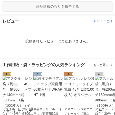
商品情報の誤りを報告する
レビュー
レビューとは
投稿されたレビューはまだありません。
工作用紙・袋・ラッピングの人気ランキング
もっと見る
1
2
3
4
アスクル レジ袋（乳
岩谷マテリアル アイ
アスクル レジ袋エコ
アスクル レ
白） 45号 幅300m
ラップ家庭用60枚入
ノミータイプ 乳白 45
白） 30号 幅