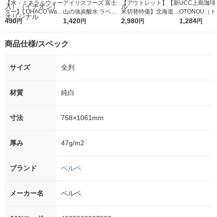
【水・ミネラルウォー
アイリスフーズ 富士
【アウトレット】【新
UCC上島珈琲 
ター】LOHACO Wate
山の強炭酸水 ラベル
米切替特価】北海道産
OTONOU（
r（ロハコウォータ
490
レス 500ml 1箱（24
1,420
ななつぼし 無洗米 5k
2,980
ウ） by BLAC
1,284
円
円
円
円
ー）2L ラベルレス 1
本入）
g 1袋 令和7年産 米 木
00ml 1セッ
箱（5本入）（イチオ
徳神糧 オリジナル
商品仕様/スペック
シ） オリジナル
サイズ
全判
材質
純白
寸法
758×1061mm
厚み
47g/m2
ブランド
ベルベ
メーカー名
ベルベ