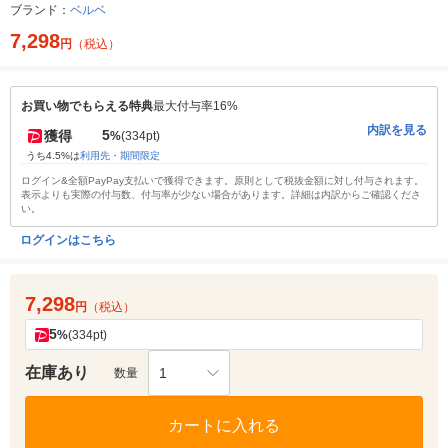
ブランド：
ベルベ
7,298
円
（税込）
お買い物でもらえる特典
最大付与率16%
内訳を見る
5
獲得
%
(334pt)
うち4.5%は
利用先・期間限定
ログイン&全額PayPay支払いで獲得できます。原則として税抜金額に対し付与されます。
表示よりも実際の付与数、付与率が少ない場合があります。詳細は内訳からご確認くださ
い。
ログインはこちら
7,298
円
（税込）
5
%
(334pt)
在庫あり
1
数量
カートに入れる