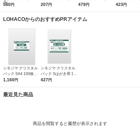
m×マチ140mm×縦53
580
り I-WRAP-HT 1個
207
号 1袋(100枚入) オリ
479
m×マチ130m
423
円
円
円
円
0mm 1袋（100枚
ジナル
0mm 1袋（1
入）（イチオシ） オ
入） オリジ
LOHACOからのおすすめPRアイテム
リジナル
シモジマ クリスタル
シモジマ クリスタル
パック SA4 100枚入 6
パック Sはがき用 100
739200 1袋(100枚入)
1,160
枚入 6751700 1袋(10
427
円
円
0枚入)
最近見た商品
商品を閲覧すると履歴が表示されます