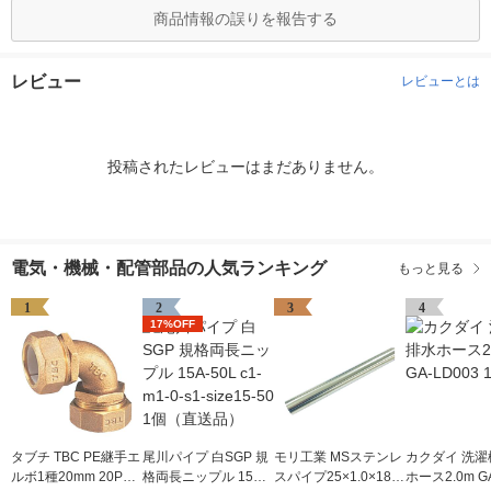
商品情報の誤りを報告する
レビュー
レビューとは
投稿されたレビューはまだありません。
電気・機械・配管部品の人気ランキング
もっと見る
1
2
3
4
17%OFF
タブチ TBC PE継手エ
尾川パイプ 白SGP 規
モリ工業 MSステンレ
カクダイ 洗濯
ルボ1種20mm 20PE-
格両長ニップル 15A-5
スパイプ25×1.0×182
ホース2.0m GA