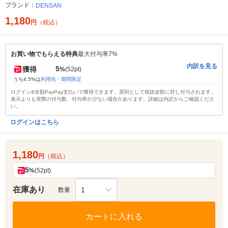
ブランド：
DENSAN
1,180
円
（税込）
お買い物でもらえる特典
最大付与率7%
内訳を見る
5
獲得
%
(52pt)
うち4.5%は
利用先・期間限定
ログイン&全額PayPay支払いで獲得できます。原則として税抜金額に対し付与されます。
表示よりも実際の付与数、付与率が少ない場合があります。詳細は内訳からご確認くださ
い。
ログインはこちら
1,180
円
（税込）
5
%
(52pt)
在庫あり
1
数量
カートに入れる