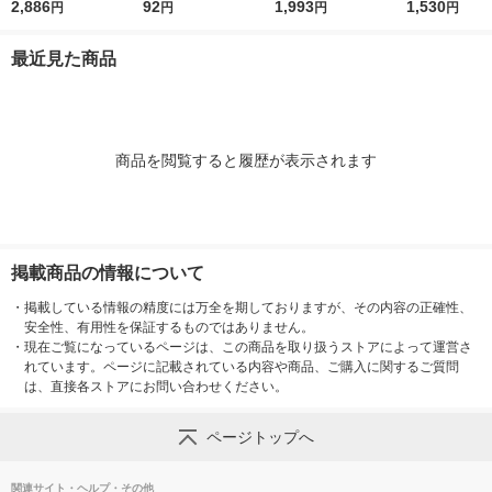
1 1個 282-3187（直
2,886
0L c1-m1-0-s1-size15
92
0 MS 25/1820 1本 83
1,993
3 1本
1,530
円
円
円
円
送品）
-50 1個（直送品）
6-6480（直送品）
最近見た商品
商品を閲覧すると履歴が表示されます
掲載商品の情報について
・
掲載している情報の精度には万全を期しておりますが、その内容の正確性、
安全性、有用性を保証するものではありません。
・
現在ご覧になっているページは、この商品を取り扱うストアによって運営さ
れています。ページに記載されている内容や商品、ご購入に関するご質問
は、直接各ストアにお問い合わせください。
ページトップへ
関連サイト・ヘルプ・その他