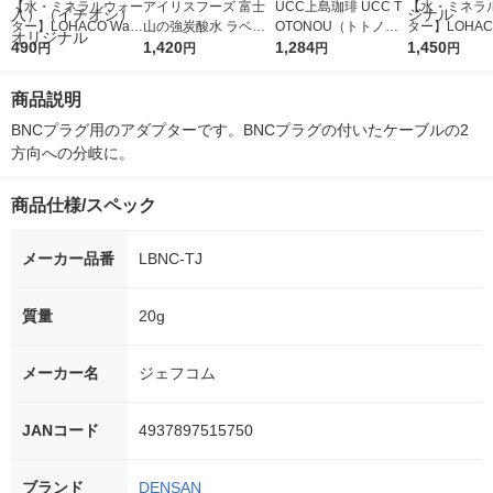
【水・ミネラルウォー
アイリスフーズ 富士
UCC上島珈琲 UCC T
【水・ミネラ
ター】LOHACO Wate
山の強炭酸水 ラベル
OTONOU（トトノ
ター】LOHACO
r（ロハコウォータ
490
レス 500ml 1箱（24
1,420
ウ） by BLACK無糖 5
1,284
r 410ml 1箱
1,450
円
円
円
円
ー）2L ラベルレス 1
本入）
00ml 1セット（6本）
入）ラベルレ
箱（5本入）（イチオ
オシ） オリジ
商品説明
シ） オリジナル
BNCプラグ用のアダプターです。BNCプラグの付いたケーブルの2
方向への分岐に。
商品仕様/スペック
メーカー品番
LBNC-TJ
質量
20g
メーカー名
ジェフコム
JANコード
4937897515750
ブランド
DENSAN