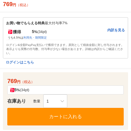
769
円
（税込）
お買い物でもらえる特典
最大付与率7%
内訳を見る
5
獲得
%
(34pt)
うち4.5%は
利用先・期間限定
ログイン&全額PayPay支払いで獲得できます。原則として税抜金額に対し付与されます。
表示よりも実際の付与数、付与率が少ない場合があります。詳細は内訳からご確認くださ
い。
ログインはこちら
769
円
（税込）
5
%
(34pt)
在庫あり
1
数量
カートに入れる