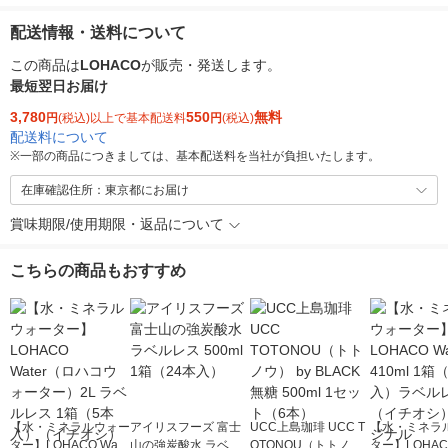
配送情報・送料について
この商品は
LOHACO
が販売・発送します。
最短翌日お届け
3,780
550
無料
円
(税込)以上で基本配送料
円
(税込)
配送料について
※
一部の商品につきましては、基本配送料を当社が負担いたします。
在庫確認住所：東京都にお届け
賞味期限/使用期限・返品について
こちらの商品もおすすめ
【水・ミネラルウォー
アイリスフーズ 富士
UCC上島珈琲 UCC T
【水・ミネラ
ター】LOHACO Wate
山の強炭酸水 ラベル
OTONOU（トトノ
ター】LOHACO