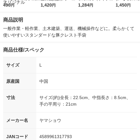
r（ロハコウォータ
490
レス 500ml 1箱（24
1,420
ウ） by BLACK無糖 5
1,284
r 410ml 1箱
1,450
円
円
円
円
ー）2L ラベルレス 1
本入）
00ml 1セット（6本）
入）ラベルレ
箱（5本入）（イチオ
オシ） オリジ
商品説明
シ） オリジナル
一般作業・軽作業、土木建築、運送、機械操作などに。柔らかくて
使いやすいスタンダードな豚クレスト手袋
商品仕様/スペック
サイズ
L
原産国
中国
寸法
サイズ(約)全長：22.5cm、中指長さ：8.5cm、
手の平周り：21cm
メーカー名
ヤマショウ
JANコード
4589961317793