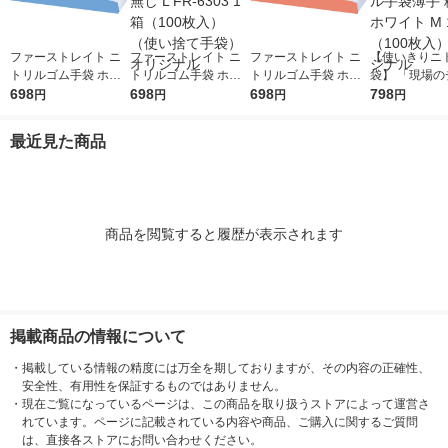
ファーストレイト ニ
ファーストレイト ニ
ファーストレイト ニ
【使いきりニ
トリルゴム手袋 ホワ
トリルゴム手袋 ホワ
トリルゴム手袋 ホワ
袋】 「現場の
イト 35粉無し M FR-6
698
イト 35粉無し L FR-6
698
イト 35粉無し S FR-6
698
ラ」 ニトリル
798
円
円
円
円
302 1箱（100枚入）
303 1箱（100枚入）
301 1箱（100枚入）
手 粉無し ホワ
（使い捨て手袋） オ
（使い捨て手袋） オ
（使い捨て手袋） オ
1箱（100枚入
最近見た商品
リジナル
リジナル
リジナル
ジナル
商品を閲覧すると履歴が表示されます
掲載商品の情報について
・
掲載している情報の精度には万全を期しておりますが、その内容の正確性、
安全性、有用性を保証するものではありません。
・
現在ご覧になっているページは、この商品を取り扱うストアによって運営さ
れています。ページに記載されている内容や商品、ご購入に関するご質問
は、直接各ストアにお問い合わせください。