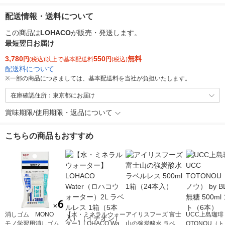
配送情報・送料について
この商品は
LOHACO
が販売・発送します。
最短翌日お届け
3,780
550
無料
円
(税込)以上で基本配送料
円
(税込)
配送料について
※
一部の商品につきましては、基本配送料を当社が負担いたします。
在庫確認住所：東京都にお届け
賞味期限/使用期限・返品について
こちらの商品もおすすめ
消しゴム MONO
【水・ミネラルウォー
アイリスフーズ 富士
UCC上島珈琲 
モノ学習用消しゴム
ター】LOHACO Wate
山の強炭酸水 ラベル
OTONOU（