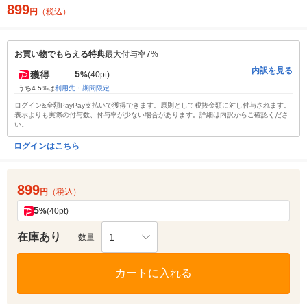
899
円
（税込）
お買い物でもらえる特典
最大付与率7%
内訳を見る
5
獲得
%
(40pt)
うち4.5%は
利用先・期間限定
ログイン&全額PayPay支払いで獲得できます。原則として税抜金額に対し付与されます。
表示よりも実際の付与数、付与率が少ない場合があります。詳細は内訳からご確認くださ
い。
ログインはこちら
899
円
（税込）
5
%
(40pt)
在庫あり
1
数量
カートに入れる