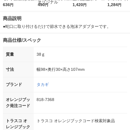
濃いえんぴつもよく消
636
r（ロハコウォータ
490
レス 500ml 1箱（24
1,420
ウ） by BLAC
1,284
円
円
円
円
える JCC-115 6
ー）2L ラベルレス 1
本入）
00ml 1セッ
個 トンボ鉛筆
箱（5本入）（イチオ
商品説明
シ） オリジナル
●蛇口に取り付けるだけで節水できる泡沫アダプターです。
商品仕様/スペック
質量
38ｇ
寸法
幅98×奥行30×高さ107mm
ブランド
タカギ
オレンジブッ
818-7368
ク発注コード
トラスコ オ
トラスコ オレンジブックコード検索対象品
レンジブック