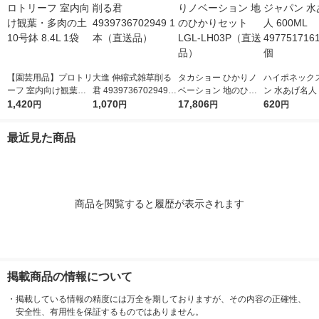
【園芸用品】プロトリ
大進 伸縮式雑草削る
タカショー ひかりノ
ハイポネック
ーフ 室内向け観葉・
君 4939736702949 1
ベーション 地のひか
ン 水あげ名人 
多肉の土10号鉢 8.4L
1,420
本（直送品）
1,070
りセット LGL-LH03P
17,806
49775171610
620
円
円
円
円
1袋
（直送品）
最近見た商品
商品を閲覧すると履歴が表示されます
掲載商品の情報について
・
掲載している情報の精度には万全を期しておりますが、その内容の正確性、
安全性、有用性を保証するものではありません。