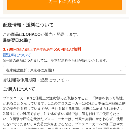
カートに入れる
配送情報・送料について
この商品は
LOHACO
が販売・発送します。
最短翌日お届け
3,780
550
無料
円
(税込)以上で基本配送料
円
(税込)
配送料について
※
一部の商品につきましては、基本配送料を当社が負担いたします。
在庫確認住所：東京都にお届け
賞味期限/使用期限・返品について
ご購入について
プロスニーカー(R)ご使用上の注意:誤った取扱をすると、「障害を負う可能性」
があることを示しています。1.このプロスニーカーは(公社)日本保安用品協会制
定の安全性を有していますが、それを超える衝撃、圧迫には耐えられません。
2.滑りにくい靴底ですが、油や水の多い場所では、気を付けてご使用くださ
い。3.衝撃や圧迫を受けたプロスニーカーは、外観の如何にかかわらず、使用
しないでください。4.先芯に穴をあけるなど、プロスニーカーへの加工はやめ