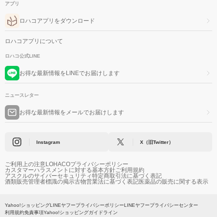
アプリ
ロハコアプリをダウンロード
ロハコアプリについて
ロハコ公式LINE
お得な最新情報をLINEでお届けします
ニュースレター
お得な最新情報をメールでお届けします
Instagram
X（旧Twitter）
ご利用上の注意
LOHACOプライバシーポリシー
カスタマーハラスメントに対する基本方針
ご利用規約
アスクルのサイバーセキュリティ
特定商取引法に基づく表記
酒類販売管理者標識の掲示
古物営業法に基づく表記
医薬品の販売に関する表示
Yahoo!ショッピング
LINEヤフープライバシーポリシー
LINEヤフープライバシーセンター
利用規約
免責事項
Yahoo!ショッピングガイドライン