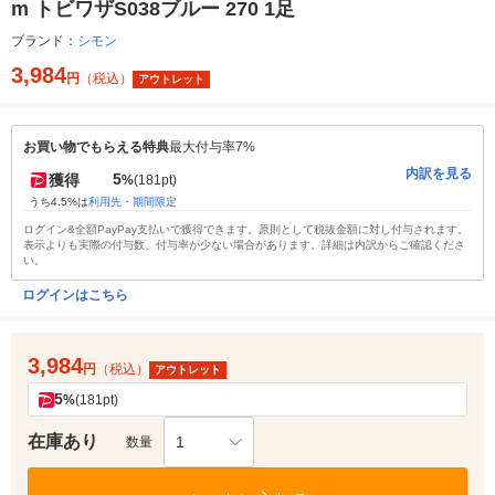
m トビワザS038ブルー 270 1足
ブランド：
シモン
3,984
円
（税込）
アウトレット
お買い物でもらえる特典
最大付与率7%
内訳を見る
5
獲得
%
(181pt)
うち4.5%は
利用先・期間限定
ログイン&全額PayPay支払いで獲得できます。原則として税抜金額に対し付与されます。
表示よりも実際の付与数、付与率が少ない場合があります。詳細は内訳からご確認くださ
い。
ログインはこちら
3,984
円
（税込）
アウトレット
5
%
(181pt)
在庫あり
1
数量