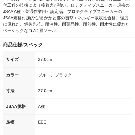
付工程の技術により接着力が強い。ロテクティブスニーカー規格の
JSAA A種〈普通作業用〉認定品。プロテクティブスニーカーの
JSAA規格付加的性能 かかと部の衝撃エネルギー吸収性合格。強度
に優れた、鋼製先芯。耐油性、耐薬品性、耐熱性、耐水性に優れた
ベーシックなゴム1層ソール。
商品仕様/スペック
サイズ
27.0cm
カラー
ブルー、ブラック
寸法
27.0cm
JSAA規格
A種
足幅
EEE