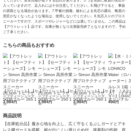
てください。安全性能が低下する恐れがあります。5.つま先部に硬質の先芯が
入っていますので、足入れには十分注意してください。6.飛び下りると、事故
の原因となる場合があります。7.甲被の損傷、破れによる先芯の露出、靴底の
意匠がなくなったような場合は、使用しないでください。8.先芯入りのプロス
ニーカーですので、スポーツやレジャーなどには適していません。この商品は
【アウトレット】品です。在庫が無くなり次第販売終了となりますので、予め
ご了承ください。
こちらの商品もおすすめ
【アウトレット】【セ
【アウトレット】【セ
【アウトレット】【セ
【水・ミネラ
ーフティーシューズ】
ーフティーシューズ】
ーフティーシューズ】
ター】LOHACO
シモン Simon 高所作
3,984
シモン Simon 高所作
3,984
シモン Simon 高所作
3,984
r（ロハコウォ
490
円
円
円
円
業用プロテクティブス
業用プロテクティブス
業用プロテクティブス
ー）2L ラベル
ニーカー 26.5cm トビ
ニーカー 25.0cm トビ
ニーカー 26.0cm トビ
箱（5本入）
商品説明
ワザS038ブルー 265
ワザS038ブルー 250
ワザS038ブルー 260
シ） オリジナ
1足
1足
1足
【在庫処分品】履き心地を向上し、広く守るくるぶしガードとアキ
レス腱ガードを搭載。裾が出にくい滑り止め付。接着剤の性能、底