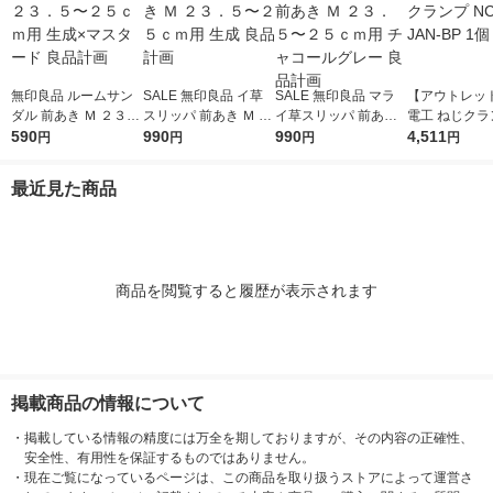
無印良品 ルームサン
SALE 無印良品 イ草
SALE 無印良品 マラ
【アウトレッ
ダル 前あき Ｍ ２３．
スリッパ 前あき Ｍ ２
イ草スリッパ 前あき
電工 ねじクラ
５〜２５ｃｍ用 生成×
590
３．５〜２５ｃｍ用
990
Ｍ ２３．５〜２５ｃ
990
-43-JAN-BP 
4,511
円
円
円
円
マスタード 良品計画
生成 良品計画
ｍ用 チャコールグレ
ー 良品計画
最近見た商品
商品を閲覧すると履歴が表示されます
掲載商品の情報について
・
掲載している情報の精度には万全を期しておりますが、その内容の正確性、
安全性、有用性を保証するものではありません。
・
現在ご覧になっているページは、この商品を取り扱うストアによって運営さ