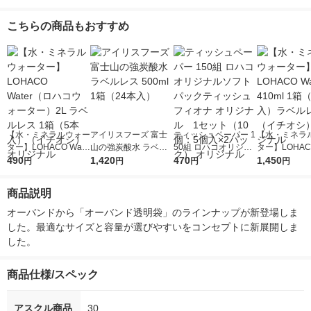
こちらの商品もおすすめ
【水・ミネラルウォー
アイリスフーズ 富士
ティッシュペーパー 1
【水・ミネラ
ター】LOHACO Wate
山の強炭酸水 ラベル
50組 ロハコオリジナ
ター】LOHACO
r（ロハコウォータ
490
レス 500ml 1箱（24
1,420
ルソフトパックティッ
470
r 410ml 1箱
1,450
円
円
円
円
ー）2L ラベルレス 1
本入）
シュ フィオナ オリジ
入）ラベルレ
箱（5本入）（イチオ
ナル 1セット（10
オシ） オリジ
商品説明
シ） オリジナル
個：5個入×2パック）
オリジナル
オーバンドから「オーバンド透明袋」のラインナップが新登場しま
した。最適なサイズと容量が選びやすいをコンセプトに新展開しま
した。
商品仕様/スペック
アスクル商品
30