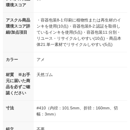
環境スコア
アスクル商品
・容器包装8-1:印刷に植物性または再生材のイ
環境スコア詳
ンキを使用(10点)・容器包装8-2:認証を取得し
細/加点項目
ているインキを使用(5点)・容器包装11:分別・
リユース・リサイクルしやすい(10点)・商品本
体21:単一素材でリサイクルしやすい(5点)
カラー
アメ
材質 ※お手
天然ゴム
元に届いた商
品を必ずご確
認ください
寸法
#410（内径：101.5mm、折径：160mm、切
幅：3mm）
組立
不要