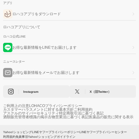
アプリ
ロハコアプリをダウンロード
ロハコアプリについて
ロハコ公式LINE
お得な最新情報をLINEでお届けします
ニュースレター
お得な最新情報をメールでお届けします
Instagram
X（旧Twitter）
ご利用上の注意
LOHACOプライバシーポリシー
カスタマーハラスメントに対する基本方針
ご利用規約
アスクルのサイバーセキュリティ
特定商取引法に基づく表記
酒類販売管理者標識の掲示
古物営業法に基づく表記
医薬品の販売に関する表示
Yahoo!ショッピング
LINEヤフープライバシーポリシー
LINEヤフープライバシーセンター
利用規約
免責事項
Yahoo!ショッピングガイドライン