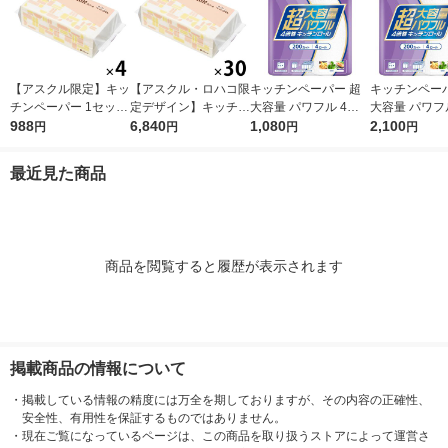
【アスクル限定】キッ
【アスクル・ロハコ限
キッチンペーパー 超
キッチンペーパ
チンペーパー 1セット
定デザイン】キッチン
大容量 パワフル 4倍
大容量 パワフ
（200組×4）スコッテ
988
ペーパー スコッティ
6,840
巻 キッチンロール 1
1,080
巻 キッチンロ
2,100
円
円
円
円
ィ サッとサッと タイ
ソフトパック サッと
パック（200カット×4
セット（1パッ
ルデザイン キッチン
サッと タイルデザイ
ロール）
0カット×4ロ
最近見た商品
タオル 日本製紙クレ
ン 200枚×30個 日本
2）
シア 限定
製紙クレシア 限定
商品を閲覧すると履歴が表示されます
掲載商品の情報について
・
掲載している情報の精度には万全を期しておりますが、その内容の正確性、
安全性、有用性を保証するものではありません。
・
現在ご覧になっているページは、この商品を取り扱うストアによって運営さ