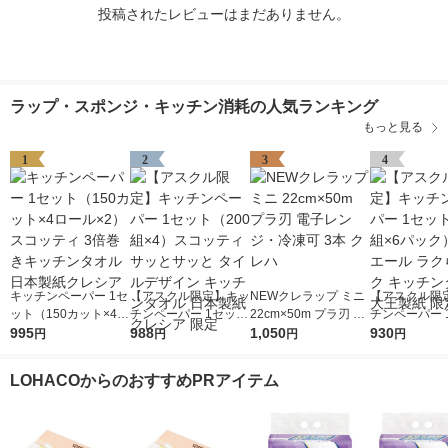
投稿されたレビューはまだありません。
ラップ・スポンジ・キッチン消耗の人気ランキング
もっと見る
1
2
3
4
キッチンペーパー 1セ
【アスクル限定】キッ
NEWクレラップ ミニ
【アスクル限
ット（150カット×4ロ
チンペーパー 1セット
22cm×50m プラ刃 電
チンペーパー 
ール×2） スコッティ
995
（200組×4）スコッテ
988
子レンジ・冷凍可 3本
1,050
（100組×6
930
円
円
円
円
3倍巻きキッチンタオ
ィ サッとサッと タイ
クレハ
リエール ラク
ル 日本製紙クレシア
ルデザイン キッチン
ク キッチンタ
LOHACOからのおすすめPRアイテム
タオル 日本製紙クレ
王製紙 限定
シア 限定