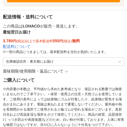
配送情報・送料について
この商品は
LOHACO
が販売・発送します。
最短翌日お届け
3,780
550
無料
円
(税込)以上で基本配送料
円
(税込)
配送料について
※
一部の商品につきましては、基本配送料を当社が負担いたします。
在庫確認住所：東京都にお届け
賞味期限/使用期限・返品について
ご購入について
※内容量の本数は、平均値から求めた参考値となり、保証される数量では御座
いませんのでご了承下さい。＜保管・使用上の注意＞天然ゴムを使用していま
す。ご使用の条件によっては結束物にゴムが付着したり、結束物が変色する場
合がまれにあります。電線は束ねたままで通電しないでください。紫外線や熱
を長期間かかる場所でご使用されると輪ゴムが切れる場合がございます。直射
日光および高温多湿な場所をさけて保管してください。商品の材質、品質保持
(くっつき防止や表面保護)などのため、白い粉が付着しております。人体に有害
な物質ではないですが、目や口に入らないように十分気をつけて下さい。