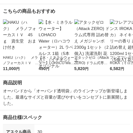
こちらの商品もおすすめ
HAKU（ハク） メラ
【水・ミネラルウォー
アタックゼロ（Attack
フレアフレグラ
ノフォーカスＩＶ 4
ター】LOHACO Wate
ZERO) ドラム式専用
ROKA（イロ
5ｇ 資生堂 おまけ
11,000
r（ロハコウォータ
490
詰め替え メガジャン
5,820
イキッドリリ
6,582
円
円
円
円
付き
ー）2L ラベルレス 1
ボ 2300g 1セット（2
柔軟剤 詰め替
箱（5本入）（イチオ
個入) 洗濯洗剤 花王
大 1200ml 
商品説明
シ） オリジナル
（5個入) 花王
オーバンドから「オーバンド透明袋」のラインナップが新登場しま
した。最適なサイズと容量が選びやすいをコンセプトに新展開しま
した。
商品仕様/スペック
アスクル商品
30