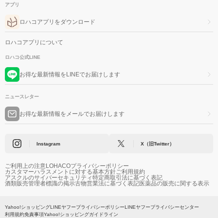
アプリ
ロハコアプリをダウンロード
ロハコアプリについて
ロハコ公式LINE
お得な最新情報をLINEでお届けします
ニュースレター
お得な最新情報をメールでお届けします
Instagram
X（旧Twitter）
ご利用上の注意
LOHACOプライバシーポリシー
カスタマーハラスメントに対する基本方針
ご利用規約
アスクルのサイバーセキュリティ
特定商取引法に基づく表記
酒類販売管理者標識の掲示
古物営業法に基づく表記
医薬品の販売に関する表示
Yahoo!ショッピング
LINEヤフープライバシーポリシー
LINEヤフープライバシーセンター
利用規約
免責事項
Yahoo!ショッピングガイドライン