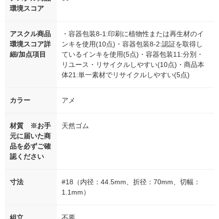
環境スコア
アスクル商品
・容器包装8-1:印刷に植物性または再生材のイ
環境スコア詳
ンキを使用(10点)・容器包装8-2:認証を取得し
細/加点項目
ているインキを使用(5点)・容器包装11:分別・
リユース・リサイクルしやすい(10点)・商品本
体21:単一素材でリサイクルしやすい(5点)
カラー
アメ
材質 ※お手
天然ゴム
元に届いた商
品を必ずご確
認ください
寸法
#18（内径：44.5mm、折径：70mm、切幅：
1.1mm）
組立
不要