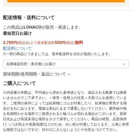
配送情報・送料について
この商品は
LOHACO
が販売・発送します。
最短翌日お届け
3,780
550
無料
円
(税込)以上で基本配送料
円
(税込)
配送料について
※
一部の商品につきましては、基本配送料を当社が負担いたします。
在庫確認住所：東京都にお届け
賞味期限/使用期限・返品について
ご購入について
※内容量の本数は、平均値から求めた参考値となり、保証される数量では御座
いませんのでご了承下さい。＜保管・使用上の注意＞天然ゴムを使用していま
す。ご使用の条件によっては結束物にゴムが付着したり、結束物が変色する場
合がまれにあります。電線は束ねたままで通電しないでください。紫外線や熱
を長期間かかる場所でご使用されると輪ゴムが切れる場合がございます。直射
日光および高温多湿な場所をさけて保管してください。商品の材質、品質保持
(くっつき防止や表面保護)などのため、白い粉が付着しております。人体に有害
な物質ではないですが、目や口に入らないように十分気をつけて下さい。