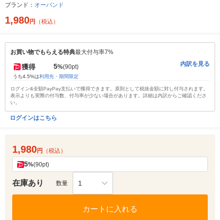
ブランド：
オーバンド
1,980
円
（税込）
お買い物でもらえる特典
最大付与率7%
内訳を見る
5
獲得
%
(90pt)
うち4.5%は
利用先・期間限定
ログイン&全額PayPay支払いで獲得できます。原則として税抜金額に対し付与されます。
表示よりも実際の付与数、付与率が少ない場合があります。詳細は内訳からご確認くださ
い。
ログインはこちら
1,980
円
（税込）
5
%
(90pt)
在庫あり
1
数量
カートに入れる