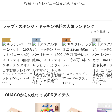
投稿されたレビューはまだありません。
ラップ・スポンジ・キッチン消耗の人気ランキング
もっと見る
1
2
3
4
キッチンペーパー 1セ
【アスクル限定】キッ
NEWクレラップ ミニ
【アスクル限
ット（150カット×4ロ
チンペーパー 1セット
22cm×50m プラ刃 電
チンペーパー 
ール×2） スコッティ
995
（200組×4）スコッテ
988
子レンジ・冷凍可 3本
1,050
（120カット×
530
円
円
円
円
3倍巻きキッチンタオ
ィ サッとサッと タイ
クレハ
ル）超吸収キ
ル 日本製紙クレシア
ルデザイン キッチン
オル エリエー
LOHACOからのおすすめPRアイテム
タオル 日本製紙クレ
製紙共同企画 
シア 限定
ナル