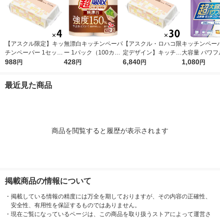
【アスクル限定】キッ
無漂白キッチンペーパ
【アスクル・ロハコ限
キッチンペーパ
チンペーパー 1セット
ー 1パック（100カッ
定デザイン】キッチン
大容量 パワフ
（200組×4）スコッテ
988
ト×2ロール）超吸収
428
ペーパー スコッティ
6,840
巻 キッチンロ
1,080
円
円
円
円
ィ サッとサッと タイ
キッチンタオル エリ
ソフトパック サッと
パック（200
ルデザイン キッチン
エール 大王製紙
サッと タイルデザイ
ロール）
最近見た商品
タオル 日本製紙クレ
ン 200枚×30個 日本
シア 限定
製紙クレシア 限定
商品を閲覧すると履歴が表示されます
掲載商品の情報について
・
掲載している情報の精度には万全を期しておりますが、その内容の正確性、
安全性、有用性を保証するものではありません。
・
現在ご覧になっているページは、この商品を取り扱うストアによって運営さ