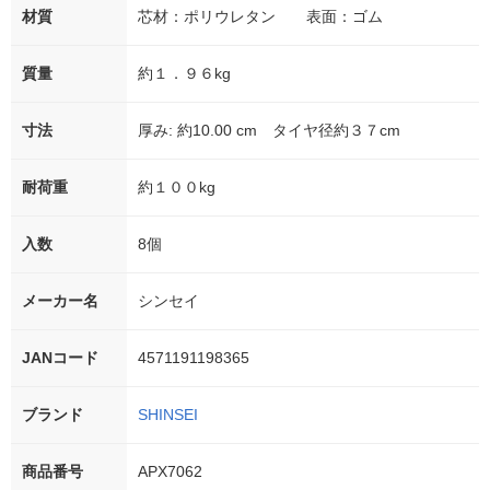
材質
芯材：ポリウレタン 表面：ゴム
質量
約１．９６kg
寸法
厚み: 約10.00 cm タイヤ径約３７cm
耐荷重
約１００kg
入数
8個
メーカー名
シンセイ
JANコード
4571191198365
ブランド
SHINSEI
商品番号
APX7062