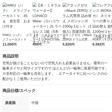
HAKU（ハク） メラ
【水・ミネラルウォー
アタックゼロ（Attack
フレアフレグラ
ノフォーカスＩＶ 4
ター】LOHACO Wate
ZERO) ドラム式専用
ROKA（イロ
5ｇ 資生堂 おまけ
11,000
r（ロハコウォータ
490
詰め替え メガジャン
5,820
イキッドリリ
6,582
円
円
円
円
付き
ー）2L ラベルレス 1
ボ 2300g 1セット（2
柔軟剤 詰め替
箱（5本入）（イチオ
個入) 洗濯洗剤 花王
大 1200ml 
商品説明
シ） オリジナル
（5個入) 花王
空気が抜けることもないので空気入れも必要ありません。通常の一
輪車タイヤと同サイズですので ほとんどの一輪車に装着可能です。
※非対応の一輪車も存在します。　エアータイヤに比べパンクの心
配がなくご使用いただけます。
商品仕様/スペック
原産国
中国