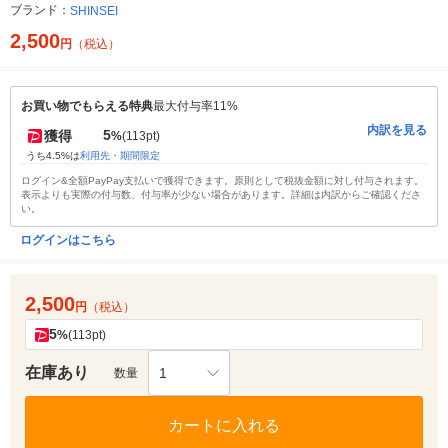
ブランド：
SHINSEI
2,500
円
（税込）
お買い物でもらえる特典
最大付与率11%
内訳を見る
5
獲得
%
(113pt)
うち4.5%は
利用先・期間限定
ログイン&全額PayPay支払いで獲得できます。原則として税抜金額に対し付与されます。
表示よりも実際の付与数、付与率が少ない場合があります。詳細は内訳からご確認くださ
い。
ログインはこちら
2,500
円
（税込）
5
%
(113pt)
在庫あり
1
数量
カートに入れる