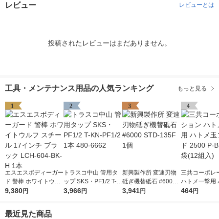
レビュー
レビューとは
投稿されたレビューはまだありません。
工具・メンテナンス用品の人気ランキング
もっと見る
1
2
3
4
エスエスボディーガー
トラスコ中山 管用タ
新興製作所 変速刃物
三共コーポレ
ド 警棒 ホワイトウル
ップ SKS・PF1/2 T-K
砥ぎ機替砥石 #6000
ハトメ一撃用 
フ スチール 17インチ
9,380
N-PF1/2 1本 480-666
3,966
STD-135F 1個
3,941
玉ゴールド 250
464
円
円
円
円
ブラック LCH-604-B
2
SD 1袋(12組入
K-H 1本
最近見た商品