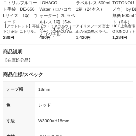
【アウトレット】再値
【水・ミネラルウォー
アイリスフーズ 富士
UCC上島珈琲 
下げ 耐油 ニトリルフ
ター】LOHACO Wate
山の強炭酸水 ラベル
OTONOU（
ルコート手袋 DE-65
280
r（ロハコウォータ
490
レス 500ml 1箱（24
1,420
ウ） by BLAC
1,284
円
円
円
円
8 Lサイズ 1双 ウ
ー）2L ラベルレス 1
本入）
00ml 1セッ
ィード
箱（5本入）（イチオ
商品説明
シ） オリジナル
【在庫処分品】
商品仕様/スペック
テープ幅
18mm
色
レッド
寸法
W3000×H18mm