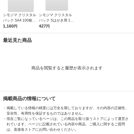
シモジマ クリスタル
シモジマ クリスタル
パック SA4 100枚入 6
パック Sはがき用 100
739200 1袋(100枚入)
1,160
枚入 6751700 1袋(10
427
円
円
0枚入)
最近見た商品
商品を閲覧すると履歴が表示されます
掲載商品の情報について
・
掲載している情報の精度には万全を期しておりますが、その内容の正確性、
安全性、有用性を保証するものではありません。
・
現在ご覧になっているページは、この商品を取り扱うストアによって運営さ
れています。ページに記載されている内容や商品、ご購入に関するご質問
は、直接各ストアにお問い合わせください。