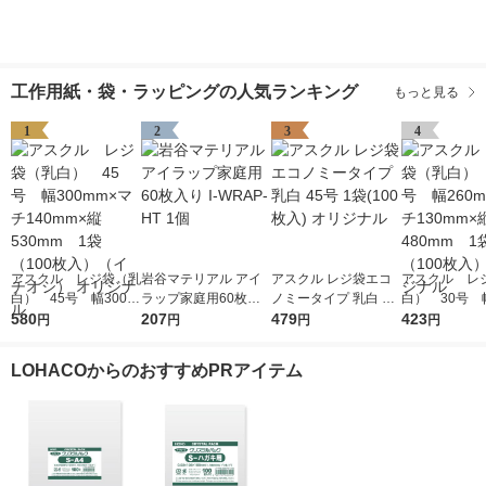
工作用紙・袋・ラッピングの人気ランキング
もっと見る
1
2
3
4
アスクル レジ袋（乳
岩谷マテリアル アイ
アスクル レジ袋エコ
アスクル レ
白） 45号 幅300m
ラップ家庭用60枚入
ノミータイプ 乳白 45
白） 30号 幅
m×マチ140mm×縦53
580
り I-WRAP-HT 1個
207
号 1袋(100枚入) オリ
479
m×マチ130m
423
円
円
円
円
0mm 1袋（100枚
ジナル
0mm 1袋（1
入）（イチオシ） オ
入） オリジ
LOHACOからのおすすめPRアイテム
リジナル