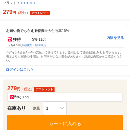
ブランド：
TUTUMU
279
円
（税込）
アウトレット
お買い物でもらえる特典
最大付与率16%
内訳を見る
5
獲得
%
(11pt)
うち4.5%は
利用先・期間限定
ログイン&全額PayPay支払いで獲得できます。原則として税抜金額に対し付与されます。
表示よりも実際の付与数、付与率が少ない場合があります。詳細は内訳からご確認くださ
い。
ログインはこちら
279
円
（税込）
アウトレット
5
%
(11pt)
在庫あり
1
数量
カートに入れる