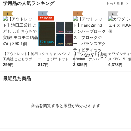
学用品の人気ランキング
もっと見る
1
2
3
4
29%OFF
【アウトレット】池田
コクヨ キャンパスノ
【アウトレット】han
カワダ シティ
工業社 こどもラボ お
ート セミB5 ドット入
d2mind ナンバーブ
ス KBG-15 1
うちで実験! モコモコ
299
り罫線・カラー表紙 A
817
ロックス ブロックジ
3,885
4,378
円
円
円
円
結晶の山 890 1個
罫7mm 30枚 5色セッ
ー バランスアクティ
ト ノ-3CDATNX5
ビティセット 96089
最近見た商品
1セット
商品を閲覧すると履歴が表示されます