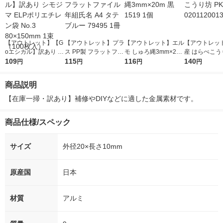
【アウトレット】【G
【アウトレット】プラ
【アウトレット】エル
【アウトレッ
oエシカル】訳あり シ
ス PP製 フラットファ
モ しゅろ縄3mm×20
産 はらぺこう
モジマ ELPポリエチ
109
イル 年組氏名 A4 タテ
115
m 黒 1519 1個
116
G 020112001
140
円
円
円
円
レン袋 No.3 80×150m
ブルー 79495 1冊
m 1束（100枚入）
商品説明
【在庫一掃・訳あり】補修やDIYなどに適した金属素材です。
商品仕様/スペック
サイズ
外径20×長さ10mm
原産国
日本
材質
アルミ