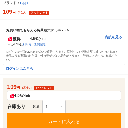
ブランド：
Eggs
109
円
（税込）
アウトレット
お買い物でもらえる特典
最大付与率6.5%
内訳を見る
4.5
獲得
%
(4pt)
うち4.5%は
利用先・期間限定
ログイン&全額PayPay支払いで獲得できます。原則として税抜金額に対し付与されます。
表示よりも実際の付与数、付与率が少ない場合があります。詳細は内訳からご確認くださ
い。
ログインはこちら
109
円
（税込）
アウトレット
4.5
%
(4pt)
在庫あり
1
数量
カートに入れる