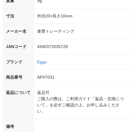
質量
9g
寸法
外径20×長さ10mm
メーカー名
泰豊トレーディング
JANコード
4940372035728
ブランド
Eggs
商品番号
APX7031
返品について
返品可
ご購入の際は、ご利用ガイド「返品・交換につ
いて」を必ずご確認の上、お申し込みくださ
い。
備考