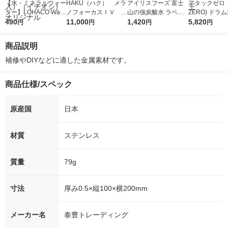
【水・ミネラルウォー
HAKU（ハク） メラ
アイリスフーズ 富士
アタックゼロ（A
ター】LOHACO Wate
ノフォーカスＩＶ 4
山の強炭酸水 ラベル
ZERO) ドラ
r（ロハコウォータ
490
5ｇ 資生堂 おまけ
11,000
レス 500ml 1箱（24
1,420
詰め替え メガ
5,820
円
円
円
円
ー）2L ラベルレス 1
付き
本入）
ボ 2300g 1
箱（5本入）（イチオ
個入) 洗濯洗剤
商品説明
シ） オリジナル
補修やDIYなどに適した金属素材です。
商品仕様/スペック
原産国
日本
材質
ステンレス
質量
79g
寸法
厚み0.5×縦100×横200mm
メーカー名
泰豊トレーディング