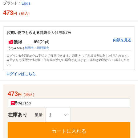
ブランド：
Eggs
473
円
（税込）
お買い物でもらえる特典
最大付与率7%
内訳を見る
5
獲得
%
(21pt)
うち4.5%は
利用先・期間限定
ログイン&全額PayPay支払いで獲得できます。原則として税抜金額に対し付与されます。
表示よりも実際の付与数、付与率が少ない場合があります。詳細は内訳からご確認くださ
い。
ログインはこちら
473
円
（税込）
5
%
(21pt)
在庫あり
1
数量
カートに入れる