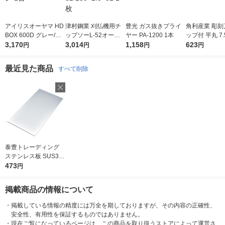
アイリスオーヤマ HD
津村鋼業 刈払機用チ
豊光 ガス抜きプライ
角利産業 彫刻
BOX 600D グレー/モ
ップソーL-52オール
ヤー PA-1200 1本
ップ付 平丸 7.
スグリーン 1台
3,170
ラウンド L-52 230×2.
3,014
1,158
541 1個
623
円
円
円
円
0×52 1枚
最近見た商品
すべて削除
泰豊トレーディング
お気に入りに
登録しました
ステンレス板 SUS30
4片研#400 0.5x100x2
473
円
00mm 24975 1枚
掲載商品の情報について
・
掲載している情報の精度には万全を期しておりますが、その内容の正確性、
安全性、有用性を保証するものではありません。
・
現在ご覧になっているページは、この商品を取り扱うストアによって運営さ