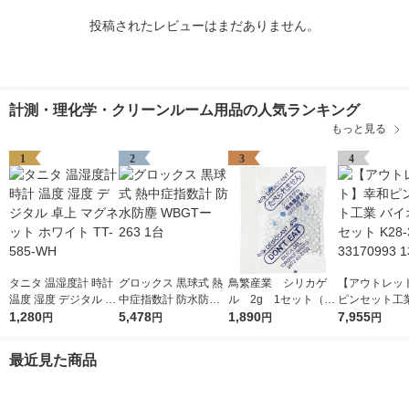
投稿されたレビューはまだありません。
計測・理化学・クリーンルーム用品の人気ランキング
もっと見る
1
2
3
4
タニタ 温湿度計 時計
グロックス 黒球式 熱
鳥繁産業 シリカゲ
【アウトレッ
温度 湿度 デジタル 卓
中症指数計 防水防塵
ル 2g 1セット（50
ピンセット工業
上 マグネット ホワイ
1,280
WBGTー263 1台
5,478
0個：100個入×5袋）
1,890
オピンセット K
7,955
円
円
円
円
ト TT-585-WH
33170993 1本
最近見た商品