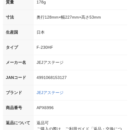
質量
178g
寸法
奥行128mm×幅227mm×高さ53mm
生産国
日本
タイプ
F-230HF
メーカー名
JEJアステージ
JANコード
4991068153127
ブランド
JEJアステージ
商品番号
APX6996
返品について
返品可
ご購入の際は、ご利用ガイド「返品・交換につ