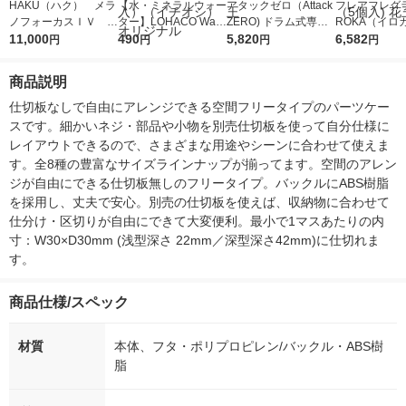
HAKU（ハク） メラ
【水・ミネラルウォー
アタックゼロ（Attack
フレアフレグラ
ノフォーカスＩＶ 4
ター】LOHACO Wate
ZERO) ドラム式専用
ROKA（イロ
5ｇ 資生堂 おまけ
11,000
r（ロハコウォータ
490
詰め替え メガジャン
5,820
イキッドリリ
6,582
円
円
円
円
付き
ー）2L ラベルレス 1
ボ 2300g 1セット（2
柔軟剤 詰め替
箱（5本入）（イチオ
個入) 洗濯洗剤 花王
大 1200ml 
商品説明
シ） オリジナル
（5個入) 花王
仕切板なしで自由にアレンジできる空間フリータイプのパーツケー
スです。細かいネジ・部品や小物を別売仕切板を使って自分仕様に
レイアウトできるので、さまざまな用途やシーンに合わせて使えま
す。全8種の豊富なサイズラインナップが揃ってます。空間のアレン
ジが自由にできる仕切板無しのフリータイプ。バックルにABS樹脂
を採用し、丈夫で安心。別売の仕切板を使えば、収納物に合わせて
仕分け・区切りが自由にできて大変便利。最小で1マスあたりの内
寸：W30×D30mm (浅型深さ 22mm／深型深さ42mm)に仕切れま
す。
商品仕様/スペック
材質
本体、フタ・ポリプロピレン/バックル・ABS樹
脂