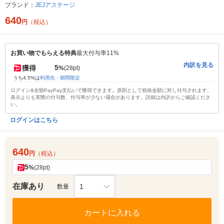
ブランド：
JEJアステージ
640
円
（税込）
お買い物でもらえる特典
最大付与率11%
内訳を見る
5
獲得
%
(28pt)
うち4.5%は
利用先・期間限定
ログイン&全額PayPay支払いで獲得できます。原則として税抜金額に対し付与されます。
表示よりも実際の付与数、付与率が少ない場合があります。詳細は内訳からご確認くださ
い。
ログインはこちら
640
円
（税込）
5
%
(28pt)
在庫あり
1
数量
カートに入れる