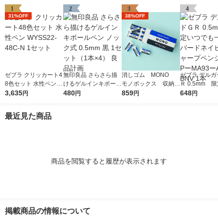
1
2
3
4
31%OFF
38%OFF
ゼブラ クリッカート4
無印良品 さらさら描
消しゴム MONO
ゼブラ デルガ
8色セット 水性ペン W
けるゲルインキボール
モノボックス 収納B
Ｒ 0.5mm 
YSS22-48C-N 1セッ
3,635
ペン ノック式 0.5mm
480
OX付 JHA-061 1個
859
でも一緒 バ
648
円
円
円
円
ト
黒 1セット（1本×4）
（小サイズ18個入）
ビー シャープ
良品計画
トンボ鉛筆
ル PーMA93
最近見た商品
ーBNV 1本
商品を閲覧すると履歴が表示されます
掲載商品の情報について