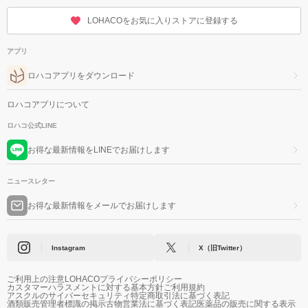
LOHACOをお気に入りストアに登録する
アプリ
ロハコアプリをダウンロード
ロハコアプリについて
ロハコ公式LINE
お得な最新情報をLINEでお届けします
ニュースレター
お得な最新情報をメールでお届けします
Instagram
X（旧Twitter）
ご利用上の注意
LOHACOプライバシーポリシー
カスタマーハラスメントに対する基本方針
ご利用規約
アスクルのサイバーセキュリティ
特定商取引法に基づく表記
酒類販売管理者標識の掲示
古物営業法に基づく表記
医薬品の販売に関する表示