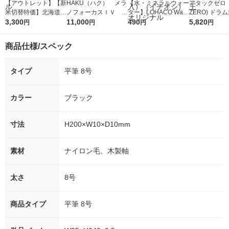
【アウトレット】【新
HAKU（ハク） メラ
【水・ミネラルウォー
アタックゼロ（A
米切替特価】北海道産
ノフォーカスＩＶ 4
ター】LOHACO Wate
ZERO) ドラ
ゆめぴりか 無洗米 5k
3,300
5ｇ 資生堂 おまけ
11,000
r（ロハコウォータ
490
詰め替え メガ
5,820
円
円
円
円
g 1袋 令和7年産 米 木
付き
ー）2L ラベルレス 1
ボ 2300g 1
徳神糧 オリジナル
箱（5本入）（イチオ
個入) 洗濯洗剤
商品仕様/スペック
シ） オリジナル
タイプ
平筆 8号
カラー
ブラック
寸法
H200×W10×D10mm
素材
ナイロン毛、木製軸
太さ
8号
商品タイプ
平筆 8号