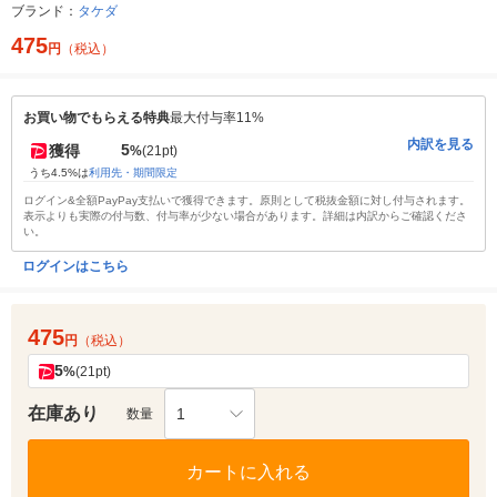
ブランド：
タケダ
475
円
（税込）
お買い物でもらえる特典
最大付与率11%
内訳を見る
5
獲得
%
(21pt)
うち4.5%は
利用先・期間限定
ログイン&全額PayPay支払いで獲得できます。原則として税抜金額に対し付与されます。
表示よりも実際の付与数、付与率が少ない場合があります。詳細は内訳からご確認くださ
い。
ログインはこちら
475
円
（税込）
5
%
(21pt)
在庫あり
1
数量
カートに入れる