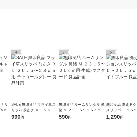
4
5
6
ョナリ
SALE 無印良品 マライ草ス
無印良品 ルームサンダル 鼻
無印良品 洗える
VMC-
リッパ 前あき ＸＬ ２６．
緒 Ｍ ２３．５〜２５ｃｍ用
スリッパ Ｌ ２５
５〜２８ｃｍ用 チャコール
生成×マスタード 良品計画
ｃｍ用 ライトブル
990
590
1,290
円
円
円
グレー 良品計画
画