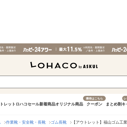
獲得はこちら
レ
トレット
ロハコセール
新着商品
オリジナル商品
クーポン
まとめ割
キ
ム
作業靴・安全靴・長靴
ゴム長靴
【アウトレット】福山ゴム工業 カ