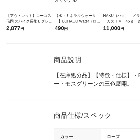
【アウトレット】コーコス
【水・ミネラルウォータ
HAKU（ハク） メ
信岡 スパイク長靴 L グレー
ー】LOHACO Water（ロハ
ーカスＩＶ 45ｇ 
HB-100 1足
コウォーター）2L ラベルレ
堂 おまけ付き
2,877
490
11,000
円
円
円
ス 1箱（5本入）（イチオ
シ） オリジナル
商品説明
【在庫処分品】【特徴・仕様】・E
ー・モスグリーンの三色展開。
商品仕様/スペック
カラー
ローズ