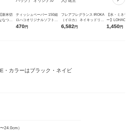
【新米切
ティッシュペーパー 150組
フレアフレグランス IROKA
【水・ミネラル
ななつぼ
ロハコオリジナルソフトパ
（イロカ） ネイキッドリリ
ー】LOHACO Wa
袋 令和7年産
ックティッシュ フィオナ オ
ーの香り 柔軟剤 詰め替え 超
1箱（20本入
470
6,582
1,450
円
円
円
ジナル
リジナル 1セット（10個：
特大 1200ml 1セット（5個
（イチオシ） 
5個入×2パック） オリジナ
入) 花王
ル
3E・カラーはブラック・ネイビ
5〜24.0cm）