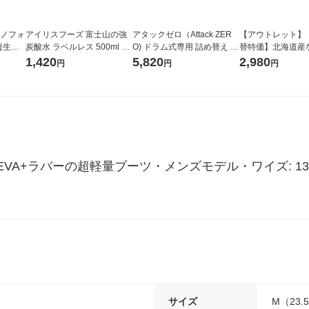
ラノフォ
アイリスフーズ 富士山の強
アタックゼロ（Attack ZER
【アウトレット】
資生
炭酸水 ラベルレス 500ml 1
O) ドラム式専用 詰め替え メ
替特価】北海道産
箱（24本入）
ガジャンボ 2300g 1セット
し 無洗米 5kg 1
1,420
5,820
2,980
円
円
円
（2個入) 洗濯洗剤 花王
米 木徳神糧 オリ
VA+ラバーの超軽量ブーツ・メンズモデル・ワイズ: 1
サイズ
M（23.