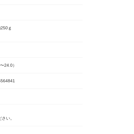
250ｇ
5〜24.0）
5564841
ださい。