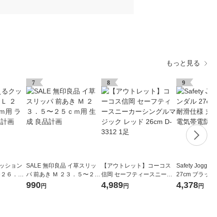
もっと見る
7
8
9
クッション
SALE 無印良品 イ草スリッ
【アウトレット】コーコス
Safety Jogg
〜２６．５
パ 前あき Ｍ ２３．５〜２５
信岡 セーフティースニーカ
27cm ブラック
ー 良品計
ｃｍ用 生成 良品計画
ーシングルマジック レッド
洗い可能 静電気
990
4,989
4,378
円
円
円
26cm D-3312 1足
27.0