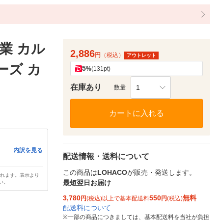
業 カル
2,886
円
（税込）
アウトレット
ーズ カ
5
%
(131pt)
在庫あり
1
数量
カートに入れる
内訳を見る
配送情報・送料について
この商品は
LOHACO
が販売・発送します。
されます。表示より
最短翌日お届け
い。
3,780
550
無料
円
(税込)以上で基本配送料
円
(税込)
配送料について
※
一部の商品につきましては、基本配送料を当社が負担