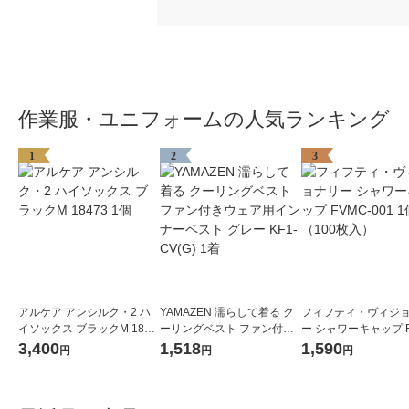
作業服・ユニフォームの人気ランキング
1
2
3
アルケア アンシルク・2 ハ
YAMAZEN 濡らして着る ク
フィフティ・ヴィジ
イソックス ブラックM 1847
ーリングベスト ファン付き
ー シャワーキャップ F
3 1個
ウェア用インナーベスト グ
001 1個（100枚入）
3,400
1,518
1,590
円
円
円
レー KF1-CV(G) 1着