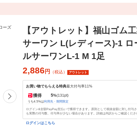
【アウトレット】福山ゴム工
サーワン L(レディース)-1 ロ
ルサーワンL-1 M 1足
2,886
円
（税込）
アウトレット
お買い物でもらえる特典
最大付与率11%
5
獲得
%
(131pt)
うち4.5%は
利用先・期間限定
ログイン&全額PayPay支払いで獲得できます。原則として税抜金額に対し付与
も実際の付与数、付与率が少ない場合があります。詳細は内訳からご確認くださ
ログインはこちら