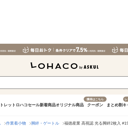
獲得はこちら
レ
トレット
ロハコセール
新着商品
オリジナル商品
クーポン
まとめ割
キ
ム
作業着小物
脚絆・ゲートル
福徳産業 高視認 光る脚絆2枚入 #190