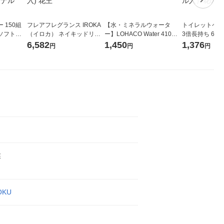
 150組
フレアフレグランス IROKA
【水・ミネラルウォータ
トイレットペー
ソフトパ
（イロカ） ネイキッドリリ
ー】LOHACO Water 410ml
3倍長持ち 6ロール 75
ィオナ オ
ーの香り 柔軟剤 詰め替え 超
1箱（20本入）ラベルレス
紙配合 スコッ
6,582
1,450
1,376
円
円
円
（10個：
特大 1200ml 1セット（5個
（イチオシ） オリジナル
パック 1セット
 オリジナ
入) 花王
ロール入）花の
業
OKU