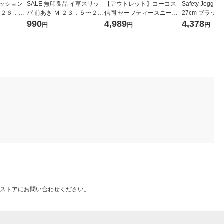
クッション
SALE 無印良品 イ草スリッ
【アウトレット】コーコス
Safety Jogg
〜２６．５
パ 前あき Ｍ ２３．５〜２５
信岡 セーフティースニーカ
27cm ブラック
ー 良品計
ｃｍ用 生成 良品計画
ーシングルマジック レッド
洗い可能 静電気
990
4,989
4,378
円
円
円
26cm D-3312 1足
27.0
ストアにお問い合わせください。