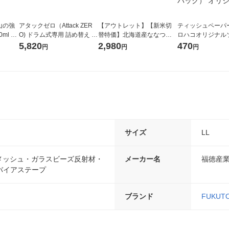
山の強
アタックゼロ（Attack ZER
【アウトレット】【新米切
ティッシュペーパー
ml 1
O) ドラム式専用 詰め替え メ
替特価】北海道産ななつぼ
ロハコオリジナル
ガジャンボ 2300g 1セット
し 無洗米 5kg 1袋 令和7年産
ックティッシュ フ
5,820
2,980
470
円
円
円
（2個入) 洗濯洗剤 花王
米 木徳神糧 オリジナル
リジナル 1セット
5個入×2パック）
ル
サイズ
LL
メッシュ・ガラスビーズ反射材・
メーカー名
福徳産
バイアステープ
ブランド
FUKUT