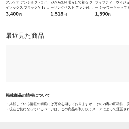
アルケア アンシルク・2 ハ
YAMAZEN 濡らして着る ク
フィフティ・ヴィジ
イソックス ブラックM 1847
ーリングベスト ファン付き
ー シャワーキャップ F
3 1個
ウェア用インナーベスト グ
001 1個（100枚入）
3,400
1,518
1,590
円
円
円
レー KF1-CV(G) 1着
最近見た商品
掲載商品の情報について
・
掲載している情報の精度には万全を期しておりますが、その内容の正確性、
・
現在ご覧になっているページは、この商品を取り扱うストアによって運営さ