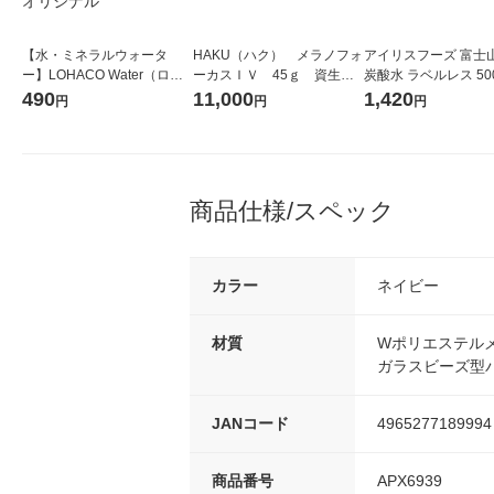
【水・ミネラルウォータ
HAKU（ハク） メラノフォ
アイリスフーズ 富士
ー】LOHACO Water（ロハ
ーカスＩＶ 45ｇ 資生
炭酸水 ラベルレス 500
コウォーター）2L ラベルレ
堂 おまけ付き
箱（24本入）
490
11,000
1,420
円
円
円
ス 1箱（5本入）（イチオ
シ） オリジナル
商品仕様/スペック
カラー
ネイビー
材質
Wポリエステル
ガラスビーズ型
JANコード
4965277189994
商品番号
APX6939