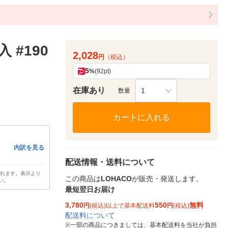
 #190
2,028
円
（税込）
5
%
(92pt)
在庫あり
1
数量
カートに入れる
内訳を見る
配送情報・送料について
されます。表示より
この商品は
LOHACO
が販売・発送します。
い。
最短翌日お届け
3,780
550
無料
円
(税込)以上で基本配送料
円
(税込)
配送料について
※
一部の商品につきましては、基本配送料を当社が負担