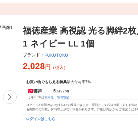
福徳産業 高視認 光る脚絆2枚入
1 ネイビー LL 1個
ブランド：
FUKUTOKU
2,028
円
（税込）
お買い物でもらえる特典
最大付与率7%
5
獲得
%
(92pt)
うち4.5%は
利用先・期間限定
ログイン&全額PayPay支払いで獲得できます。原則として税抜金額に対し付与
も実際の付与数、付与率が少ない場合があります。詳細は内訳からご確認くださ
ログインはこちら