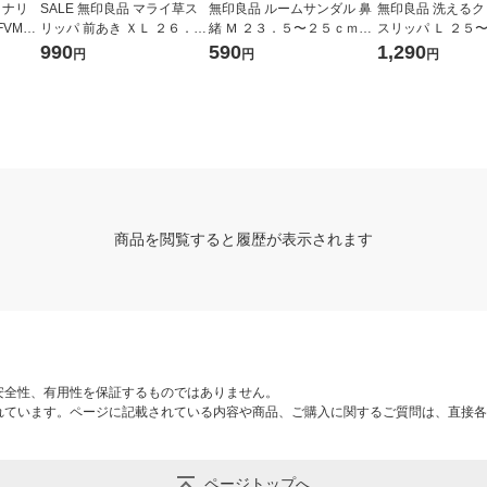
ョナリ
SALE 無印良品 マライ草ス
無印良品 ルームサンダル 鼻
無印良品 洗える
VMC-
リッパ 前あき ＸＬ ２６．
緒 Ｍ ２３．５〜２５ｃｍ用
スリッパ Ｌ ２５
５〜２８ｃｍ用 チャコール
生成×マスタード 良品計画
ｃｍ用 ライトブル
990
590
1,290
円
円
円
グレー 良品計画
画
商品を閲覧すると履歴が表示されます
安全性、有用性を保証するものではありません。
れています。ページに記載されている内容や商品、ご購入に関するご質問は、直接各
ページトップへ