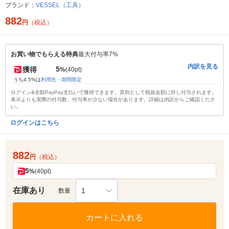
ブランド：
VESSEL（工具）
882
円
（税込）
お買い物でもらえる特典
最大付与率7%
内訳を見る
5
獲得
%
(40pt)
うち4.5%は
利用先・期間限定
ログイン&全額PayPay支払いで獲得できます。原則として税抜金額に対し付与されます。
表示よりも実際の付与数、付与率が少ない場合があります。詳細は内訳からご確認くださ
い。
ログインはこちら
882
円
（税込）
5
%
(40pt)
在庫あり
1
数量
カートに入れる