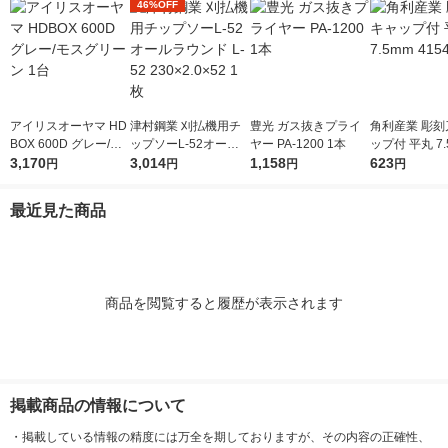
46%OFF
アイリスオーヤマ HD
津村鋼業 刈払機用チ
豊光 ガス抜きプライ
角利産業 彫刻
BOX 600D グレー/モ
ップソーL-52オール
ヤー PA-1200 1本
ップ付 平丸 7.
スグリーン 1台
3,170
ラウンド L-52 230×2.
3,014
1,158
541 1個
623
円
円
円
円
0×52 1枚
最近見た商品
商品を閲覧すると履歴が表示されます
掲載商品の情報について
・
掲載している情報の精度には万全を期しておりますが、その内容の正確性、