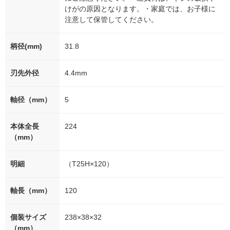
けがの原因となります。・家庭では、お子様に
注意して保管してください。
柄径(mm)
31.8
刃先外径
4.4mm
軸径（mm）
5
本体全長
224
（mm）
明細
（T25H×120）
軸長（mm）
120
個装サイズ
238×38×32
（mm）