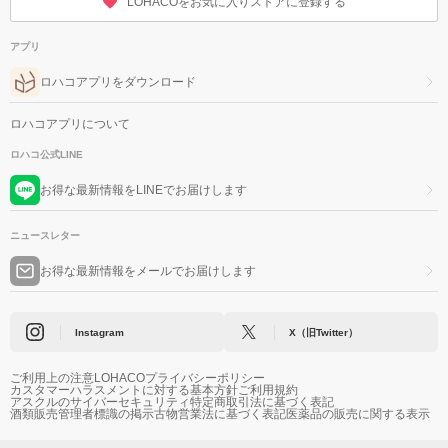
LOHACOをお気に入りストアに登録する
アプリ
ロハコアプリをダウンロード
ロハコアプリについて
ロハコ公式LINE
お得な最新情報をLINEでお届けします
ニュースレター
お得な最新情報をメールでお届けします
Instagram
X（旧Twitter）
ご利用上の注意
LOHACOプライバシーポリシー
カスタマーハラスメントに対する基本方針
ご利用規約
アスクルのサイバーセキュリティ
特定商取引法に基づく表記
酒類販売管理者標識の掲示
古物営業法に基づく表記
医薬品の販売に関する表示