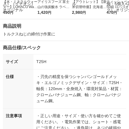
【水・ミネラルウォー
アイリスフーズ 富士
【アウトレット】【新
ティッシュペー
ター】LOHACO Wate
山の強炭酸水 ラベル
米切替特価】北海道産
50組 ロハコ
r（ロハコウォータ
490
レス 500ml 1箱（24
1,420
ななつぼし 無洗米 5k
2,980
ルソフトパッ
470
円
円
円
円
ー）2L ラベルレス 1
本入）
g 1袋 令和7年産 米 木
シュ フィオナ
箱（5本入）（イチオ
徳神糧 オリジナル
ナル 1セット
商品説明
シ） オリジナル
個：5個入×2
オリジナル
トルクスねじの締付け作業に
商品仕様/スペック
サイズ
T25H
仕様
・刃先の精度を保つシャンパンゴールドメッ
キ・エルゴノミックデザイン・サイズ：T25H・
軸長：120mm・全身焼入・環境対策品・材質：
クロームバナジューム鋼、軸：クロームバナジ
ューム鋼。
注意事項
・正しい用途・サイズ・使い方を確かめてご使
用ください。・電気作業では、ショート・感電
にご注意ください。・過負荷は、ネジの破損や