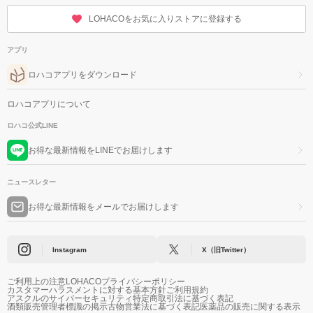
LOHACOをお気に入りストアに登録する
アプリ
ロハコアプリをダウンロード
ロハコアプリについて
ロハコ公式LINE
お得な最新情報をLINEでお届けします
ニュースレター
お得な最新情報をメールでお届けします
Instagram
X（旧Twitter）
ご利用上の注意
LOHACOプライバシーポリシー
カスタマーハラスメントに対する基本方針
ご利用規約
アスクルのサイバーセキュリティ
特定商取引法に基づく表記
酒類販売管理者標識の掲示
古物営業法に基づく表記
医薬品の販売に関する表示