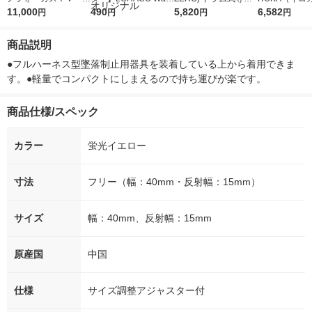
5ｇ 資生堂 おまけ
11,000
r（ロハコウォータ
490
詰め替え メガジャン
5,820
イキッドリリ
6,582
円
円
円
円
付き
ー）2L ラベルレス 1
ボ 2300g 1セット（2
柔軟剤 詰め替
箱（5本入）（イチオ
個入) 洗濯洗剤 花王
大 1200ml 
商品説明
シ） オリジナル
（5個入) 花王
●フルハーネス型墜落制止用器具を装着している上から着用できま
す。●軽量でコンパクトにしまえるので持ち運びが楽です。
商品仕様/スペック
カラー
蛍光イエロー
寸法
フリー（幅：40mm・反射幅：15mm）
サイズ
幅：40mm、反射幅：15mm
原産国
中国
仕様
サイズ調整アジャスター付