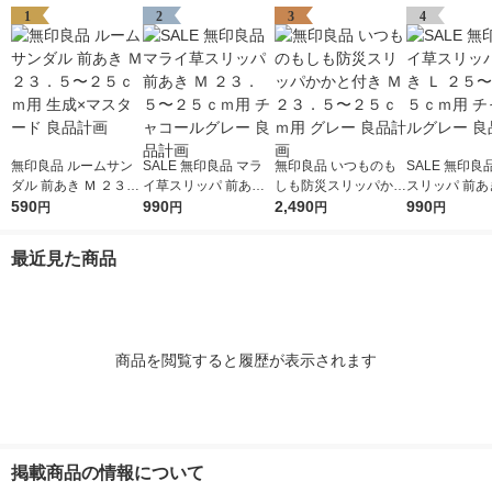
1
2
3
4
無印良品 ルームサン
SALE 無印良品 マラ
無印良品 いつものも
SALE 無印良
ダル 前あき Ｍ ２３．
イ草スリッパ 前あき
しも防災スリッパかか
スリッパ 前あき
５〜２５ｃｍ用 生成×
590
Ｍ ２３．５〜２５ｃ
990
と付き Ｍ ２３．５〜
2,490
５〜２６．５
990
円
円
円
円
マスタード 良品計画
ｍ用 チャコールグレ
２５ｃｍ用 グレー 良
チャコールグレ
ー 良品計画
品計画
品計画
最近見た商品
商品を閲覧すると履歴が表示されます
掲載商品の情報について