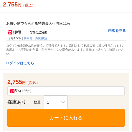
2,755
円
（税込）
お買い物でもらえる特典
最大付与率11%
内訳を見る
5
獲得
%
(125pt)
うち4.5%は
利用先・期間限定
ログイン&全額PayPay支払いで獲得できます。原則として税抜金額に対し付与されます。
表示よりも実際の付与数、付与率が少ない場合があります。詳細は内訳からご確認くださ
い。
ログインはこちら
2,755
円
（税込）
5
%
(125pt)
在庫あり
1
数量
カートに入れる