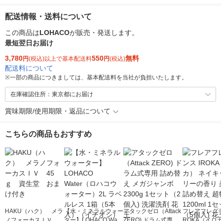
配送情報・送料について
この商品は
LOHACO
が販売・発送します。
最短翌日お届け
3,780
550
無料
円
(税込)以上で基本配送料
円
(税込)
配送料について
※
一部の商品につきましては、基本配送料を当社が負担いたします。
在庫確認住所：東京都にお届け
賞味期限/使用期限・返品について
こちらの商品もおすすめ
HAKU（ハク） メラ
【水・ミネラルウォー
アタックゼロ（Attack
フレアフレグラ
ノフォーカスＩＶ 4
ター】LOHACO Wate
ZERO) ドラム式専用
ROKA（イロ