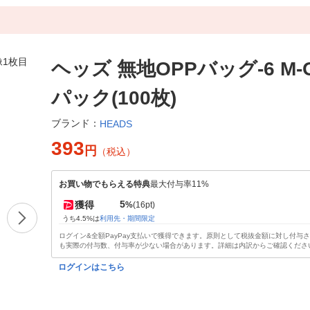
ヘッズ 無地OPPバッグ-6 M-O
パック(100枚)
ブランド：
HEADS
393
円
（税込）
お買い物でもらえる特典
最大付与率11%
5
獲得
%
(16pt)
うち4.5%は
利用先・期間限定
ログイン&全額PayPay支払いで獲得できます。原則として税抜金額に対し付与
も実際の付与数、付与率が少ない場合があります。詳細は内訳からご確認くださ
ログインはこちら