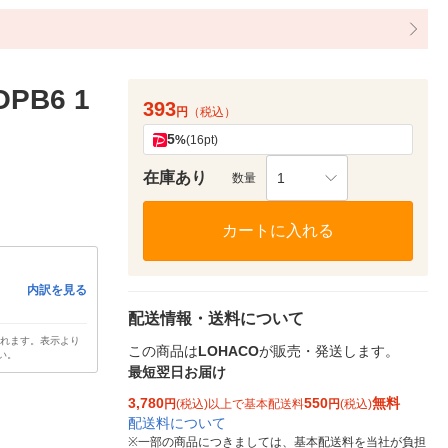
PB6 1
393
円
（税込）
5
%
(16pt)
在庫あり
1
数量
カートに入れる
内訳を見る
配送情報・送料について
されます。表示より
この商品は
LOHACO
が販売・発送します。
い。
最短翌日お届け
3,780
550
無料
円
(税込)以上で基本配送料
円
(税込)
配送料について
※
一部の商品につきましては、基本配送料を当社が負担