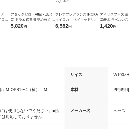
ータ
アタックゼロ（Attack ZER
フレアフレグランス IROKA
アイリスフーズ 
r（ロハ
O) ドラム式専用 詰め替え メ
（イロカ） ネイキッドリリ
炭酸水 ラベルレス 5
ベルレ
ガジャンボ 2300g 1セット
ーの香り 柔軟剤 詰め替え 超
箱（24本入）
5,820
6,582
1,420
円
円
円
チオ
（2個入) 洗濯洗剤 花王
特大 1200ml 1セット（5個
入) 花王
サイズ
W100×
：M-OPB1〜4（横）、M-
素材
PP[透
凍には使用しないでください。■脱
メーカー名
ヘッズ
には対応しておりません。