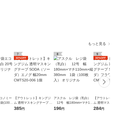
もっと見る
7
8
9
30%OFF
30%OFF
エコノミー
【アウトレット】キングジ
アスクル レジ袋（乳白）
【アウトレット
袋(100枚
ム 透明マスキングテープ SO
12号 幅180mm×マチ110
ム 透明マスキン
DA（ソーダ）エノグ 幅20m
mm×縦380mm 1袋（100
DA（ソーダ）フ
385
196
284
円
円
円
m CMTS20-006 1個
枚入） オリジナル
mm CMT15-01