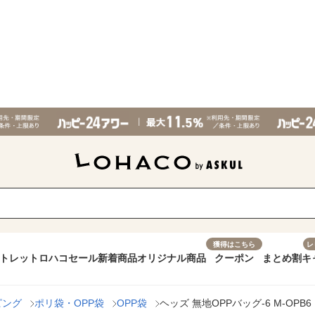
獲得はこちら
レ
トレット
ロハコセール
新着商品
オリジナル商品
クーポン
まとめ割
キ
ピング
ポリ袋・OPP袋
OPP袋
ヘッズ 無地OPPバッグ-6 M-OPB6 