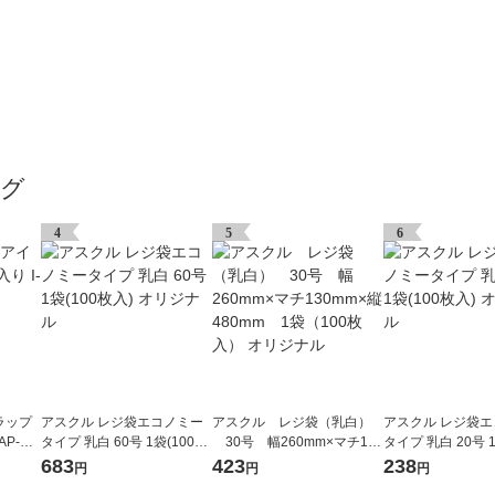
ング
4
5
6
ラップ
アスクル レジ袋エコノミー
アスクル レジ袋（乳白）
アスクル レジ袋
AP-HT
タイプ 乳白 60号 1袋(100枚
30号 幅260mm×マチ130
タイプ 乳白 20号 1
入) オリジナル
mm×縦480mm 1袋（100
入) オリジナル
683
423
238
円
円
円
枚入） オリジナル