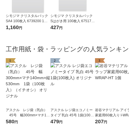
シモジマ クリスタルパック
シモジマ クリスタルパック
SA4 100枚入 6739200 1袋
Sはがき用 100枚入 675170
(100枚入)
0 1袋(100枚入)
1,160
427
円
円
工作用紙・袋・ラッピングの人気ランキ
1
2
3
アスクル レジ袋（乳白）
アスクル レジ袋エコノミー
岩谷マテリアル アイ
45号 幅300mm×マチ140
タイプ 乳白 45号 1袋(100枚
家庭用60枚入り I-WR
mm×縦530mm 1袋（100
入) オリジナル
1個
580
479
207
円
円
円
枚入）（イチオシ） オリジ