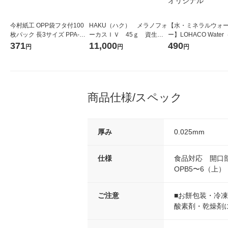
今村紙工 OPP袋フタ付100
HAKU（ハク） メラノフォ
【水・ミネラルウォ
枚パック 長3サイズ PPA-N3
ーカスＩＶ 45ｇ 資生
ー】LOHACO Wate
1袋(100枚入)
堂 おまけ付き
コウォーター）2L ラ
371
11,000
490
円
円
円
ス 1箱（5本入）（イ
シ） オリジナル
商品仕様/スペック
厚み
0.025mm
仕様
食品対応 開口部
OPB5〜6（上）
ご注意
■お餅包装・冷
酸素剤・乾燥剤