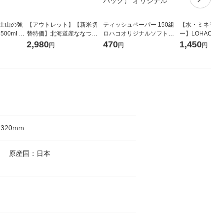
富士山の強
【アウトレット】【新米切
ティッシュペーパー 150組
【水・ミネラル
00ml 1
替特価】北海道産ななつぼ
ロハコオリジナルソフトパ
ー】LOHACO Wa
し 無洗米 5kg 1袋 令和7年産
ックティッシュ フィオナ オ
1箱（20本入
2,980
470
1,450
円
円
円
米 木徳神糧 オリジナル
リジナル 1セット（10個：
（イチオシ） 
5個入×2パック） オリジナ
ル
H320mm
明] 原産国：日本