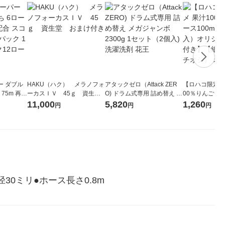
ー ダブル
HAKU（ハク） メラノフォ
アタックゼロ（Attack ZER
【ロハコ限定】
生
ーカスＩＶ 45ｇ 資生
O) ドラム式専用 詰め替え メ
00％りんごジュー
ィフラワー
堂 おまけ付き
ガジャンボ 2300g 1セット
箱（18本入）
11,000
5,820
1,260
円
円
円
パック12
（2個入) 洗濯洗剤 花王
【クイズ付き】
り
ク】（イチオシ
ル
0ミリ●ホース長さ0.8m