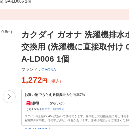
GA-LD006 1個
カクダイ ガオナ 洗濯機排水
交換用 (洗濯機に直接取付け 0.
A-LD006 1個
ブランド：
GAONA
1,272
円
（税込）
お買い物でもらえる特典
最大付与率7%
5
獲得
%
(57pt)
うち4.5%は
利用先・期間限定
ログイン&全額PayPay支払いで獲得できます。原則として税抜金額に対し付与
も実際の付与数、付与率が少ない場合があります。詳細は内訳からご確認くださ