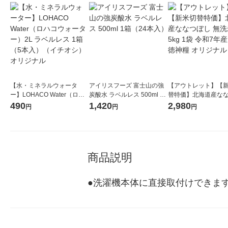
【水・ミネラルウォータ
アイリスフーズ 富士山の強
【アウトレット】【
ー】LOHACO Water（ロハ
炭酸水 ラベルレス 500ml 1
替特価】北海道産な
コウォーター）2L ラベルレ
箱（24本入）
し 無洗米 5kg 1袋 
490
1,420
2,980
円
円
円
ス 1箱（5本入）（イチオ
米 木徳神糧 オリジナ
シ） オリジナル
商品説明
●洗濯機本体に直接取付けできます