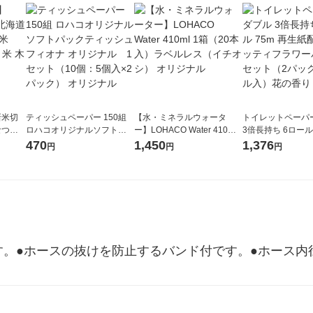
新米切
ティッシュペーパー 150組
【水・ミネラルウォータ
トイレットペーパ
なつぼ
ロハコオリジナルソフトパ
ー】LOHACO Water 410ml
3倍長持ち 6ロール 75m 再
令和7年産
ックティッシュ フィオナ オ
1箱（20本入）ラベルレス
紙配合 スコッテ
470
1,450
1,376
円
円
円
ル
リジナル 1セット（10個：
（イチオシ） オリジナル
パック 1セット（2
5個入×2パック） オリジナ
ロール入）花の香
ル
。●ホースの抜けを防止するバンド付です。●ホース内径3