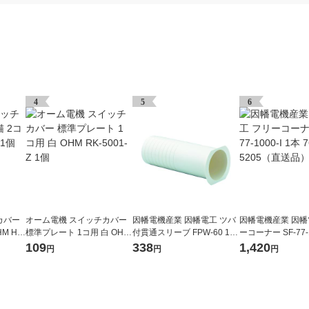
4
5
6
カバー
オーム電機 スイッチカバー
因幡電機産業 因幡電工 ツバ
因幡電機産業 因幡
M HS-
標準プレート 1コ用 白 OHM
付貫通スリーブ FPW-60 1個
ーコーナー SF-77-1
RK-5001-Z 1個
761-3407（直送品）
本 761-5205（
109
338
1,420
円
円
円