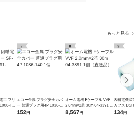
もっと見る
7
8
9
電工 フリ
エコー金属 プラグ安全カバ
オーム電機 Fケーブル VVF
因幡電機産業 
000-I 1
ー 普通プラグ用4P 1036-14
2.0mm×2芯 30m 04-3391 1
カフス DSH-14C
直送品）
0 1個
個（直送品）
966（直送品）
152
8,567
134
円
円
円