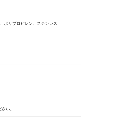
脂、ポリプロピレン、ステンレス
イ
ださい。