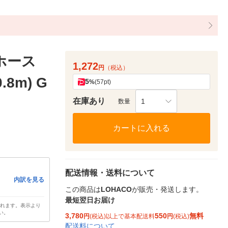
ホース
1,272
円
（税込）
8m) G
5
%
(57pt)
在庫あり
1
数量
カートに入れる
配送情報・送料について
内訳を見る
この商品は
LOHACO
が販売・発送します。
最短翌日お届け
されます。表示より
い。
3,780
550
無料
円
(税込)以上で基本配送料
円
(税込)
配送料について