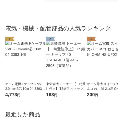
電気・機械・配管部品の人気ランキング
1
2
3
オーム電機 Fケーブル VVF
東栄管機 トーエー 【一時受
オーム電機 スイッチ
2.0mm×3芯 10m 04-3393 1
注停止】 TS継手 キャップ 4
ネコ ねこ 猫 2コ用 OH
個
0 TSCAP40 1個 446-2505
UF02 1個
4,773
163
200
円
円
円
（直送品）
最近見た商品