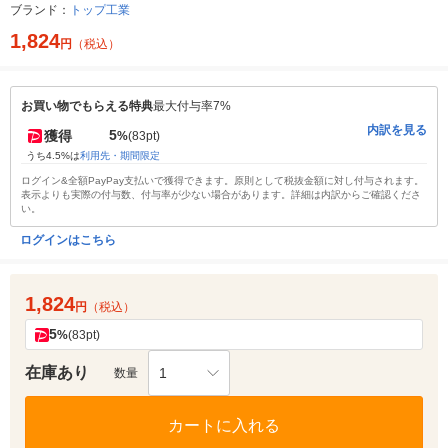
ブランド：
トップ工業
1,824
円
（税込）
お買い物でもらえる特典
最大付与率7%
内訳を見る
5
獲得
%
(83pt)
うち4.5%は
利用先・期間限定
ログイン&全額PayPay支払いで獲得できます。原則として税抜金額に対し付与されます。
表示よりも実際の付与数、付与率が少ない場合があります。詳細は内訳からご確認くださ
い。
ログインはこちら
1,824
円
（税込）
5
%
(83pt)
在庫あり
1
数量
カートに入れる