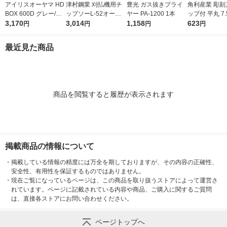
アイリスオーヤマ HD
津村鋼業 刈払機用チ
豊光 ガス抜きプライ
角利産業 彫刻
BOX 600D グレー/モ
ップソーL-52オール
ヤー PA-1200 1本
ップ付 平丸 7.
スグリーン 1台
3,170
ラウンド L-52 230×2.
3,014
1,158
541 1個
623
円
円
円
円
0×52 1枚
最近見た商品
商品を閲覧すると履歴が表示されます
掲載商品の情報について
・
掲載している情報の精度には万全を期しておりますが、その内容の正確性、
安全性、有用性を保証するものではありません。
・
現在ご覧になっているページは、この商品を取り扱うストアによって運営さ
れています。ページに記載されている内容や商品、ご購入に関するご質問
は、直接各ストアにお問い合わせください。
ページトップへ