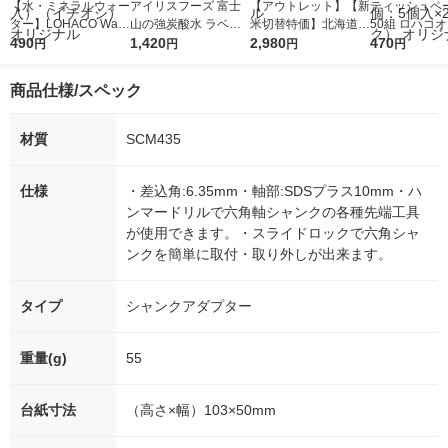
【水・ミネラルウォー
アイリスフーズ 富士
【アウトレット】【新
ティッシュペー
ター】LOHACO Wate
山の強炭酸水 ラベル
米切替特価】北海道産
50組 ロハコ
r（ロハコウォータ
490
レス 500ml 1箱（24
1,420
ななつぼし 無洗米 5k
2,980
ルソフトパッ
470
円
円
円
円
ー）2L ラベルレス 1
本入）
g 1袋 令和7年産 米 木
シュ フィオナ
箱（5本入）（イチオ
徳神糧 オリジナル
ナル 1セット
商品仕様/スペック
シ） オリジナル
個：5個入×2
オリジナル
材質
SCM435
仕様
・差込角:6.35mm・軸部:SDSプラス10mm・ハ
ンマードリルで六角軸シャンクの各種先端工具
が使用できます。・スライドロックで六角シャ
ンクを簡単に取付・取り外しが出来ます。
タイプ
シャンクアダプター
重量(g)
55
台紙寸法
（高さ×幅）103×50mm