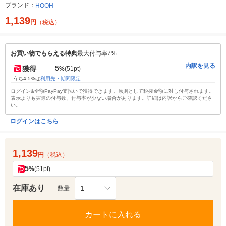
ブランド：
HOOH
1,139
円
（税込）
お買い物でもらえる特典
最大付与率7%
内訳を見る
5
獲得
%
(51pt)
うち4.5%は
利用先・期間限定
ログイン&全額PayPay支払いで獲得できます。原則として税抜金額に対し付与されます。
表示よりも実際の付与数、付与率が少ない場合があります。詳細は内訳からご確認くださ
い。
ログインはこちら
1,139
円
（税込）
5
%
(51pt)
在庫あり
1
数量
カートに入れる