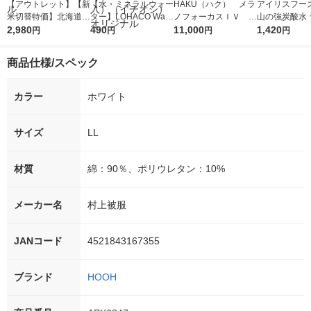
【アウトレット】【新
【水・ミネラルウォー
HAKU（ハク） メラ
アイリスフーズ
米切替特価】北海道産
ター】LOHACO Wate
ノフォーカスＩＶ 4
山の強炭酸水 
ななつぼし 無洗米 5k
2,980
r（ロハコウォータ
490
5ｇ 資生堂 おまけ
11,000
レス 500ml 1
1,420
円
円
円
円
g 1袋 令和7年産 米 木
ー）2L ラベルレス 1
付き
本入）
徳神糧 オリジナル
箱（5本入）（イチオ
商品仕様/スペック
シ） オリジナル
カラー
ホワイト
サイズ
LL
材質
綿：90％、ポリウレタン：10%
メーカー名
村上被服
JANコード
4521843167355
ブランド
HOOH