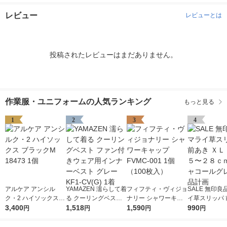
レビュー
レビューとは
投稿されたレビューはまだありません。
作業服・ユニフォームの人気ランキング
もっと見る
1
2
3
4
アルケア アンシル
YAMAZEN 濡らして着
フィフティ・ヴィジョ
SALE 無印良
ク・2 ハイソックス
る クーリングベスト
ナリー シャワーキャ
イ草スリッパ 
ブラックM 18473 1個
3,400
ファン付きウェア用イ
1,518
ップ FVMC-001 1個
1,590
ＸＬ ２６．５
990
円
円
円
円
ンナーベスト グレー
（100枚入）
ｃｍ用 チャコ
KF1-CV(G) 1着
レー 良品計画