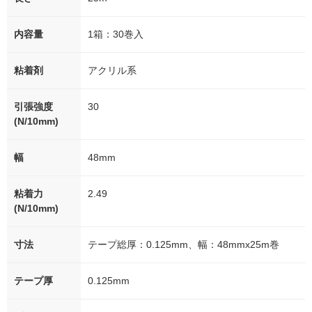
内容量
1箱：30巻入
粘着剤
アクリル系
引張強度
30
(N/10mm)
幅
48mm
粘着力
2.49
(N/10mm)
寸法
テープ総厚：0.125mm、幅：48mmx25m巻
テープ厚
0.125mm