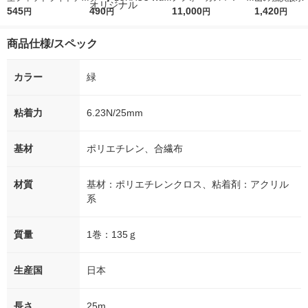
プNo.736(強粘着)50m
545
r（ロハコウォータ
490
5ｇ 資生堂 おまけ
11,000
レス 500ml 1
1,420
円
円
円
円
m×25m N736Y03 1巻
ー）2L ラベルレス 1
付き
本入）
箱（5本入）（イチオ
商品仕様/スペック
シ） オリジナル
カラー
緑
粘着力
6.23N/25mm
基材
ポリエチレン、合繊布
材質
基材：ポリエチレンクロス、粘着剤：アクリル
系
質量
1巻：135ｇ
生産国
日本
長さ
25m