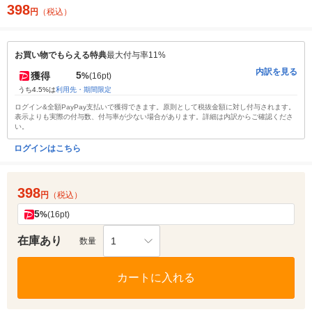
398
円
（税込）
お買い物でもらえる特典
最大付与率11%
内訳を見る
5
獲得
%
(16pt)
うち4.5%は
利用先・期間限定
ログイン&全額PayPay支払いで獲得できます。原則として税抜金額に対し付与されます。
表示よりも実際の付与数、付与率が少ない場合があります。詳細は内訳からご確認くださ
い。
ログインはこちら
398
円
（税込）
5
%
(16pt)
在庫あり
1
数量
カートに入れる