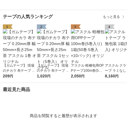
テープの人気ランキング
もっと見る
1
2
3
4
【ガムテープ】 現場
【ガムテープ】 現場
アスクル 軽梱包用OP
アスクル クラ
のチカラ 布テープ 0.2
のチカラ 布テープ 0.2
Pテープ100m巻(5巻
ープ ラミなし
0mm厚 幅50mm×長さ
209
0mm厚 幅50mm×長さ
1,020
入り) 1箱(50巻:5巻入
2,050
1箱(50巻入)
8,160
円
円
円
円
25m 茶 アスクル 1巻
25m 茶 アスクル 1セ
×10パック) オリジナ
ル
オリジナル
ット（5巻入） オリジ
ル
最近見た商品
ナル
商品を閲覧すると履歴が表示されます