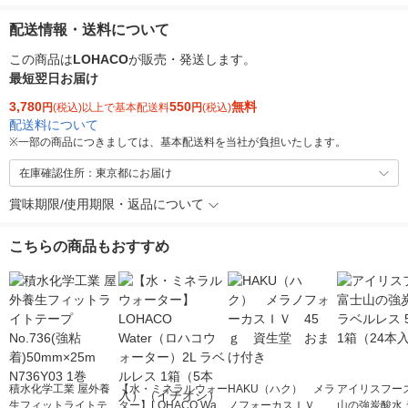
配送情報・送料について
この商品は
LOHACO
が販売・発送します。
最短翌日お届け
3,780
550
無料
円
(税込)以上で基本配送料
円
(税込)
配送料について
※
一部の商品につきましては、基本配送料を当社が負担いたします。
在庫確認住所：東京都にお届け
賞味期限/使用期限・返品について
こちらの商品もおすすめ
積水化学工業 屋外養
【水・ミネラルウォー
HAKU（ハク） メラ
アイリスフーズ
生フィットライトテー
ター】LOHACO Wate
ノフォーカスＩＶ 4
山の強炭酸水 