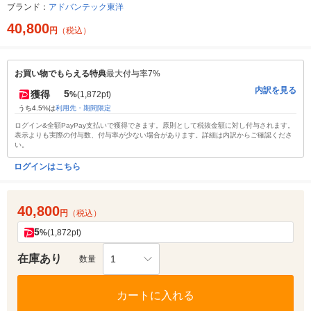
ブランド：
アドバンテック東洋
40,800
円
（税込）
お買い物でもらえる特典
最大付与率7%
内訳を見る
5
獲得
%
(1,872pt)
うち4.5%は
利用先・期間限定
ログイン&全額PayPay支払いで獲得できます。原則として税抜金額に対し付与されます。
表示よりも実際の付与数、付与率が少ない場合があります。詳細は内訳からご確認くださ
い。
ログインはこちら
40,800
円
（税込）
5
%
(1,872pt)
在庫あり
1
数量
カートに入れる