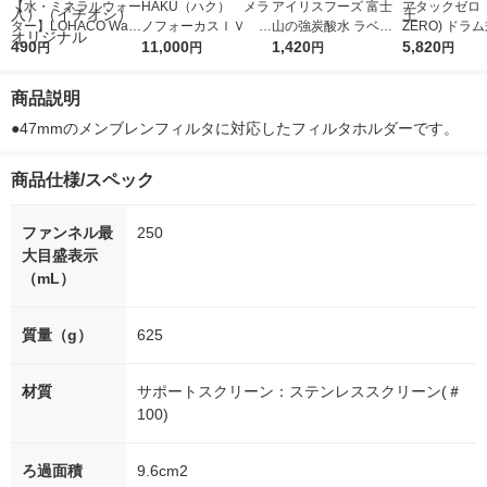
【水・ミネラルウォー
HAKU（ハク） メラ
アイリスフーズ 富士
アタックゼロ（A
ター】LOHACO Wate
ノフォーカスＩＶ 4
山の強炭酸水 ラベル
ZERO) ドラ
r（ロハコウォータ
490
5ｇ 資生堂 おまけ
11,000
レス 500ml 1箱（24
1,420
詰め替え メガ
5,820
円
円
円
円
ー）2L ラベルレス 1
付き
本入）
ボ 2300g 1
箱（5本入）（イチオ
個入) 洗濯洗剤
商品説明
シ） オリジナル
●47mmのメンブレンフィルタに対応したフィルタホルダーです。
商品仕様/スペック
ファンネル最
250
大目盛表示
（mL）
質量（g）
625
材質
サポートスクリーン：ステンレススクリーン(＃
100)
ろ過面積
9.6cm2