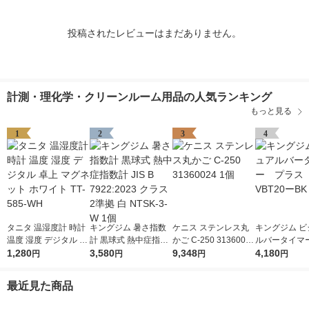
投稿されたレビューはまだありません。
計測・理化学・クリーンルーム用品の人気ランキング
もっと見る
1
2
3
4
タニタ 温湿度計 時計
キングジム 暑さ指数
ケニス ステンレス丸
キングジム ビ
温度 湿度 デジタル 卓
計 黒球式 熱中症指数
かご C-250 31360024
ルバータイマ
上 マグネット ホワイ
1,280
計 JIS B 7922:2023 ク
3,580
1個
9,348
ス クロ VBT
4,180
円
円
円
円
ト TT-585-WH
ラス2準拠 白 NTSK-3-
1個
W 1個
最近見た商品