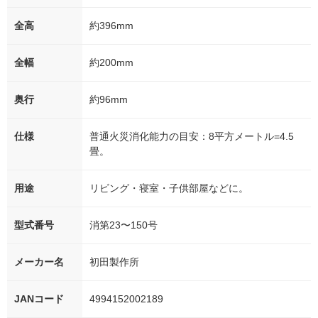
全高
約396mm
全幅
約200mm
奥行
約96mm
仕様
普通火災消化能力の目安：8平方メートル=4.5
畳。
用途
リビング・寝室・子供部屋などに。
型式番号
消第23〜150号
メーカー名
初田製作所
JANコード
4994152002189