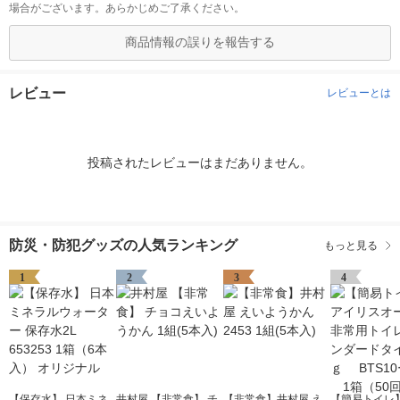
場合がございます。あらかじめご了承ください。
商品情報の誤りを報告する
レビュー
レビューとは
投稿されたレビューはまだありません。
防災・防犯グッズの人気ランキング
もっと見る
1
2
3
4
【保存水】 日本ミネ
井村屋 【非常食】 チ
【非常食】井村屋 え
【簡易トイレ