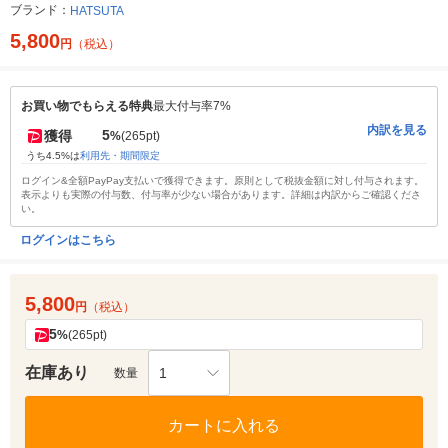
ブランド：
HATSUTA
5,800
円
（税込）
お買い物でもらえる特典
最大付与率7%
内訳を見る
5
獲得
%
(265pt)
うち4.5%は
利用先・期間限定
ログイン&全額PayPay支払いで獲得できます。原則として税抜金額に対し付与されます。
表示よりも実際の付与数、付与率が少ない場合があります。詳細は内訳からご確認くださ
い。
ログインはこちら
5,800
円
（税込）
5
%
(265pt)
在庫あり
1
数量
カートに入れる