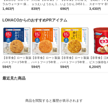
ラルウォーター 保存
ョコえいようかん 1組
いようかん 2453 1組
スオーヤマ 非
水2L 653253 1箱（6
1,463
(5本入)
839
(5本入)
696
イレ スタンダ
3,430
円
円
円
円
本入） オリジナル
イプ 10ｇ B
50 1箱（5
LOHACOからのおすすめPRアイテム
【非常食】ロート製薬
【非常食】ロート製薬
【非常食】ロート製薬
【非常食】江
ハートフード5年常温
ハートフード5年常温
ハートフード5年常温
ビスコ保存缶 6
保存おにぎり おかか
594
保存おにぎり トマト
594
保存 おにぎり カレー
594
2 1セット(1缶×
6,204
円
円
円
円
4987241197415 1個
混ぜごはん 49872411
風味 1個
97439 1個
最近見た商品
商品を閲覧すると履歴が表示されます