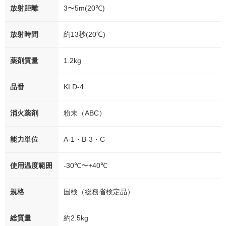
放射距離
3〜5m(20℃)
放射時間
約13秒(20℃)
薬剤質量
1.2kg
品番
KLD-4
消火薬剤
粉末（ABC）
能力単位
A-1・B-3・C
使用温度範囲
-30℃〜+40℃
規格
国検（総務省検定品）
総質量
約2.5kg