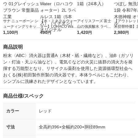
サナ ニューボーン シ
【水・ミネラルウォー
アイリスフーズ 富士
【アウトレッ
ューティングリキッド
ター】LOHACO Wate
山の強炭酸水 ラベル
米切替特価】
アイブロウ 01グレイ
1,100
r（ロハコウォータ
490
レス 500ml 1箱（24
1,420
ななつぼし 無洗
2,980
円
円
円
円
ッシュブラウン 常盤
ー）2L ラベルレス 1
本入）
g 1袋 令和7年
薬品工業
箱（5本入）（イチオ
徳神糧 オリジ
商品説明
シ） オリジナル
粉末〈ABC〉消火器は普通A（木材・紙・繊維など）、油B（ガソリ
ン・灯油・天ぷら油など）、電気Ｃなどの火災に抜群の消火力を発
揮する万能型となり、リサイクル薬剤を使用した資源循環型社会へ
おくる(株)初田製作所製の消火器です。本体ラベルにもこだわり、
シンプルに洗練されたデザインとなっています。
商品仕様/スペック
カラー
レッド
寸法
全高約396×全幅約200×胴径89mm