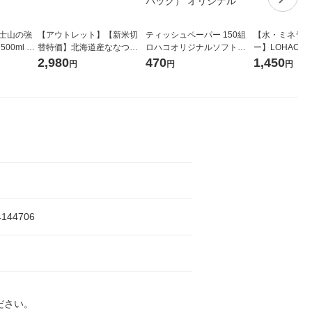
富士山の強
【アウトレット】【新米切
ティッシュペーパー 150組
【水・ミネラル
00ml 1
替特価】北海道産ななつぼ
ロハコオリジナルソフトパ
ー】LOHACO Wa
し 無洗米 5kg 1袋 令和7年産
ックティッシュ フィオナ オ
1箱（20本入
2,980
470
1,450
円
円
円
米 木徳神糧 オリジナル
リジナル 1セット（10個：
（イチオシ） 
5個入×2パック） オリジナ
ル
じ
4144706
ださい。