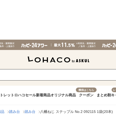
獲得はこちら
レ
トレット
ロハコセール
新着商品
オリジナル商品
クーポン
まとめ割
キ
用品
踏み台
踏み台
八幡ねじ ステップル No.2 092115 1袋(20本)