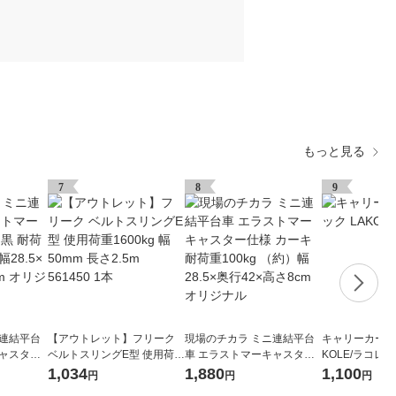
もっと見る
7
8
9
ニ連結平台
【アウトレット】フリーク
現場のチカラ ミニ連結平台
キャリーカート 
キャスター
ベルトスリングE型 使用荷重
車 エラストマーキャスター
KOLE/ラコレ
kg （約）
1600kg 幅50mm 長さ2.5m 5
仕様 カーキ 耐荷重100kg
1,034
1,880
1,100
円
円
円
さ8cm オ
61450 1本
（約）幅28.5×奥行42×高さ8