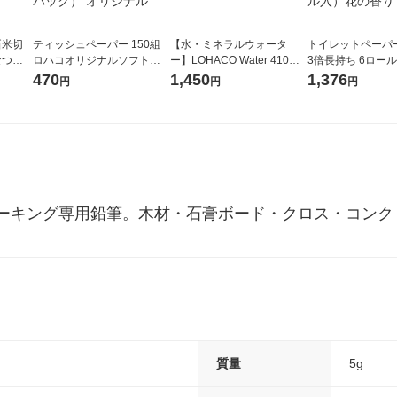
新米切
ティッシュペーパー 150組
【水・ミネラルウォータ
トイレットペーパ
なつぼ
ロハコオリジナルソフトパ
ー】LOHACO Water 410ml
3倍長持ち 6ロール 75m 再
令和7年産
ックティッシュ フィオナ オ
1箱（20本入）ラベルレス
紙配合 スコッテ
470
1,450
1,376
円
円
円
ル
リジナル 1セット（10個：
（イチオシ） オリジナル
パック 1セット（2
5個入×2パック） オリジナ
ロール入）花の香
ル
ーキング専用鉛筆。木材・石膏ボード・クロス・コンク
質量
5g