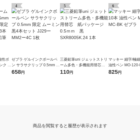
4
5
6
油性ボ
ゼブラ ゲルインクボールペ
三菱鉛筆uni ジェットストリ
マッキー 細字/極細 
ンク ア
ン サラサクリップ 0.5mm 限
ーム多色・多機能用替芯
油性ペン MO-120-
ピンク
定 ムーミン 黒4本セット JJ2
紙パッケージ 0.5ｍｍ 黒
ブラ
658
110
825
円
円
円
 三菱鉛
9ーMM2ー4C 1枚
SXR8005K.24 1本
商品を閲覧すると履歴が表示されます