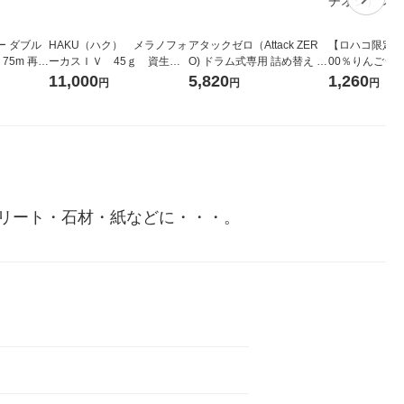
ー ダブル
HAKU（ハク） メラノフォ
アタックゼロ（Attack ZER
【ロハコ限定】
生
ーカスＩＶ 45ｇ 資生
O) ドラム式専用 詰め替え メ
00％りんごジュー
ィフラワー
堂 おまけ付き
ガジャンボ 2300g 1セット
箱（18本入）
11,000
5,820
1,260
円
円
円
パック12
（2個入) 洗濯洗剤 花王
【クイズ付き】
り
ク】（イチオシ
ル
リート・石材・紙などに・・・。