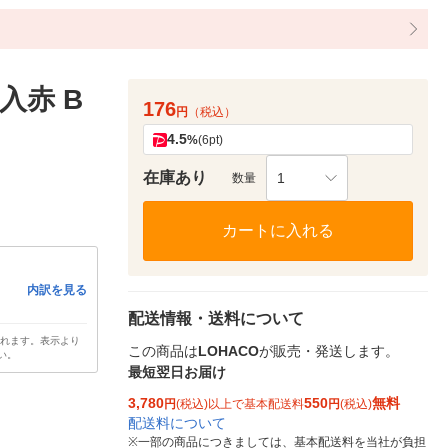
入赤 B
176
円
（税込）
4.5
%
(6pt)
在庫あり
1
数量
カートに入れる
内訳を見る
配送情報・送料について
されます。表示より
この商品は
LOHACO
が販売・発送します。
い。
最短翌日お届け
3,780
550
無料
円
(税込)以上で基本配送料
円
(税込)
配送料について
※
一部の商品につきましては、基本配送料を当社が負担