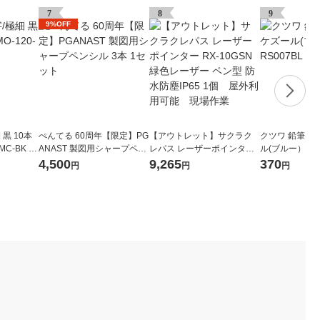
7
8
9
9%OFF
黒 10本
ぺんてる 60周年【限定】PG
【アウトレット】サクラク
クツワ 鉛筆け
MC-BK ゼ
ANAST 製図用シャープペン
レパス レーザーポインター
ル(ブルー） RS0
シル 3本 1セット
RX-10GSN 緑色レーザー ペ
4,500
9,265
370
円
円
円
ン型 防水防塵IP65 1個 屋
外利用可能 現場作業