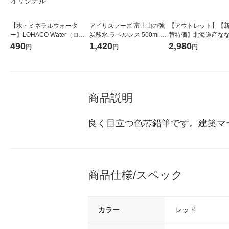
【水・ミネラルウォータ
アイリスフーズ 富士山の強
【アウトレット】【
ー】LOHACO Water（ロハ
炭酸水 ラベルレス 500ml 1
替特価】北海道産な
コウォーター）2L ラベルレ
箱（24本入）
し 無洗米 5kg 1袋 
490
1,420
2,980
円
円
円
ス 1箱（5本入）（イチオ
米 木徳神糧 オリジナ
シ） オリジナル
商品説明
良く目立つ色芯鉛筆です。建築マ
商品仕様/スペック
カラー
レッド