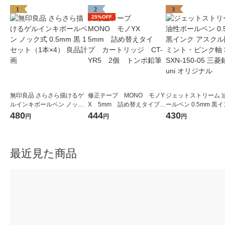
1
2
3
25%OFF
無印良品 さらさら描けるゲ
修正テープ MONO モノY
ジェットストリーム 
ルインキボールペン ノック
X 5mm 詰め替えタイプ
ールペン 0.5mm 黒イ
式 0.5mm 黒 1セット（1本×
カートリッジ CT-YR5 2
スクル限定ミント・
480
444
430
円
円
円
4） 良品計画
個 トンボ鉛筆
軸 3本 SXN-150-05
筆uni オリジナル
最近見た商品