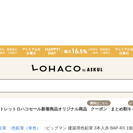
獲得はこちら
レ
トレット
ロハコセール
新着商品
オリジナル商品
クーポン
まとめ割
キ
鉛筆
色鉛筆（単色）
ビッグマン 建築用色鉛筆 3本入赤 BAP-R3 1個