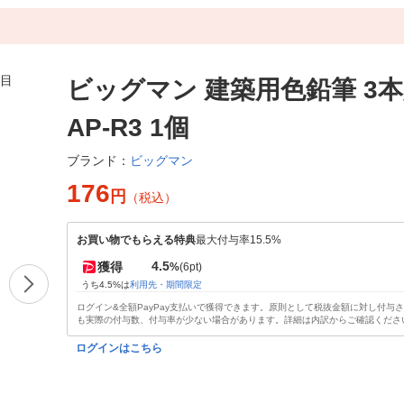
ビッグマン 建築用色鉛筆 3本
AP-R3 1個
ビッグマン
ブランド：
176
円
（税込）
お買い物でもらえる特典
最大付与率15.5%
4.5
獲得
%
(6pt)
うち4.5%は
利用先・期間限定
ログイン&全額PayPay支払いで獲得できます。原則として税抜金額に対し付与
も実際の付与数、付与率が少ない場合があります。詳細は内訳からご確認くださ
ログインはこちら