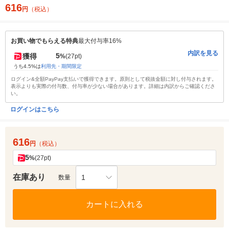
616
円
（税込）
お買い物でもらえる特典
最大付与率16%
内訳を見る
5
獲得
%
(27pt)
うち4.5%は
利用先・期間限定
ログイン&全額PayPay支払いで獲得できます。原則として税抜金額に対し付与されます。
表示よりも実際の付与数、付与率が少ない場合があります。詳細は内訳からご確認くださ
い。
ログインはこちら
616
円
（税込）
5
%
(27pt)
在庫あり
1
数量
カートに入れる