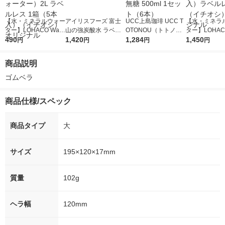
【水・ミネラルウォー
アイリスフーズ 富士
UCC上島珈琲 UCC T
【水・ミネラ
ター】LOHACO Wate
山の強炭酸水 ラベル
OTONOU（トトノ
ター】LOHACO
r（ロハコウォータ
490
レス 500ml 1箱（24
1,420
ウ） by BLACK無糖 5
1,284
r 410ml 1箱
1,450
円
円
円
円
ー）2L ラベルレス 1
本入）
00ml 1セット（6本）
入）ラベルレ
箱（5本入）（イチオ
オシ） オリジ
商品説明
シ） オリジナル
ゴムベラ
商品仕様/スペック
商品タイプ
大
サイズ
195×120×17mm
質量
102g
ヘラ幅
120mm