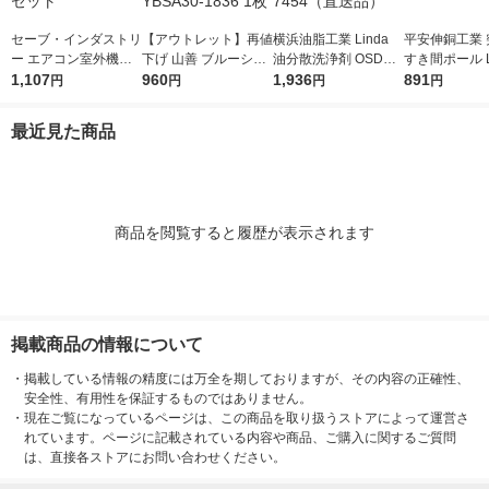
セーブ・インダストリ
【アウトレット】再値
横浜油脂工業 Linda
平安伸銅工業 
ー エアコン室外機用
下げ 山善 ブルーシー
油分散洗浄剤 OSDー5
すき間ポール L
遮熱シート3枚組 SV-7
1,107
ト #3000 1.8×3.6 YB
960
00W 1L DA14 1個 83
1,936
-14 1個
891
円
円
円
円
008 1セット
SA30-1836 1枚
5-7454（直送品）
最近見た商品
商品を閲覧すると履歴が表示されます
掲載商品の情報について
・
掲載している情報の精度には万全を期しておりますが、その内容の正確性、
安全性、有用性を保証するものではありません。
・
現在ご覧になっているページは、この商品を取り扱うストアによって運営さ
れています。ページに記載されている内容や商品、ご購入に関するご質問
は、直接各ストアにお問い合わせください。