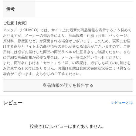
備考
ご注意【免責】
アスクル（LOHACO）では、サイト上に最新の商品情報を表示するよう努めて
おりますが、メーカーの都合等により、商品規格・仕様（容量、パッケージ、
原材料、原産国など）が変更される場合がございます。このため、実際にお届
けする商品とサイト上の商品情報の表記が異なる場合がございますので、ご使
用前には必ずお届けした商品の商品ラベルや注意書きをご確認ください。さら
に詳細な商品情報が必要な場合は、メーカー等にお問い合わせください。
また、商品名における「セット」や「箱」の表記は、必ずしも箱でのお届けを
お約束するものではありません。お届け形態は倉庫の在庫状況等により異なる
場合がございます。あらかじめご了承ください。
商品情報の誤りを報告する
レビュー
レビューとは
投稿されたレビューはまだありません。