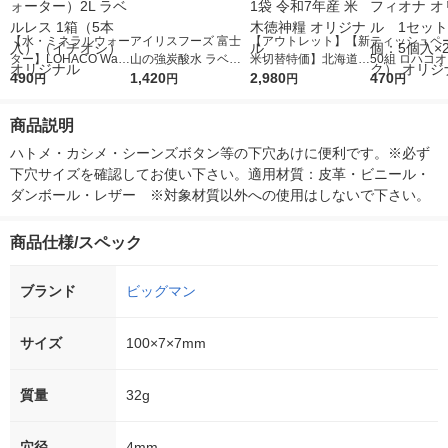
【水・ミネラルウォー
アイリスフーズ 富士
【アウトレット】【新
ティッシュペー
ター】LOHACO Wate
山の強炭酸水 ラベル
米切替特価】北海道産
50組 ロハコ
r（ロハコウォータ
490
レス 500ml 1箱（24
1,420
ななつぼし 無洗米 5k
2,980
ルソフトパッ
470
円
円
円
円
ー）2L ラベルレス 1
本入）
g 1袋 令和7年産 米 木
シュ フィオナ
箱（5本入）（イチオ
徳神糧 オリジナル
ナル 1セット
商品説明
シ） オリジナル
個：5個入×2
オリジナル
ハトメ・カシメ・シーンズボタン等の下穴あけに便利です。※必ず
下穴サイズを確認してお使い下さい。適用材質：皮革・ビニール・
ダンボール・レザー　※対象材質以外への使用はしないで下さい。
商品仕様/スペック
ブランド
ビッグマン
サイズ
100×7×7mm
質量
32g
穴径
4mm