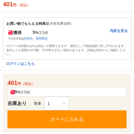
401
円
（税込）
お買い物でもらえる特典
最大付与率16%
内訳を見る
5
獲得
%
(17pt)
うち4.5%は
利用先・期間限定
ログイン&全額PayPay支払いで獲得できます。原則として税抜金額に対し付与されます。
表示よりも実際の付与数、付与率が少ない場合があります。詳細は内訳からご確認くださ
い。
ログインはこちら
401
円
（税込）
5
%
(17pt)
在庫あり
1
数量
カートに入れる