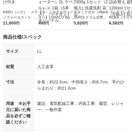
HAKU（ハク） メラ
【水・ミネラルウォー
アタックゼロ（Attack
フレアフレグラ
ノフォーカスＩＶ 4
ター】LOHACO Wate
ZERO) ドラム式専用
ROKA（イロ
5ｇ 資生堂 おまけ
11,000
r（ロハコウォータ
490
詰め替え メガジャン
5,820
イキッドリリ
6,582
円
円
円
円
付き
ー）2L ラベルレス 1
ボ 2300g 1セット（2
柔軟剤 詰め替
箱（5本入）（イチオ
個入) 洗濯洗剤 花王
大 1200ml 
商品仕様/スペック
シ） オリジナル
（5個入) 花王
サイズ
LL
材質
人工皮革
寸法
全長：約22.5cm、中指長さ：約8.7cm、手のひ
らまわり：約21.0cm
用途 ※お手
建設、電気配線工事、内装工事、園芸、レジャ
元に届いた商
ー、一般作業
品を必ずご確
認ください