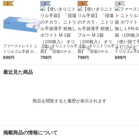
1
2
3
4
ファーストレイト ニ
【使いきりニトリル手
【使いきりニトリル手
ファーストレイ
トリルゴム手袋 ホワ
袋】 「現場のチカ
袋】 「現場のチカ
トリルゴム手袋
イト 35粉無し M FR-6
698
ラ」 ニトリル手袋薄
798
ラ」 ニトリル手袋薄
798
イト 35粉無し L
698
円
円
円
円
302 1箱（100枚入）
手 粉無し ホワイト M
手 粉無し ブルー M 1
303 1箱（10
（使い捨て手袋） オ
1箱（100枚入） オリ
箱（100枚入） オリジ
（使い捨て手袋
最近見た商品
リジナル
ジナル
ナル
リジナル
商品を閲覧すると履歴が表示されます
掲載商品の情報について