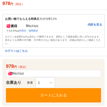
978
円
（税込）
お買い物でもらえる特典
最大付与率11%
内訳を見る
5
獲得
%
(43pt)
うち4.5%は
利用先・期間限定
ログイン&全額PayPay支払いで獲得できます。原則として税抜金額に対し付与されます。
表示よりも実際の付与数、付与率が少ない場合があります。詳細は内訳からご確認くださ
い。
ログインはこちら
978
円
（税込）
5
%
(43pt)
在庫あり
1
数量
カートに入れる