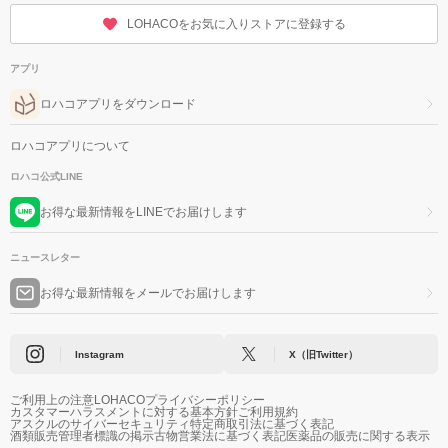
LOHACOをお気に入りストアに登録する
アプリ
ロハコアプリをダウンロード
ロハコアプリについて
ロハコ公式LINE
お得な最新情報をLINEでお届けします
ニュースレター
お得な最新情報をメールでお届けします
Instagram
X（旧Twitter）
ご利用上の注意
LOHACOプライバシーポリシー
カスタマーハラスメントに対する基本方針
ご利用規約
アスクルのサイバーセキュリティ
特定商取引法に基づく表記
酒類販売管理者標識の掲示
古物営業法に基づく表記
医薬品の販売に関する表示