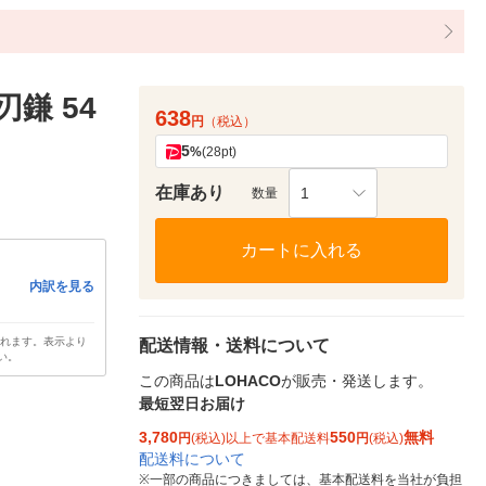
刃鎌 54
638
円
（税込）
5
%
(28pt)
在庫あり
1
数量
カートに入れる
内訳を見る
されます。表示より
配送情報・送料について
い。
この商品は
LOHACO
が販売・発送します。
最短翌日お届け
3,780
550
無料
円
(税込)以上で基本配送料
円
(税込)
配送料について
※
一部の商品につきましては、基本配送料を当社が負担