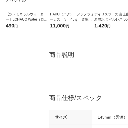
【水・ミネラルウォータ
HAKU（ハク） メラノフォ
アイリスフーズ 富士
ー】LOHACO Water（ロハ
ーカスＩＶ 45ｇ 資生
炭酸水 ラベルレス 500
コウォーター）2L ラベルレ
堂 おまけ付き
箱（24本入）
490
11,000
1,420
円
円
円
ス 1箱（5本入）（イチオ
シ） オリジナル
商品説明
商品仕様/スペック
サイズ
145mm（刃渡）