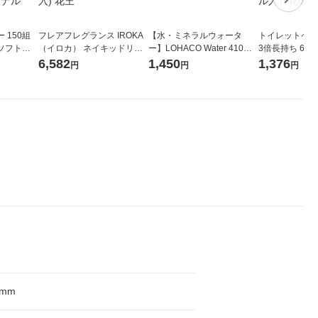
 150組
フレアフレグランス IROKA
【水・ミネラルウォータ
トイレットペー
ソフトパ
（イロカ） ネイキッドリリ
ー】LOHACO Water 410ml
3倍長持ち 6ロール 75
ィオナ オ
ーの香り 柔軟剤 詰め替え 超
1箱（20本入）ラベルレス
紙配合 スコッ
6,582
1,450
1,376
円
円
円
（10個：
特大 1200ml 1セット（5個
（イチオシ） オリジナル
パック 1セット
 オリジナ
入) 花王
ロール入）花の
0mm