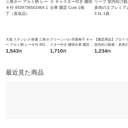
大進 ステンレス 軽量 三角ホ
グリーンパル 作業椅子 キャ
【園芸用品】プロト
ー アルミ柄 レーキ付 49397
スター付き 腰掛台車 園芸 C
室内向け観葉・多肉
36502464 1丁（直送品）
ute 1個
レミアム 3.5L 1袋
1,543
1,710
1,234
円
円
円
最近見た商品