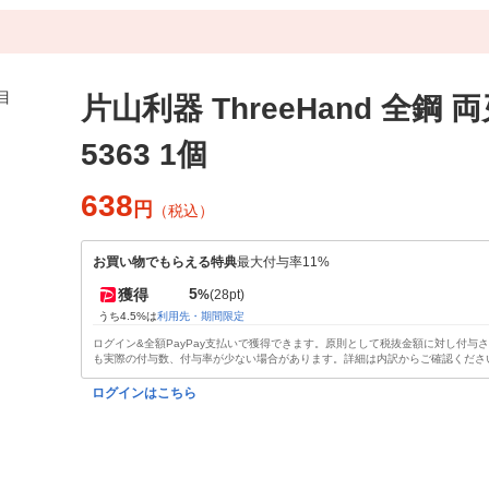
片山利器 ThreeHand 全鋼 両
5363 1個
638
円
（税込）
お買い物でもらえる特典
最大付与率11%
5
獲得
%
(28pt)
うち4.5%は
利用先・期間限定
ログイン&全額PayPay支払いで獲得できます。原則として税抜金額に対し付与
も実際の付与数、付与率が少ない場合があります。詳細は内訳からご確認くださ
ログインはこちら