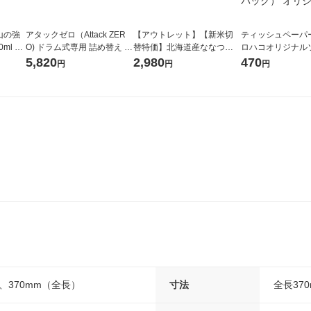
山の強
アタックゼロ（Attack ZER
【アウトレット】【新米切
ティッシュペーパー
ml 1
O) ドラム式専用 詰め替え メ
替特価】北海道産ななつぼ
ロハコオリジナル
ガジャンボ 2300g 1セット
し 無洗米 5kg 1袋 令和7年産
ックティッシュ フ
5,820
2,980
470
円
円
円
（2個入) 洗濯洗剤 花王
米 木徳神糧 オリジナル
リジナル 1セット
5個入×2パック）
ル
、370mm（全長）
寸法
全長37