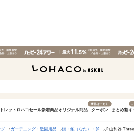
獲得はこちら
レ
トレット
ロハコセール
新着商品
オリジナル商品
クーポン
まとめ割
キ
ング
ガーデニング・造園用品
鎌・鉈（なた）・斧
片山利器 Three