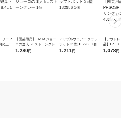
トリーフ
【園芸用品】 DAIM ジョー
アップルウェアー クラフト
【アウトレット
肉の土10
ロの達人 5L ストーングレー
ポット 35型 132986 1個
品】Do LABO 
1個
NI ウォータリン
1,280
1,211
1,078
円
円
円
セージ 43158 