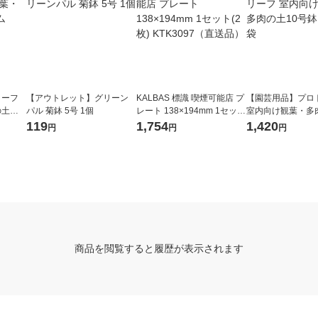
リーフ
【アウトレット】グリーン
KALBAS 標識 喫煙可能店 プ
【園芸用品】プロ
の土プ
パル 菊鉢 5号 1個
レート 138×194mm 1セット
室内向け観葉・多
(2枚) KTK3097（直送品）
号鉢 8.4L 1袋
119
1,754
1,420
円
円
円
商品を閲覧すると履歴が表示されます