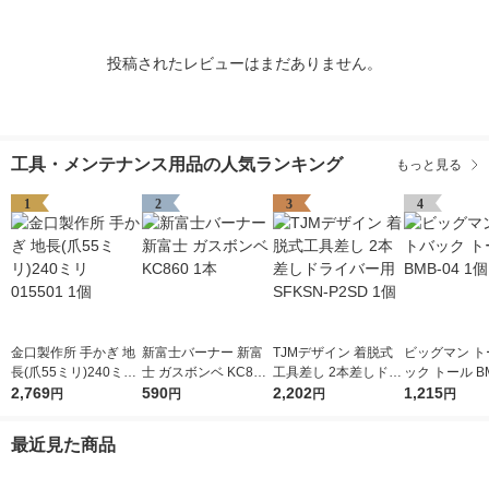
投稿されたレビューはまだありません。
工具・メンテナンス用品の人気ランキング
もっと見る
1
2
3
4
金口製作所 手かぎ 地
新富士バーナー 新富
TJMデザイン 着脱式
ビッグマン ト
長(爪55ミリ)240ミリ
士 ガスボンベ KC860
工具差し 2本差しドラ
ック トール BM
015501 1個
2,769
1本
590
イバー用 SFKSN-P2S
2,202
個
1,215
円
円
円
円
D 1個
最近見た商品