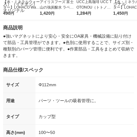
【水・ミネラルウォー
アイリスフーズ 富士
UCC上島珈琲 UCC T
【水・ミネラ
ター】LOHACO Wate
山の強炭酸水 ラベル
OTONOU（トトノ
ター】LOHACO
r（ロハコウォータ
490
レス 500ml 1箱（24
1,420
ウ） by BLACK無糖 5
1,284
r 410ml 1箱
1,450
円
円
円
円
ー）2L ラベルレス 1
本入）
00ml 1セット（6本）
入）ラベルレ
箱（5本入）（イチオ
オシ） オリジ
商品説明
シ） オリジナル
●強いマグネットにより安心・安全にOA家具・機械設備に貼り付け
て部品・工具管理ができます。●色別に使用することで、サイズ別・
種類別のパーツ管理に便利です。●作業部品・工具をまとめて収納で
きます。
商品仕様/スペック
サイズ
Φ112mm
用途
パーツ・ツールの吸着管理に。
タイプ
カップ型
高さ(mm)
100〜50