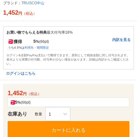
ブランド：
TRUSCO中山
1,452
円
（税込）
お買い物でもらえる特典
最大付与率16%
内訳を見る
5
獲得
%
(66pt)
うち4.5%は
利用先・期間限定
ログイン&全額PayPay支払いで獲得できます。原則として税抜金額に対し付与されます。
表示よりも実際の付与数、付与率が少ない場合があります。詳細は内訳からご確認くださ
い。
ログインはこちら
1,452
円
（税込）
5
%
(66pt)
在庫あり
1
数量
カートに入れる