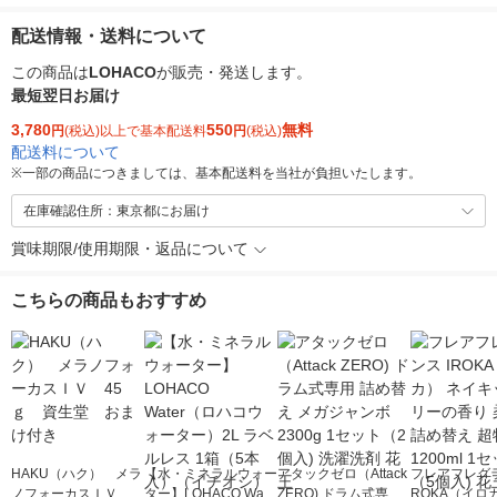
配送情報・送料について
この商品は
LOHACO
が販売・発送します。
最短翌日お届け
3,780
550
無料
円
(税込)以上で基本配送料
円
(税込)
配送料について
※
一部の商品につきましては、基本配送料を当社が負担いたします。
在庫確認住所：東京都にお届け
賞味期限/使用期限・返品について
こちらの商品もおすすめ
HAKU（ハク） メラ
【水・ミネラルウォー
アタックゼロ（Attack
フレアフレグラ
ノフォーカスＩＶ 4
ター】LOHACO Wate
ZERO) ドラム式専用
ROKA（イロ