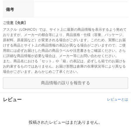
備考
ご注意【免責】
アスクル（LOHACO）では、サイト上に最新の商品情報を表示するよう努めて
おりますが、メーカーの都合等により、商品規格・仕様（容量、パッケージ、
原材料、原産国など）が変更される場合がございます。このため、実際にお届
けする商品とサイト上の商品情報の表記が異なる場合がございますので、ご使
用前には必ずお届けした商品の商品ラベルや注意書きをご確認ください。さら
に詳細な商品情報が必要な場合は、メーカー等にお問い合わせください。
また、商品名における「セット」や「箱」の表記は、必ずしも箱でのお届けを
お約束するものではありません。お届け形態は倉庫の在庫状況等により異なる
場合がございます。あらかじめご了承ください。
商品情報の誤りを報告する
レビュー
レビューとは
投稿されたレビューはまだありません。