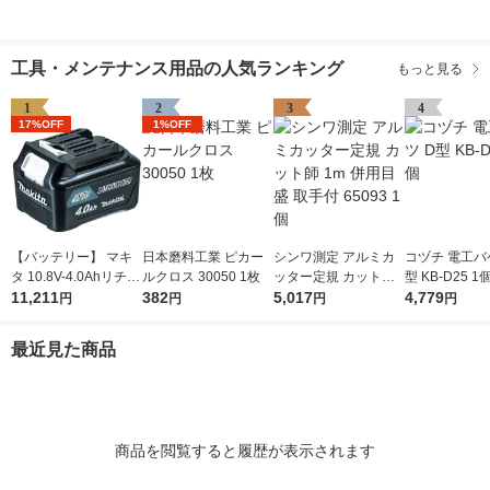
工具・メンテナンス用品の人気ランキング
もっと見る
1
2
3
4
17%OFF
1%OFF
【バッテリー】 マキ
日本磨料工業 ピカー
シンワ測定 アルミカ
コヅチ 電工バ
タ 10.8V-4.0Ahリチウ
ルクロス 30050 1枚
ッター定規 カット師
型 KB-D25 1
ムイオンバッテリ A-5
11,211
382
1m 併用目盛 取手付 6
5,017
4,779
円
円
円
円
9863 BL1040B 1個
5093 1個
最近見た商品
商品を閲覧すると履歴が表示されます