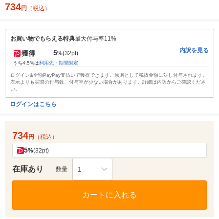
734
円
（税込）
お買い物でもらえる特典
最大付与率11%
内訳を見る
5
獲得
%
(32pt)
うち4.5%は
利用先・期間限定
ログイン&全額PayPay支払いで獲得できます。原則として税抜金額に対し付与されます。
表示よりも実際の付与数、付与率が少ない場合があります。詳細は内訳からご確認くださ
い。
ログインはこちら
734
円
（税込）
5
%
(32pt)
在庫あり
1
数量
カートに入れる