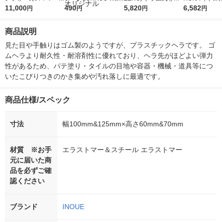
5ｇ 資生堂 おまけ
11,000
r（ロハコウォータ
490
詰め替え メガジャン
5,820
イキッドリリ
6,582
円
円
円
円
付き
ー）2L ラベルレス 1
ボ 2300g 1セット（2
柔軟剤 詰め替
箱（5本入）（イチオ
個入) 洗濯洗剤 花王
大 1200ml 
商品説明
シ） オリジナル
（5個入) 花王
見た目や手触りはゴム製のようですが、プラスチックヘラです。 ゴ
ムヘラより耐久性・耐溶剤性に優れており、ヘラ先がほどよい弾力
性があるため、パテ塗り・タイルの目地や容器・機械・道具等につ
いたこびりつきのかき集めや汚れ落しに最適です。
商品仕様/スペック
寸法
幅100mm&125mm×高さ60mm&70mm
材質 ※お手
エラストマー＆スチール エラストマー
元に届いた商
品を必ずご確
認ください
ブランド
INOUE