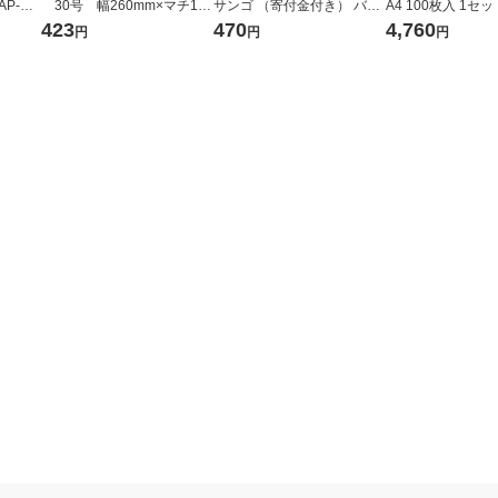
AP-HT
30号 幅260mm×マチ130
サンゴ （寄付金付き） バイ
A4 100枚入 1セ
mm×縦480mm 1袋（100
オマスポリエチレン25%入 2
×4包）
423
470
4,760
円
円
円
枚入） オリジナル
0号 No.20 1袋（100枚入）
オリジナル