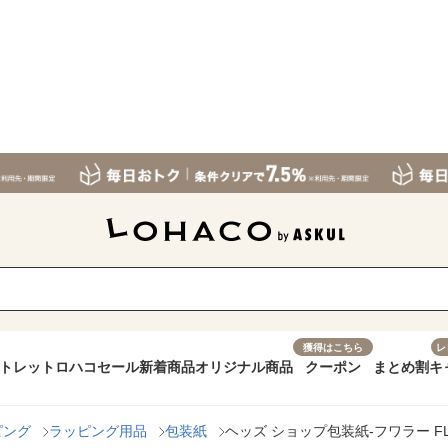
獲得はこちら
レ
トレット
ロハコセール
新着商品
オリジナル商品
クーポン
まとめ割
キ
ピング
ラッピング用品
包装紙
ヘッズ ショップ包装紙-フワラー FLS