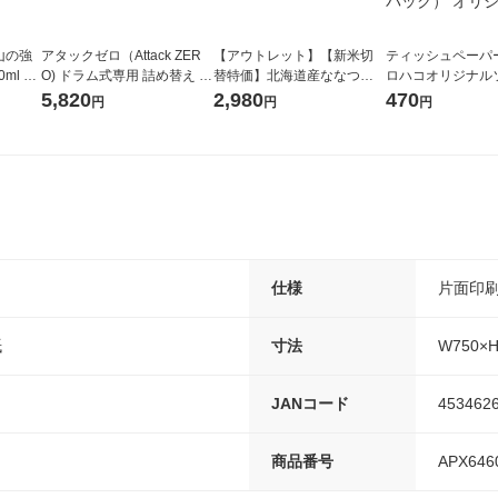
山の強
アタックゼロ（Attack ZER
【アウトレット】【新米切
ティッシュペーパー
ml 1
O) ドラム式専用 詰め替え メ
替特価】北海道産ななつぼ
ロハコオリジナル
ガジャンボ 2300g 1セット
し 無洗米 5kg 1袋 令和7年産
ックティッシュ フ
5,820
2,980
470
円
円
円
（2個入) 洗濯洗剤 花王
米 木徳神糧 オリジナル
リジナル 1セット
5個入×2パック）
ル
仕様
片面印
紙
寸法
W750×
JANコード
453462
商品番号
APX646