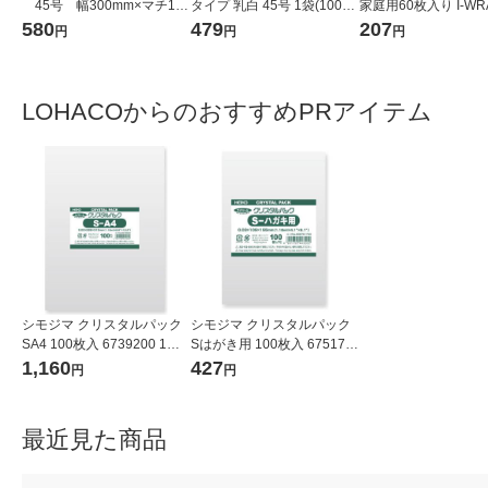
45号 幅300mm×マチ140
タイプ 乳白 45号 1袋(100枚
家庭用60枚入り I-WR
mm×縦530mm 1袋（100
入) オリジナル
1個
580
479
207
円
円
円
枚入）（イチオシ） オリジ
ナル
LOHACOからのおすすめPRアイテム
シモジマ クリスタルパック
シモジマ クリスタルパック
SA4 100枚入 6739200 1袋
Sはがき用 100枚入 675170
(100枚入)
0 1袋(100枚入)
1,160
427
円
円
最近見た商品