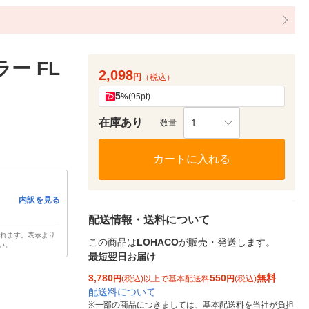
ー FL
2,098
円
（税込）
5
%
(95pt)
在庫あり
1
数量
カートに入れる
内訳を見る
配送情報・送料について
されます。表示より
この商品は
LOHACO
が販売・発送します。
い。
最短翌日お届け
3,780
550
無料
円
(税込)以上で基本配送料
円
(税込)
配送料について
※
一部の商品につきましては、基本配送料を当社が負担