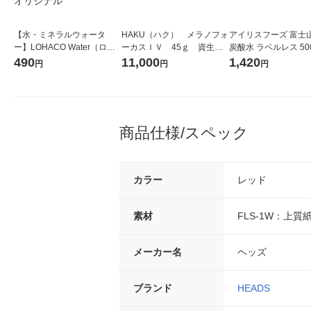
【水・ミネラルウォータ
HAKU（ハク） メラノフォ
アイリスフーズ 富士
ー】LOHACO Water（ロハ
ーカスＩＶ 45ｇ 資生
炭酸水 ラベルレス 500
コウォーター）2L ラベルレ
堂 おまけ付き
箱（24本入）
490
11,000
1,420
円
円
円
ス 1箱（5本入）（イチオ
シ） オリジナル
商品仕様/スペック
カラー
レッド
素材
FLS-1W：上質
メーカー名
ヘッズ
ブランド
HEADS