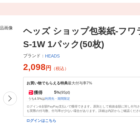
ヘッズ ショップ包装紙-フワラ
S-1W 1パック(50枚)
ブランド：
HEADS
2,098
円
（税込）
お買い物でもらえる特典
最大付与率7%
5
獲得
%
(95pt)
うち4.5%は
利用先・期間限定
ログイン&全額PayPay支払いで獲得できます。原則として税抜金額に対し付与
も実際の付与数、付与率が少ない場合があります。詳細は内訳からご確認くださ
ログインはこちら