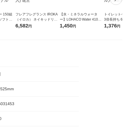
 150組
フレアフレグランス IROKA
【水・ミネラルウォータ
トイレットペー
ソフトパ
（イロカ） ネイキッドリリ
ー】LOHACO Water 410ml
3倍長持ち 6ロール 75
ィオナ オ
ーの香り 柔軟剤 詰め替え 超
1箱（20本入）ラベルレス
紙配合 スコッ
6,582
1,450
1,376
円
円
円
（10個：
特大 1200ml 1セット（5個
（イチオシ） オリジナル
パック 1セット
 オリジナ
入) 花王
ロール入）花の
刷
H525mm
6031453
0