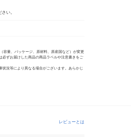
ださい。
様（容量、パッケージ、原材料、原産国など）が変更
は必ずお届けした商品の商品ラベルや注意書きをご
庫状況等により異なる場合がございます。あらかじ
レビューとは