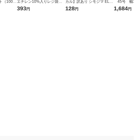
ット（100枚
エチレン10%入りレジ袋
カル】訳あり シモジマ ELP
45号 幅300
（乳白）30号 1袋（100枚
ポリエチレン袋 No.8 130×2
mm×縦530m
393
128
1,684
円
円
円
入） オリジナル
50mm 1束（100枚入）
00枚:100枚×
シ） オリジナ