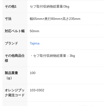
その他1
セフ取付収納物総重量/3kg
寸法
幅65mm×奥行80mm×高さ235mm
対応ベルト幅
50mm
ブランド
Tajima
その他商品仕
・セフ取付収納物総重量：3kg
様
製品重量
100
（g）
オレンジブッ
103-0302
ク発注コード