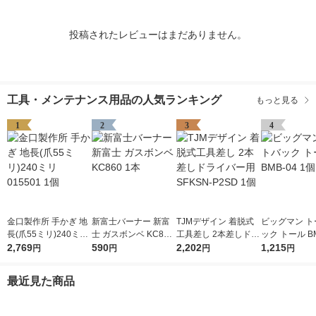
投稿されたレビューはまだありません。
工具・メンテナンス用品の人気ランキング
もっと見る
1
2
3
4
金口製作所 手かぎ 地
新富士バーナー 新富
TJMデザイン 着脱式
ビッグマン ト
長(爪55ミリ)240ミリ
士 ガスボンベ KC860
工具差し 2本差しドラ
ック トール BM
015501 1個
2,769
1本
590
イバー用 SFKSN-P2S
2,202
個
1,215
円
円
円
円
D 1個
最近見た商品