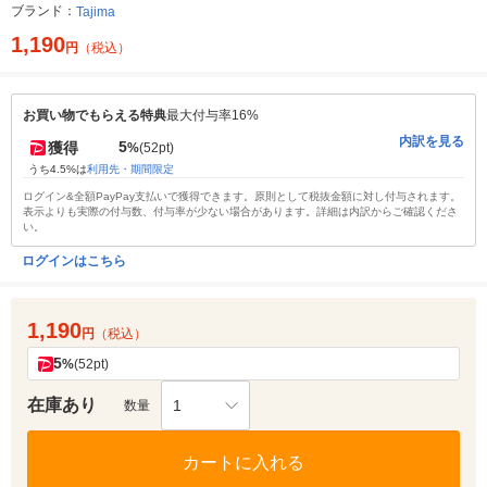
ブランド：
Tajima
1,190
円
（税込）
お買い物でもらえる特典
最大付与率16%
内訳を見る
5
獲得
%
(52pt)
うち4.5%は
利用先・期間限定
ログイン&全額PayPay支払いで獲得できます。原則として税抜金額に対し付与されます。
表示よりも実際の付与数、付与率が少ない場合があります。詳細は内訳からご確認くださ
い。
ログインはこちら
1,190
円
（税込）
5
%
(52pt)
在庫あり
1
数量
カートに入れる