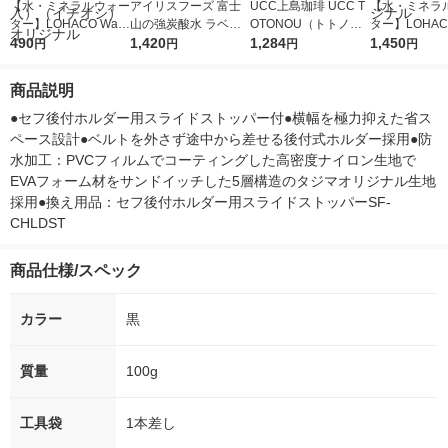
【水・ミネラルウォー
アイリスフーズ 富士
UCC上島珈琲 UCC T
【水・ミネラ
ター】LOHACO Wate
山の強炭酸水 ラベル
OTONOU（トトノ
ター】LOHACO
r（ロハコウォータ
490
レス 500ml 1箱（24
1,420
ウ） by BLACK無糖 5
1,284
r 410ml 1箱
1,450
円
円
円
円
ー）2L ラベルレス 1
本入）
00ml 1セット（6本）
入）ラベルレ
箱（5本入）（イチオ
オシ） オリジ
商品説明
シ） オリジナル
●セフ後付ホルダー用スライドストッパー付●横幅を極力抑えた省ス
ペース設計●ベルトを外さず途中から差せる後付式ホルダー採用●防
水加工：PVCフィルムでコーティングした高密度ナイロン生地で
EVAフォーム材をサンドイッチした5層構造のタジマオリジナル生地
採用●換え用品：セフ後付ホルダー用スライドストッパーSF-
CHLDST
商品仕様/スペック
カラー
黒
質量
100g
工具袋
1本差し