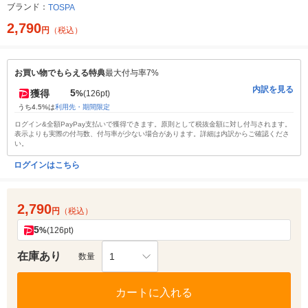
ブランド：
TOSPA
2,790
円
（税込）
お買い物でもらえる特典
最大付与率7%
内訳を見る
5
獲得
%
(126pt)
うち4.5%は
利用先・期間限定
ログイン&全額PayPay支払いで獲得できます。原則として税抜金額に対し付与されます。
表示よりも実際の付与数、付与率が少ない場合があります。詳細は内訳からご確認くださ
い。
ログインはこちら
2,790
円
（税込）
5
%
(126pt)
在庫あり
1
数量
カートに入れる