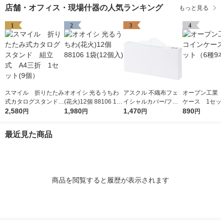
店舗・オフィス・現場什器の人気ランキング
もっと見る
1
2
3
4
スマイル 折りたたみ
オオイシ 光るうちわ
アスクル 不織布フェ
オープン工業
式カタログスタンド
(花火)12個 88106 1袋
イシャルカバー/フェ
ケース 1セッ
組立式 A4三折 1セ
2,580
(12個入)
1,980
イスカバー オリジナ
1,470
種9本入）
890
円
円
円
円
ット(9個）
ル
最近見た商品
商品を閲覧すると履歴が表示されます