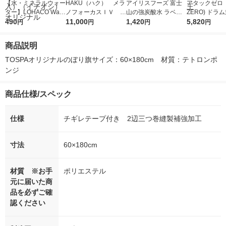
【水・ミネラルウォー
HAKU（ハク） メラ
アイリスフーズ 富士
アタックゼロ（A
ター】LOHACO Wate
ノフォーカスＩＶ 4
山の強炭酸水 ラベル
ZERO) ドラ
r（ロハコウォータ
490
5ｇ 資生堂 おまけ
11,000
レス 500ml 1箱（24
1,420
詰め替え メガ
5,820
円
円
円
円
ー）2L ラベルレス 1
付き
本入）
ボ 2300g 1
箱（5本入）（イチオ
個入) 洗濯洗剤
商品説明
シ） オリジナル
TOSPAオリジナルのぼり旗サイズ：60×180cm　材質：テトロンポ
ンジ
商品仕様/スペック
仕様
チギレテープ付き 2辺三つ巻縫製補強加工
寸法
60×180cm
材質 ※お手
ポリエステル
元に届いた商
品を必ずご確
認ください