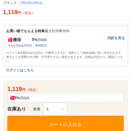
ブランド：
TRUSCO中山
1,119
円
（税込）
お買い物でもらえる特典
最大付与率16%
内訳を見る
5
獲得
%
(50pt)
うち4.5%は
利用先・期間限定
ログイン&全額PayPay支払いで獲得できます。原則として税抜金額に対し付与されます。
表示よりも実際の付与数、付与率が少ない場合があります。詳細は内訳からご確認くださ
い。
ログインはこちら
1,119
円
（税込）
5
%
(50pt)
在庫あり
1
数量
カートに入れる