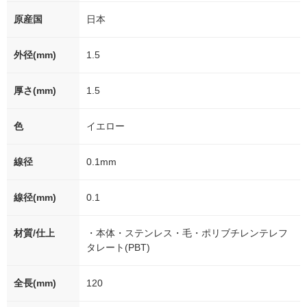
原産国
日本
外径(mm)
1.5
厚さ(mm)
1.5
色
イエロー
線径
0.1mm
線径(mm)
0.1
材質/仕上
・本体・ステンレス・毛・ポリブチレンテレフ
タレート(PBT)
全長(mm)
120