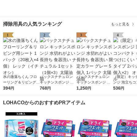
掃除用具の人気ランキング
もっと見る
1
2
3
4
水の激落ちくん フロ
パックスナチュロン
パックスナチュロン
（限定）キッ
ーリング＆リビング用
キッチンスポンジ 水
キッチンスポンジ 水
ンジ 泡立ちコ
シート 1パック（20枚
394
切れがよい 長持ち 食
768
切れがよい 長持ち 食
1,250
ト キズをつけ
536
円
円
円
円
入×4個） レック（イ
器洗い ナチュラル 1
器洗い 限定カラー グ
ソフトタイプ 
チオシ）
セット（1個×3）太陽
レー 5個入 1パック 太
（2個入×2）
LOHACOからのおすすめPRアイテム
油脂
陽油脂
ル