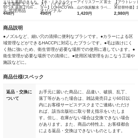
エリス 素肌のきもち
【水・ミネラルウォー
アイリスフーズ 富士
【アウトレッ
羽つき 昼用 27cm 特
ター】LOHACO Wate
山の強炭酸水 ラベル
米切替特価】
に多い昼用 超スリム
448
r（ロハコウォータ
490
レス 500ml 1箱（24
1,420
ななつぼし 無洗
2,980
円
円
円
円
シンプルデザイン 1個
ー）2L ラベルレス 1
本入）
g 1袋 令和7年
（17枚） ナプキン 大
箱（5本入）（イチオ
徳神糧 オリジ
商品説明
王製紙 エリエール 生
シ） オリジナル
理用品
●ノズルなど、細い穴の清掃に便利なブラシです。●カラーによる区
域管理などができるHACCPに対応したブラシです。●毛は抜けにく
く熱に強いため、衛生管理が必要な場所での使用に適しています。●
衛生管理が必要な場所での清掃に。●使用区域管理をおこなう工場や
施設などに。
商品仕様/スペック
返品・交換に
お手元に届いた商品に、品違い、破損、乱丁、
ついて
落丁等があった場合は、雑誌発売日より60日以
内にお客様サービスデスクまでご連絡いただけ
れば、該当出版社に取り替え指示をいたしま
す。但し、在庫がない場合は交換できない場合
があります。また、商品の特性上、お客様都合
による返品・交換はできないものとします。