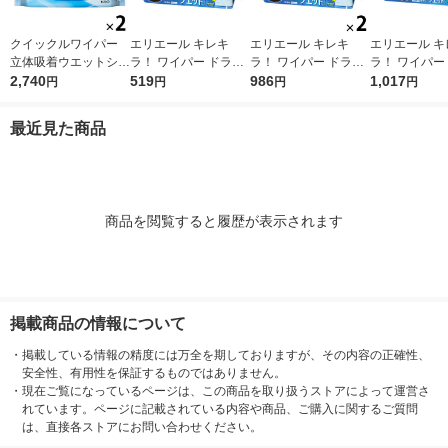
クイックルワイパー
エリエール キレキ
エリエール キレキ
エリエール キ
立体吸着ウエットシー
ラ！ ワイパー ドライ
ラ！ ワイパー ドライ
ラ！ ワイパー
ト 香り残らない 1セ
2,740
×ウエットシート 1パ
519
×ウエットシート 1セ
986
×ウエットシー
1,017
円
円
円
円
ット（32枚入×2パッ
ック（16枚入） 大王
ット（16枚入×2パッ
ック（32枚入
ク） 花王
製紙
ク） 大王製紙
製紙
最近見た商品
商品を閲覧すると履歴が表示されます
掲載商品の情報について
・
掲載している情報の精度には万全を期しておりますが、その内容の正確性、
安全性、有用性を保証するものではありません。
・
現在ご覧になっているページは、この商品を取り扱うストアによって運営さ
れています。ページに記載されている内容や商品、ご購入に関するご質問
は、直接各ストアにお問い合わせください。