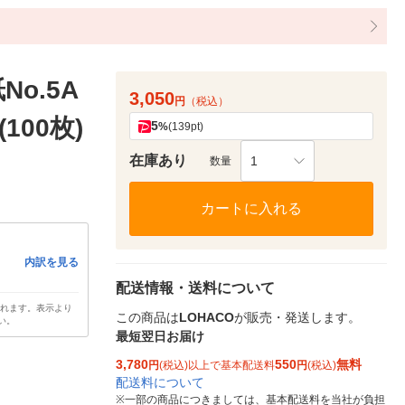
o.5A
3,050
円
（税込）
(100枚)
5
%
(139pt)
在庫あり
1
数量
カートに入れる
内訳を見る
配送情報・送料について
されます。表示より
この商品は
LOHACO
が販売・発送します。
い。
最短翌日お届け
3,780
550
無料
円
(税込)以上で基本配送料
円
(税込)
配送料について
※
一部の商品につきましては、基本配送料を当社が負担