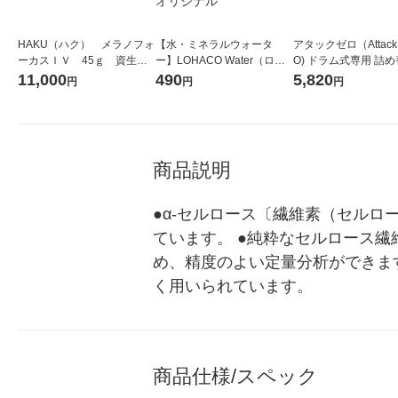
HAKU（ハク） メラノフォ
【水・ミネラルウォータ
アタックゼロ（Attack
ーカスＩＶ 45ｇ 資生
ー】LOHACO Water（ロハ
O) ドラム式専用 詰め
堂 おまけ付き
コウォーター）2L ラベルレ
ガジャンボ 2300g 1
11,000
490
5,820
円
円
円
ス 1箱（5本入）（イチオ
（2個入) 洗濯洗剤 花
シ） オリジナル
商品説明
●α-セルロース〔繊維素（セルロ
ています。 ●純粋なセルロース繊
め、精度のよい定量分析ができま
く用いられています。
商品仕様/スペック