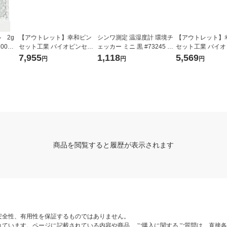
 2g
【アウトレット】幸和ピン
シンワ測定 温湿度計 環境チ
【アウトレット】
00個
セット工業 バイオピンセッ
ェッカー ミニ 黒 #73245 1
セット工業 バイ
ト K28-30 33170993 1本
個
ト K18-30 33170
7,955
1,118
5,569
円
円
円
商品を閲覧すると履歴が表示されます
安全性、有用性を保証するものではありません。
れています。ページに記載されている内容や商品、ご購入に関するご質問は、直接各