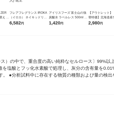
 ZER
フレアフレグランス IROKA
アイリスフーズ 富士山の強
【アウトレット】
替え メ
（イロカ） ネイキッドリリ
炭酸水 ラベルレス 500ml 1
替特価】北海道産
セット
ーの香り 柔軟剤 詰め替え 超
箱（24本入）
し 無洗米 5kg 1
6,582
1,420
2,980
円
円
円
王
特大 1200ml 1セット（5個
米 木徳神糧 オリ
入) 花王
ース）の中で、重合度の高い純粋なセルロース〕99%以
維を塩酸とフッ化水素酸で処理し、灰分の含有量を0.0
す。 ●分析試料中に存在する物質の種類および量の検出