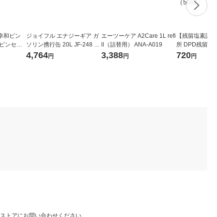
幸和ピン
ジョイフル エナジーギア ガ
エーツーケア A2Care 1L refi
【残留塩素試薬
オピンセッ
ソリン携行缶 20L JF-248 1
ll（詰替用） ANA-A019
所 DPD残留
991 1本
個
試薬No.1 50錠 
4,764
3,388
720
円
円
円
649 1箱（50
ストアにお問い合わせください。