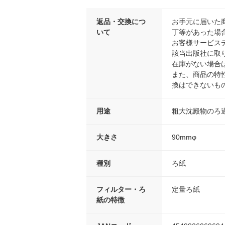
返品・交換につ
お手元に届いた
いて
丁等があった場
お客様サービス
該当出版社に取
在庫がない場合
また、商品の特
換はできないも
用途
粗大沈殿物のろ
大きさ
90mmφ
種別
ろ紙
フィルター・ろ
定量ろ紙
紙の特徴