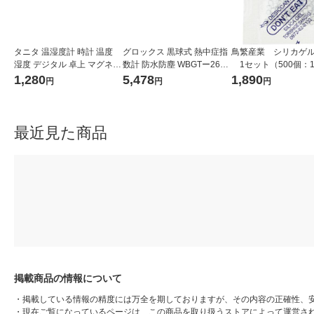
タニタ 温湿度計 時計 温度
グロックス 黒球式 熱中症指
鳥繁産業 シリカゲル
湿度 デジタル 卓上 マグネッ
数計 防水防塵 WBGTー263
1セット（500個：1
ト ホワイト TT-585-WH
1台
入×5袋）
1,280
5,478
1,890
円
円
円
最近見た商品
掲載商品の情報について
・
掲載している情報の精度には万全を期しておりますが、その内容の正確性、
・
現在ご覧になっているページは、この商品を取り扱うストアによって運営さ