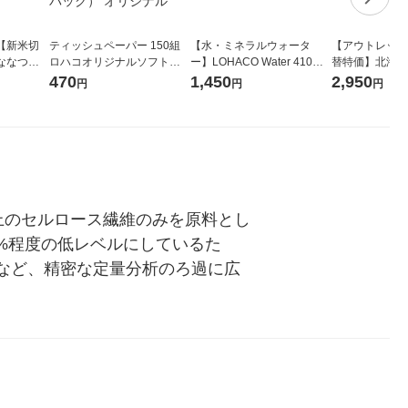
【新米切
ティッシュペーパー 150組
【水・ミネラルウォータ
【アウトレット
ななつぼ
ロハコオリジナルソフトパ
ー】LOHACO Water 410ml
替特価】北海道
袋 令和7年産
ックティッシュ フィオナ オ
1箱（20本入）ラベルレス
し 精白米 5kg
470
1,450
2,950
円
円
円
ジナル
リジナル 1セット（10個：
（イチオシ） オリジナル
米 木徳神糧 オ
5個入×2パック） オリジナ
ル
上のセルロース繊維のみを原料とし
1%程度の低レベルにしているた
など、精密な定量分析のろ過に広