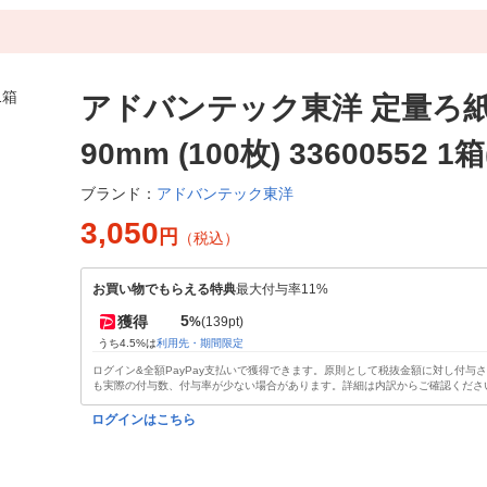
アドバンテック東洋 定量ろ紙N
90mm (100枚) 33600552 1箱
アドバンテック東洋
ブランド：
3,050
円
（税込）
お買い物でもらえる特典
最大付与率11%
5
獲得
%
(139pt)
うち4.5%は
利用先・期間限定
ログイン&全額PayPay支払いで獲得できます。原則として税抜金額に対し付与
も実際の付与数、付与率が少ない場合があります。詳細は内訳からご確認くださ
ログインはこちら