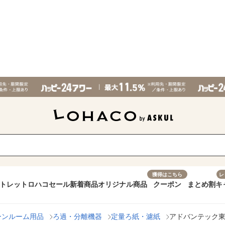
獲得はこちら
レ
トレット
ロハコセール
新着商品
オリジナル商品
クーポン
まとめ割
キ
ーンルーム用品
ろ過・分離機器
定量ろ紙・濾紙
アドバンテック東洋 定