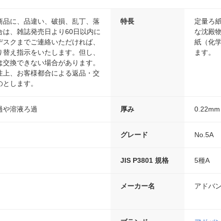
商品に、品違い、破損、乱丁、落
特長
定量ろ
合は、雑誌発売日より60日以内に
な沈殿物
デスクまでご連絡いただければ、
紙（化学
り替え指示をいたします。但し、
ます。
は交換できない場合があります。
性上、お客様都合による返品・交
のとします。
過や溶液ろ過
厚み
0.22mm
グレード
No.5A
JIS P3801 規格
5種A
メーカー名
アドバ