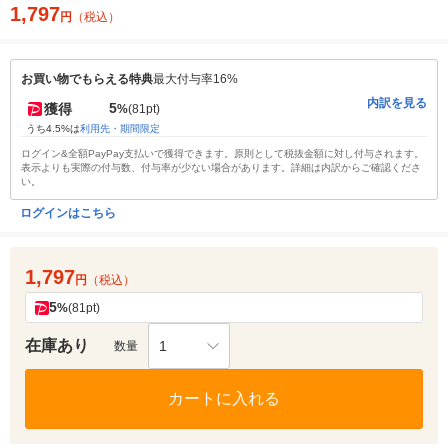
1,797
円
（税込）
お買い物でもらえる特典
最大付与率16%
内訳を見る
5
獲得
%
(81pt)
うち4.5%は
利用先・期間限定
ログイン&全額PayPay支払いで獲得できます。原則として税抜金額に対し付与されます。
表示よりも実際の付与数、付与率が少ない場合があります。詳細は内訳からご確認くださ
い。
ログインはこちら
1,797
円
（税込）
5
%
(81pt)
在庫あり
1
数量
カートに入れる