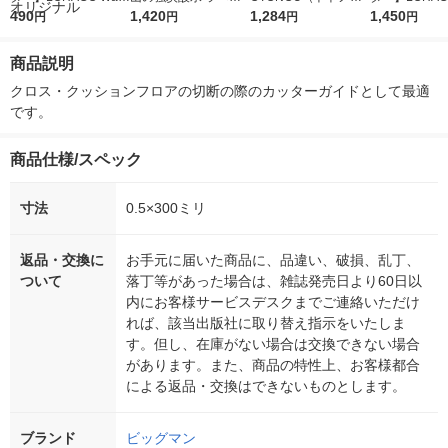
r（ロハコウォータ
490
レス 500ml 1箱（24
1,420
ウ） by BLACK無糖 5
1,284
r 410ml 1箱
1,450
円
円
円
円
ー）2L ラベルレス 1
本入）
00ml 1セット（6本）
入）ラベルレ
箱（5本入）（イチオ
オシ） オリジ
商品説明
シ） オリジナル
クロス・クッションフロアの切断の際のカッターガイドとして最適
です。
商品仕様/スペック
寸法
0.5×300ミリ
返品・交換に
お手元に届いた商品に、品違い、破損、乱丁、
ついて
落丁等があった場合は、雑誌発売日より60日以
内にお客様サービスデスクまでご連絡いただけ
れば、該当出版社に取り替え指示をいたしま
す。但し、在庫がない場合は交換できない場合
があります。また、商品の特性上、お客様都合
による返品・交換はできないものとします。
ブランド
ビッグマン