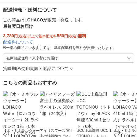
配送情報・送料について
この商品は
LOHACO
が販売・発送します。
最短翌日お届け
3,780
550
無料
円
(税込)以上で基本配送料
円
(税込)
配送料について
※
一部の商品につきましては、基本配送料を当社が負担いたします。
在庫確認住所：東京都にお届け
賞味期限/使用期限・返品について
こちらの商品もおすすめ
【水・ミネラルウォー
アイリスフーズ 富士
UCC上島珈琲 UCC T
【水・ミネラ
ター】LOHACO Wate
山の強炭酸水 ラベル
OTONOU（トトノ
ター】LOHACO