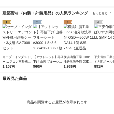
建築資材（内装・外装用品）の人気ランキング
もっと見る
1
2
3
4
セーブ・インダストリ
【アウトレット】再値
横浜油脂工業 Linda
平安伸銅工業 
ー エアコン室外機用
下げ 山善 ブルーシー
油分散洗浄剤 OSDー5
すき間ポール L
遮熱シート3枚組 SV-7
1,107
ト #3000 1.8×3.6 YB
960
00W 1L DA14 1個 83
1,936
-14 1個
891
円
円
円
円
008 1セット
SA30-1836 1枚
5-7454（直送品）
最近見た商品
商品を閲覧すると履歴が表示されます