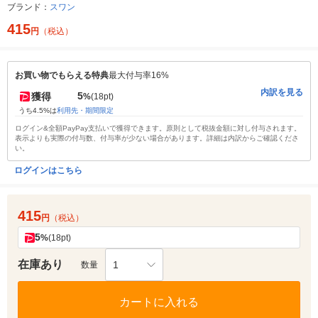
ブランド：
スワン
415
円
（税込）
お買い物でもらえる特典
最大付与率16%
内訳を見る
5
獲得
%
(18pt)
うち4.5%は
利用先・期間限定
ログイン&全額PayPay支払いで獲得できます。原則として税抜金額に対し付与されます。
表示よりも実際の付与数、付与率が少ない場合があります。詳細は内訳からご確認くださ
い。
ログインはこちら
415
円
（税込）
5
%
(18pt)
在庫あり
1
数量
カートに入れる