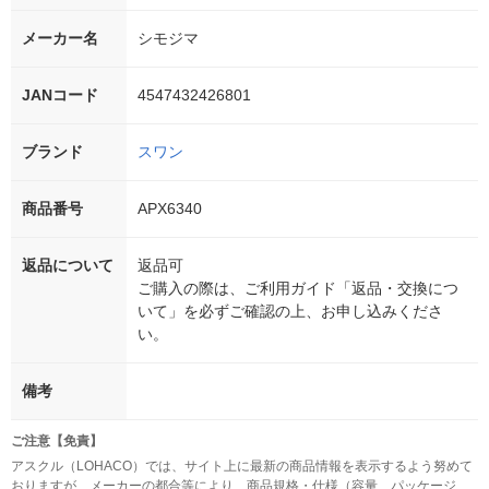
メーカー名
シモジマ
JANコード
4547432426801
ブランド
スワン
商品番号
APX6340
返品について
返品可
ご購入の際は、ご利用ガイド「返品・交換につ
いて」を必ずご確認の上、お申し込みくださ
い。
備考
ご注意【免責】
アスクル（LOHACO）では、サイト上に最新の商品情報を表示するよう努めて
おりますが、メーカーの都合等により、商品規格・仕様（容量、パッケージ、