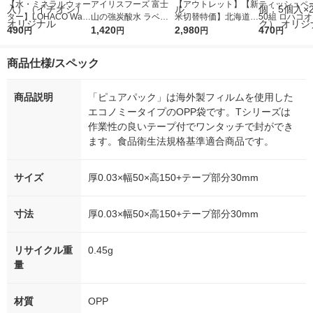
【水・ミネラルウォー
アイリスフーズ 富士
【アウトレット】【新
ティッシュペー
ター】LOHACO Wate
山の強炭酸水 ラベル
米切替特価】北海道産
50組 ロハコ
r（ロハコウォータ
490
レス 500ml 1箱（24
1,420
ななつぼし 無洗米 5k
2,980
ルソフトパッ
470
円
円
円
円
ー）2L ラベルレス 1
本入）
g 1袋 令和7年産 米 木
シュ フィオナ
箱（5本入）（イチオ
徳神糧 オリジナル
ナル 1セット
商品仕様/スペック
シ） オリジナル
個：5個入×2
オリジナル
商品説明
「ピュアパック」は海外製フィルムを使用した
エコノミータイプのOPP袋です。Tシリーズは
作業性の良いテープ付でワンタッチで封ができ
ます。食品衛生法規格基準適合商品です。
サイズ
厚0.03×幅50×高150+テープ部分30mm
寸法
厚0.03×幅50×高150+テープ部分30mm
リサイクル重
0.45g
量
材質
OPP