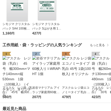
シモジマ クリスタル
シモジマ クリスタル
パック SA4 100枚入 6
パック Sはがき用 100
739200 1袋(100枚入)
1,160
枚入 6751700 1袋(10
427
円
円
0枚入)
工作用紙・袋・ラッピングの人気ランキング
もっと見る
1
2
3
4
アスクル レジ袋（乳
岩谷マテリアル アイ
アスクル レジ袋エコ
アスクル レ
白） 45号 幅300m
ラップ家庭用60枚入
ノミータイプ 乳白 45
白） 30号 幅
m×マチ140mm×縦53
580
り I-WRAP-HT 1個
207
号 1袋(100枚入) オリ
479
m×マチ130m
423
円
円
円
円
0mm 1袋（100枚
ジナル
0mm 1袋（1
入）（イチオシ） オ
入） オリジ
最近見た商品
リジナル