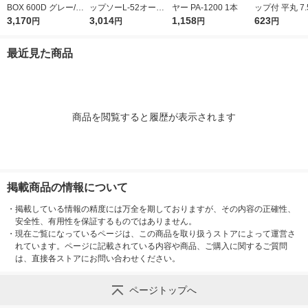
BOX 600D グレー/モ
ップソーL-52オール
ヤー PA-1200 1本
ップ付 平丸 7.
スグリーン 1台
3,170
ラウンド L-52 230×2.
3,014
1,158
541 1個
623
円
円
円
円
0×52 1枚
最近見た商品
商品を閲覧すると履歴が表示されます
掲載商品の情報について
・
掲載している情報の精度には万全を期しておりますが、その内容の正確性、
安全性、有用性を保証するものではありません。
・
現在ご覧になっているページは、この商品を取り扱うストアによって運営さ
れています。ページに記載されている内容や商品、ご購入に関するご質問
は、直接各ストアにお問い合わせください。
ページトップへ