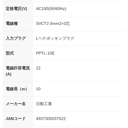
定格電圧(V)
AC100(50/60Hz)
電線種
SVCT2.0mm2×3芯
入力プラグ
Lヘナポッキンプラグ
型式
PPTL-10E
電線許容電流
22
(A)
電線長（m）
10
メーカー名
日動工業
JANコード
4937305037522