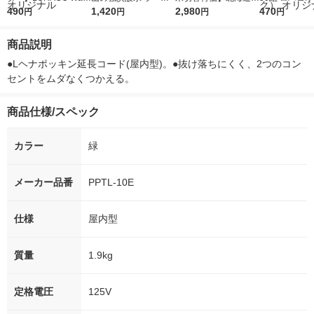
r（ロハコウォータ
490
レス 500ml 1箱（24
1,420
ななつぼし 無洗米 5k
2,980
ルソフトパッ
470
円
円
円
円
ー）2L ラベルレス 1
本入）
g 1袋 令和7年産 米 木
シュ フィオナ
箱（5本入）（イチオ
徳神糧 オリジナル
ナル 1セット
商品説明
シ） オリジナル
個：5個入×2
オリジナル
●Lヘナポッキン延長コード(屋内型)。●抜け落ちにくく、2つのコン
セントをムダなくつかえる。
商品仕様/スペック
カラー
緑
メーカー品番
PPTL-10E
仕様
屋内型
質量
1.9kg
定格電圧
125V