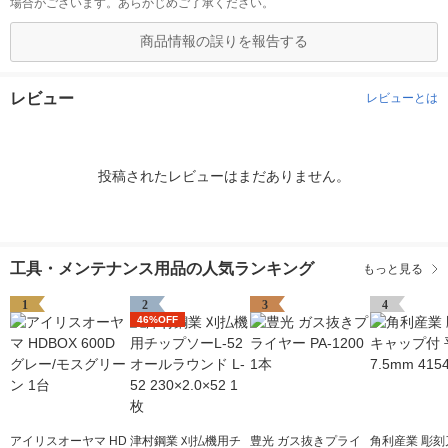
場合がございます。あらかじめご了承ください。
商品情報の誤りを報告する
レビュー
レビューとは
投稿されたレビューはまだありません。
工具・メンテナンス用品の人気ランキング
もっと見る
1
2
3
4
46%OFF
アイリスオーヤマ HD
津村鋼業 刈払機用チ
豊光 ガス抜きプライ
角利産業 彫刻