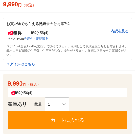
9,990
円
（税込）
お買い物でもらえる特典
最大付与率7%
内訳を見る
5
獲得
%
(456pt)
うち4.5%は
利用先・期間限定
ログイン&全額PayPay支払いで獲得できます。原則として税抜金額に対し付与されます。
表示よりも実際の付与数、付与率が少ない場合があります。詳細は内訳からご確認くださ
い。
ログインはこちら
9,990
円
（税込）
5
%
(456pt)
在庫あり
1
数量
カートに入れる