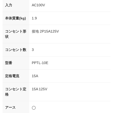
入力
AC100V
本体質量(kg)
1.9
コンセント形
接地 2P15A125V
状
コンセント数
3
型番
PPTL-10E
定格電流
15A
コンセント定
15A 125V
格
アース
◯