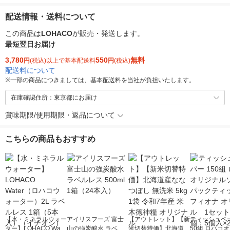
配送情報・送料について
この商品は
LOHACO
が販売・発送します。
最短翌日お届け
3,780
550
無料
円
(税込)以上で基本配送料
円
(税込)
配送料について
※
一部の商品につきましては、基本配送料を当社が負担いたします。
在庫確認住所：東京都にお届け
賞味期限/使用期限・返品について
こちらの商品もおすすめ
【水・ミネラルウォー
アイリスフーズ 富士
【アウトレット】【新
ティッシュペー
ター】LOHACO Wate
山の強炭酸水 ラベル
米切替特価】北海道産
50組 ロハコ