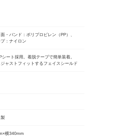
ド面・バンド：ポリプロピレン（PP）、
ープ：ナイロン
PPシート採用。着脱テープで簡単装着。
にジャストフィットするフェイスシールド
ム製
m×横340mm