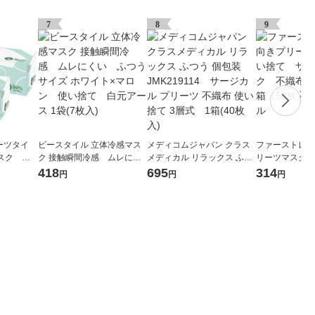
7
8
9
ーツタイ
ビースタイル 立体冷感マス
メディコムジャパン クラス
ファーストレイ
スク 不
ク 接触瞬間冷感 ムレにく
メディカル リラックス ふつ
リーツマスク
スク 1セ
い ふつうサイズ ホワイト×
う 個包装 JMK219114 サー
サージカルマス
418
695
314
円
円
円
×50枚
マロン 使い捨て 白元ア
ジカル プリーツ 不織布 使い
布 医療用 1
オリジナル
ース 1袋(7枚入)
捨て 3層式 1箱(40枚入)
オリジナル