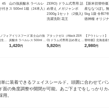
ラノフォ
アイリスフーズ 富士山の強
アタックゼロ（Attack ZER
【アウトレット】
資生
炭酸水 ラベルレス 500ml 1
O) ドラム式専用 詰め替え メ
替特価】北海道産
箱（24本入）
ガジャンボ 2300g 1セット
し 無洗米 5kg 1
1,420
5,820
2,980
円
円
円
（2個入) 洗濯洗剤 花王
米 木徳神糧 オリ
簡単に装着できるフェイスシールド。頭囲に合わせてバ
ド面の角度調整や開閉が可能。あご下までをしっかりカ
採用。