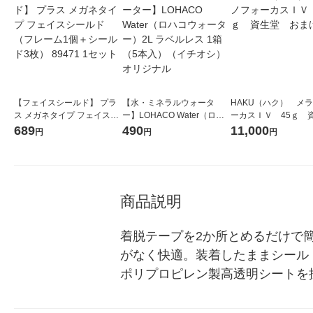
【フェイスシールド】 プラ
【水・ミネラルウォータ
HAKU（ハク） メ
ス メガネタイプ フェイスシ
ー】LOHACO Water（ロハ
ーカスＩＶ 45ｇ 
ールド（フレーム1個＋シー
コウォーター）2L ラベルレ
堂 おまけ付き
689
490
11,000
円
円
円
ルド3枚） 89471 1セット
ス 1箱（5本入）（イチオ
シ） オリジナル
商品説明
着脱テープを2か所とめるだけで
がなく快適。装着したままシール
ポリプロピレン製高透明シートを