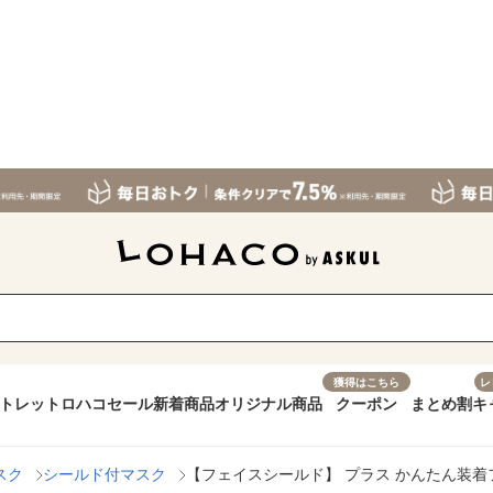
獲得はこちら
レ
トレット
ロハコセール
新着商品
オリジナル商品
クーポン
まとめ割
キ
スク
シールド付マスク
【フェイスシールド】 プラス かんたん装着フ