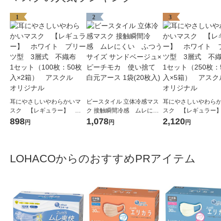
1
2
3
耳にやさしいやわらかいマ
ビースタイル 立体冷感マス
耳にやさしいやわら
スク 【レギュラー】 ホ
ク 接触瞬間冷感 ムレにく
スク 【レギュラー
ワイト プリーツ型 3層
い ふつうサイズ サンドベ
ワイト プリーツ型 
898
1,078
2,120
円
円
円
式 不織布 1セット（100
ージュ×ピーチモカ 使い捨
式 不織布 1セット（
枚：50枚入×2箱） アスク
て 白元アース 1袋(20枚入)
枚：50枚入×5箱） 
ル オリジナル
ル オリジナル
LOHACOからのおすすめPRアイテム