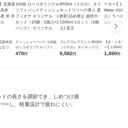
【新米切
ティッシュペーパー 150組
フレアフレグランス IROKA
【水・ミネラル
ななつぼ
ロハコオリジナルソフトパ
（イロカ） ネイキッドリリ
ー】LOHACO Wa
袋 令和7年産
ックティッシュ フィオナ オ
ーの香り 柔軟剤 詰め替え 超
1箱（20本入
470
6,582
1,450
円
円
円
ジナル
リジナル 1セット（10個：
特大 1200ml 1セット（5個
（イチオシ） 
5個入×2パック） オリジナ
入) 花王
ル
ンドの長さを調節でき、しめつけ感
バーし、軽量設計で疲れにくい。