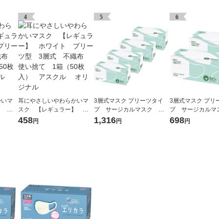
4
5
6
かいマ
耳にやさしいやわらかいマ
3層式マスク プリーツタイ
3層式マスク プリ
】 ホ
スク 【レギュラー】 ホ
プ サージカルマスク 不
プ サージカルマ
3層
ワイト プリーツ型 3層
織布 使い捨てマスク 1セ
織布 使い捨てマ
458
1,316
698
円
円
円
250
式 不織布 使い捨て 1箱
ット（200枚：4箱×50枚
ット（100枚：2箱
アスク
（50枚入） アスクル オ
入） アスクル オリジナル
入） アスクル 
リジナル