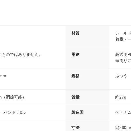
材質
シール
着脱テ
ぐものではありません。
用途
高透明
頭周り
0mm
規格
ふつう
cm（調節可能）
質量
約27g
、バンド：0.5
製造国
ベトナ
寸法
縦260m