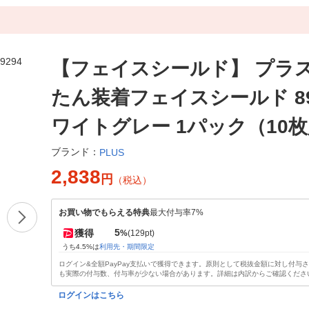
【フェイスシールド】 プラス
たん装着フェイスシールド 89
ワイトグレー 1パック（10
ブランド：
PLUS
2,838
円
（税込）
お買い物でもらえる特典
最大付与率7%
5
獲得
%
(129pt)
うち4.5%は
利用先・期間限定
ログイン&全額PayPay支払いで獲得できます。原則として税抜金額に対し付与
も実際の付与数、付与率が少ない場合があります。詳細は内訳からご確認くださ
ログインはこちら