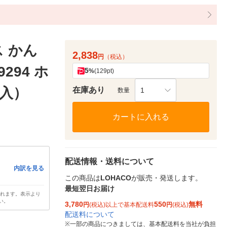
 かん
2,838
円
（税込）
294 ホ
5
%
(129pt)
枚入）
在庫あり
1
数量
カートに入れる
配送情報・送料について
内訳を見る
この商品は
LOHACO
が販売・発送します。
最短翌日お届け
されます。表示より
い。
3,780
550
無料
円
(税込)以上で基本配送料
円
(税込)
配送料について
※
一部の商品につきましては、基本配送料を当社が負担