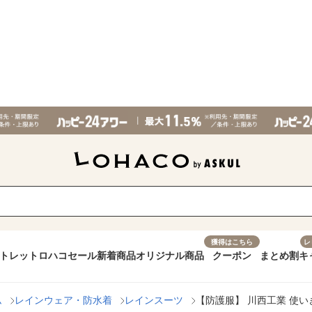
獲得はこちら
レ
トレット
ロハコセール
新着商品
オリジナル商品
クーポン
まとめ割
キ
ム
レインウェア・防水着
レインスーツ
【防護服】 川西工業 使いき