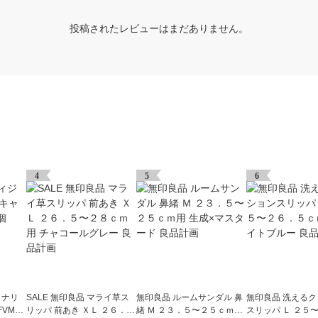
投稿されたレビューはまだありません。
4
5
6
ョナリ
SALE 無印良品 マライ草ス
無印良品 ルームサンダル 鼻
無印良品 洗える
VMC-
リッパ 前あき ＸＬ ２６．
緒 Ｍ ２３．５〜２５ｃｍ用
スリッパ Ｌ ２５