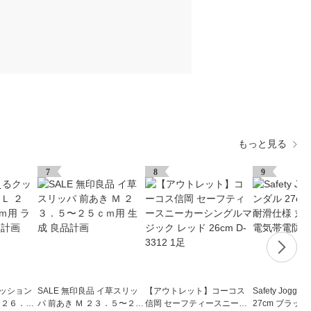
もっと見る
7
8
9
クッション
SALE 無印良品 イ草スリッ
【アウトレット】コーコス
Safety Jogg
〜２６．５
パ 前あき Ｍ ２３．５〜２５
信岡 セーフティースニーカ
27cm ブラック