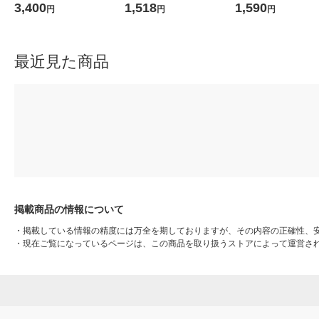
3 1個
ウェア用インナーベスト グ
001 1個（100枚入）
3,400
1,518
1,590
円
円
円
レー KF1-CV(G) 1着
最近見た商品
掲載商品の情報について
・
掲載している情報の精度には万全を期しておりますが、その内容の正確性、
・
現在ご覧になっているページは、この商品を取り扱うストアによって運営さ