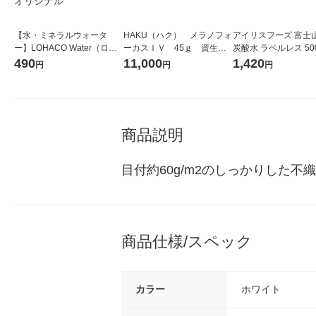
【水・ミネラルウォータ
HAKU（ハク） メラノフォ
アイリスフーズ 富士
ー】LOHACO Water（ロハ
ーカスＩＶ 45ｇ 資生
炭酸水 ラベルレス 500
コウォーター）2L ラベルレ
堂 おまけ付き
箱（24本入）
490
11,000
1,420
円
円
円
ス 1箱（5本入）（イチオ
シ） オリジナル
商品説明
目付約60g/m2のしっかりした不
商品仕様/スペック
カラー
ホワイト