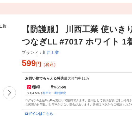
【防護服】 川西工業 使いき
つなぎLL #7017 ホワイト 1
川西工業
ブランド：
599
円
（税込）
お買い物でもらえる特典
最大付与率11%
5
獲得
%
(26pt)
うち4.5%は
利用先・期間限定
ログイン&全額PayPay支払いで獲得できます。原則として税抜金額に対し付与
も実際の付与数、付与率が少ない場合があります。詳細は内訳からご確認くださ
ログインはこちら