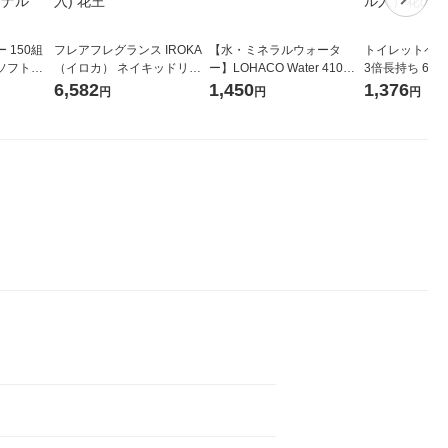
 150組
フレアフレグランス IROKA
【水・ミネラルウォータ
トイレットペー
ソフトパ
（イロカ） ネイキッドリリ
ー】LOHACO Water 410ml
3倍長持ち 6ロール 75
ィオナ オ
ーの香り 柔軟剤 詰め替え 超
1箱（20本入）ラベルレス
紙配合 スコッ
6,582
1,450
1,376
円
円
円
（10個：
特大 1200ml 1セット（5個
（イチオシ） オリジナル
パック 1セット
 オリジナ
入) 花王
ロール入）花の