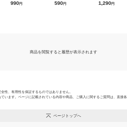
５〜２８ｃｍ用 チャコール
生成×マスタード 良品計画
ｃｍ用 ライトブル
990
590
1,290
円
円
円
グレー 良品計画
画
商品を閲覧すると履歴が表示されます
安全性、有用性を保証するものではありません。
れています。ページに記載されている内容や商品、ご購入に関するご質問は、直接各
ページトップへ