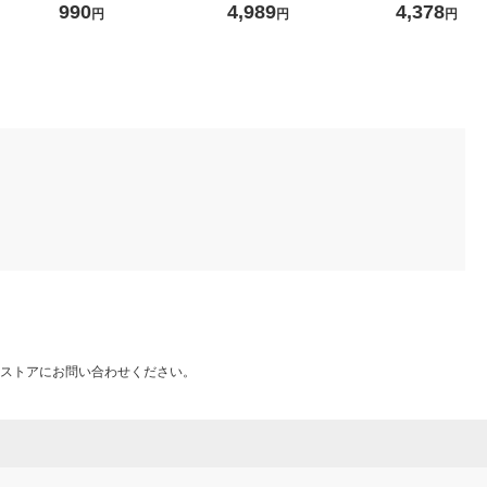
ー 良品計
ｃｍ用 生成 良品計画
ーシングルマジック レッド
洗い可能 静電気
990
4,989
4,378
円
円
円
26cm D-3312 1足
27.0
ストアにお問い合わせください。