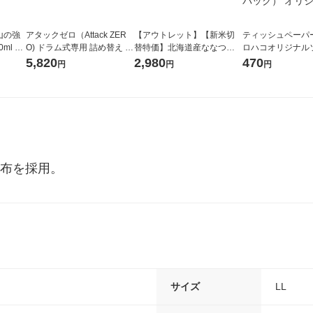
山の強
アタックゼロ（Attack ZER
【アウトレット】【新米切
ティッシュペーパー
ml 1
O) ドラム式専用 詰め替え メ
替特価】北海道産ななつぼ
ロハコオリジナル
ガジャンボ 2300g 1セット
し 無洗米 5kg 1袋 令和7年産
ックティッシュ フ
5,820
2,980
470
円
円
円
（2個入) 洗濯洗剤 花王
米 木徳神糧 オリジナル
リジナル 1セット
5個入×2パック）
ル
織布を採用。
サイズ
LL