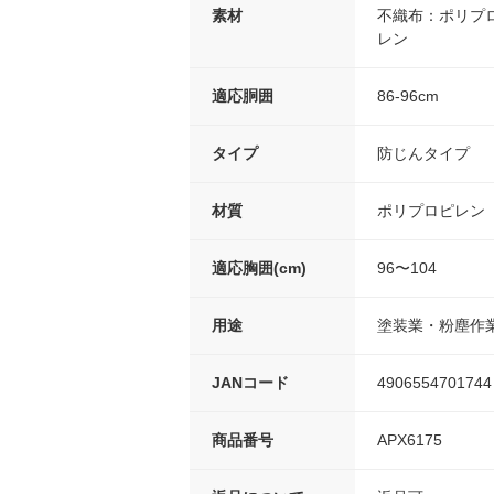
素材
不織布：ポリプ
レン
適応胴囲
86-96cm
タイプ
防じんタイプ
材質
ポリプロピレン
適応胸囲(cm)
96〜104
用途
塗装業・粉塵作
JANコード
4906554701744
商品番号
APX6175