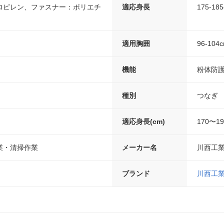
ロピレン、ファスナー：ポリエチ
適応身長
175-18
適用胸囲
96-104
機能
粉体防
種別
つなぎ
適応身長(cm)
170〜19
業・清掃作業
メーカー名
川西工
ブランド
川西工