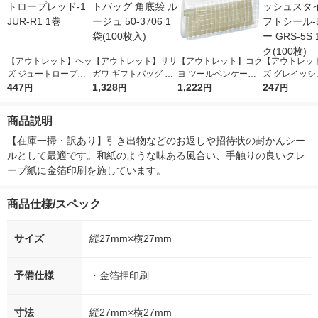
【アウトレット】ヘッ
【アウトレット】ササ
【アウトレット】コク
【アウトレッ
ズ ジュートロープレ
ガワ ギフトバッグ 角
ヨ ツールペンケース
ズ グレイッシ
ッド‐1 JUR-R1 1巻
447
底袋 ルージュ 50-370
1,328
ピープ フラットタイ
1,222
イルギフトシー
247
円
円
円
円
6 1袋(100枚入)
プ ベージュ F-VBF24
グレー GRS-5
1-4
ク(100枚)
商品説明
【在庫一掃・訳あり】引き出物などのお返しや招待状の封かんシー
ルとして最適です。和紙のような味ある風合い、手触りの良いクレ
ープ紙に金箔印刷を施しています。
商品仕様/スペック
サイズ
縦27mm×横27mm
予備仕様
・金箔押印刷
寸法
縦27mm×横27mm