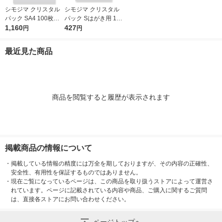
シモジマ クリスタル
シモジマ クリスタル
パック SA4 100枚入 6
パック Sはがき用 100
739200 1袋(100枚入)
1,160
枚入 6751700 1袋(10
427
円
円
0枚入)
最近見た商品
商品を閲覧すると履歴が表示されます
掲載商品の情報について
・
掲載している情報の精度には万全を期しておりますが、その内容の正確性、
安全性、有用性を保証するものではありません。
・
現在ご覧になっているページは、この商品を取り扱うストアによって運営さ
れています。ページに記載されている内容や商品、ご購入に関するご質問
は、直接各ストアにお問い合わせください。