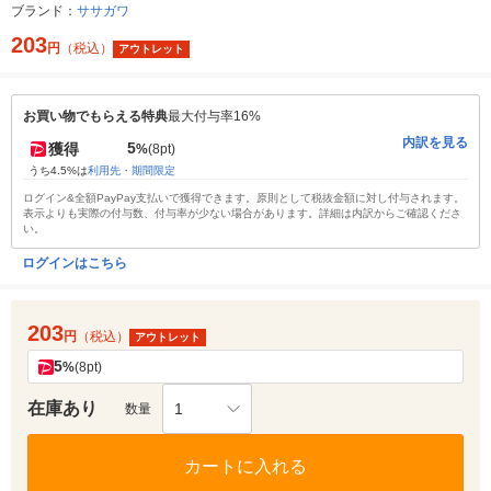
ブランド：
ササガワ
203
円
（税込）
アウトレット
お買い物でもらえる特典
最大付与率16%
内訳を見る
5
獲得
%
(8pt)
うち4.5%は
利用先・期間限定
ログイン&全額PayPay支払いで獲得できます。原則として税抜金額に対し付与されます。
表示よりも実際の付与数、付与率が少ない場合があります。詳細は内訳からご確認くださ
い。
ログインはこちら
203
円
（税込）
アウトレット
5
%
(8pt)
在庫あり
1
数量
カートに入れる