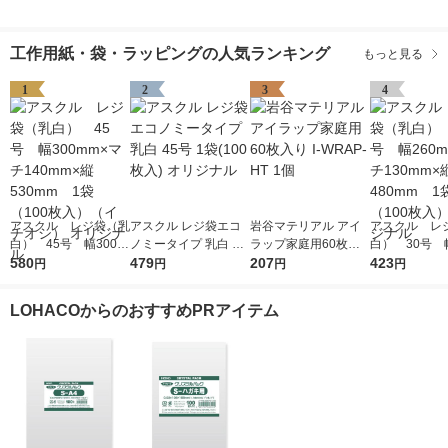
工作用紙・袋・ラッピングの人気ランキング
もっと見る
1
2
3
4
アスクル レジ袋（乳
アスクル レジ袋エコ
岩谷マテリアル アイ
アスクル レ
白） 45号 幅300m
ノミータイプ 乳白 45
ラップ家庭用60枚入
白） 30号 幅
m×マチ140mm×縦53
580
号 1袋(100枚入) オリ
479
り I-WRAP-HT 1個
207
m×マチ130m
423
円
円
円
円
0mm 1袋（100枚
ジナル
0mm 1袋（1
入）（イチオシ） オ
入） オリジ
LOHACOからのおすすめPRアイテム
リジナル