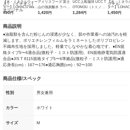
【水・ミネラルウォー
アイリスフーズ 富士
UCC上島珈琲 UCC T
【水・ミネラ
ター】LOHACO Wate
山の強炭酸水 ラベル
OTONOU（トトノ
ター】LOHACO
r（ロハコウォータ
490
レス 500ml 1箱（24
1,420
ウ） by BLACK無糖 5
1,284
r 410ml 1箱
1,450
円
円
円
円
ー）2L ラベルレス 1
本入）
00ml 1セット（6本）
入）ラベルレ
箱（5本入）（イチオ
オシ） オリジ
商品説明
シ） オリジナル
●油脂類を含んだ粉じんの浸透が少なく、肌や作業着への油汚れを軽
減します。ポリエチレンフィルムをラミネートしたポリプロピレン
不織布生地を採用しました。軽量でしなやかな着心地です。●EN規
格タイプ5〜6適合品(微粒子・ミスト防護用)、EN規格静電気防護適
合品●JIS T 8115規格タイプ5〜6準拠品(微粒子・ミスト防護用)●適
応身長(cm)：167〜176●適応胸囲(cm)：92〜100
商品仕様/スペック
性別
男女兼用
カラー
ホワイト
サイズ
M