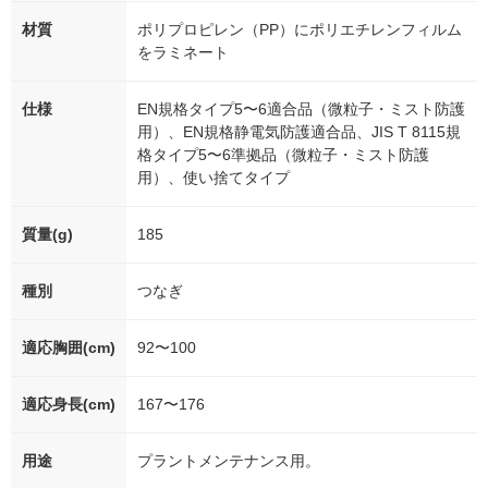
材質
ポリプロピレン（PP）にポリエチレンフィルム
をラミネート
仕様
EN規格タイプ5〜6適合品（微粒子・ミスト防護
用）、EN規格静電気防護適合品、JIS T 8115規
格タイプ5〜6準拠品（微粒子・ミスト防護
用）、使い捨てタイプ
質量(g)
185
種別
つなぎ
適応胸囲(cm)
92〜100
適応身長(cm)
167〜176
用途
プラントメンテナンス用。