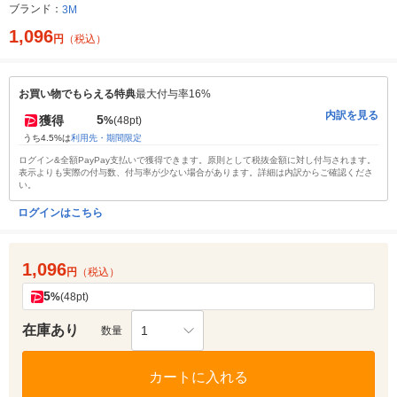
ブランド：
3M
1,096
円
（税込）
お買い物でもらえる特典
最大付与率16%
内訳を見る
5
獲得
%
(48pt)
うち4.5%は
利用先・期間限定
ログイン&全額PayPay支払いで獲得できます。原則として税抜金額に対し付与されます。
表示よりも実際の付与数、付与率が少ない場合があります。詳細は内訳からご確認くださ
い。
ログインはこちら
1,096
円
（税込）
5
%
(48pt)
在庫あり
1
数量
カートに入れる