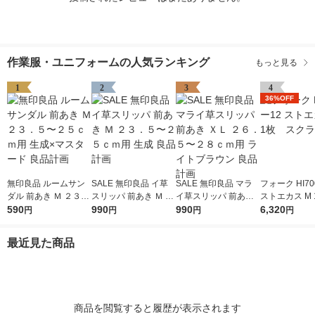
作業服・ユニフォームの人気ランキング
もっと見る
1
2
3
4
36%OFF
無印良品 ルームサン
SALE 無印良品 イ草
SALE 無印良品 マラ
フォーク HI70
ダル 前あき Ｍ ２３．
スリッパ 前あき Ｍ ２
イ草スリッパ 前あき
ストエカス M
５〜２５ｃｍ用 生成×
590
３．５〜２５ｃｍ用
990
ＸＬ ２６．５〜２８
990
クラブ
6,320
円
円
円
円
マスタード 良品計画
生成 良品計画
ｃｍ用 ライトブラウ
ン 良品計画
最近見た商品
商品を閲覧すると履歴が表示されます