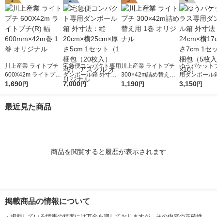
1
2
3
4
川上産業 ライトプチ
宅急便コンパクト専用
川上産業 ライトプチ
ゆうパケット
600X42m ライトプチ
ダンボール箱 外寸
300×42m詰め替え用
用ダンボール箱
(R) 幅600mm×42m巻
1,690
法：縦20cm×横25cm
7,000
1巻 オリジナル
1,190
法：縦24cm×
3,150
円
円
円
円
1巻 オリジナル
×厚さ5cm 1セット（1
×厚さ7cm 1
梱包（20枚入）×5）
梱包（5枚入）
最近見た商品
アスクル オリジナル
商品を閲覧すると履歴が表示されます
掲載商品の情報について
・
掲載している情報の精度には万全を期しておりますが、その内容の正確性、