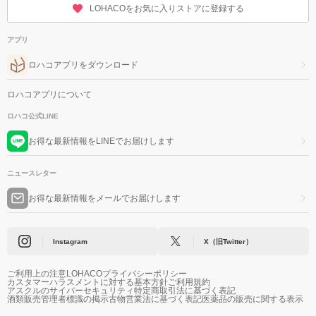
LOHACOをお気に入りストアに登録する
アプリ
ロハコアプリをダウンロード
ロハコアプリについて
ロハコ公式LINE
お得な最新情報をLINEでお届けします
ニュースレター
お得な最新情報をメールでお届けします
Instagram
X（旧Twitter）
ご利用上の注意
LOHACOプライバシーポリシー
カスタマーハラスメントに対する基本方針
ご利用規約
アスクルのサイバーセキュリティ
特定商取引法に基づく表記
酒類販売管理者標識の掲示
古物営業法に基づく表記
医薬品の販売に関する表示