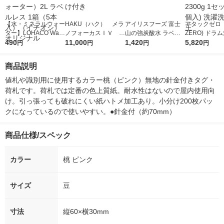
【水・ミネラルウォー
HAKU（ハク） メラ
アイリスフーズ 富士
アタックゼロ（A
ター】LOHACO Wate
ノフォーカスＩＶ 4
山の強炭酸水 ラベル
ZERO) ドラ
r（ロハコウォータ
490
5ｇ 資生堂 おまけ
11,000
レス 500ml 1箱（24
1,420
詰め替え メガ
5,820
円
円
円
円
ー）2L ラベルレス 1
付き
本入）
ボ 2300g 1
箱（5本入）（イチオ
個入) 洗濯洗剤
商品説明
シ） オリジナル
値札や識別用に使用するカラー桃（ピンク）無地の針金付きタグ・
荷札です。荷札では定番の色上質紙。耐水性はないので屋内使用向
け。引っ張っても破れにくい紙ハトメ加工あり。小分け200枚パッ
クになっているので使いやすい。●針金付（約70mm）
商品仕様/スペック
カラー
桃 ピンク
サイズ
豆
寸法
縦60×横30mm