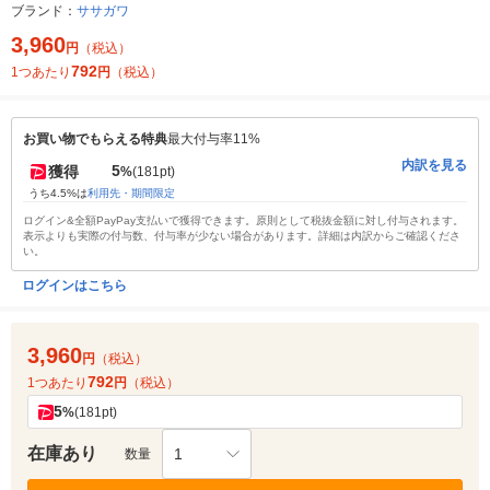
ブランド：
ササガワ
3,960
円
（税込）
792
1つあたり
円
（税込）
お買い物でもらえる特典
最大付与率11%
内訳を見る
5
獲得
%
(181pt)
うち4.5%は
利用先・期間限定
ログイン&全額PayPay支払いで獲得できます。原則として税抜金額に対し付与されます。
表示よりも実際の付与数、付与率が少ない場合があります。詳細は内訳からご確認くださ
い。
ログインはこちら
3,960
円
（税込）
792
1つあたり
円
（税込）
5
%
(181pt)
在庫あり
1
数量