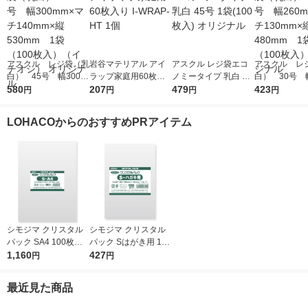
アスクル レジ袋（乳
岩谷マテリアル アイ
アスクル レジ袋エコ
アスクル レ
白） 45号 幅300m
ラップ家庭用60枚入
ノミータイプ 乳白 45
白） 30号 幅
m×マチ140mm×縦53
580
り I-WRAP-HT 1個
207
号 1袋(100枚入) オリ
479
m×マチ130m
423
円
円
円
円
0mm 1袋（100枚
ジナル
0mm 1袋（1
入）（イチオシ） オ
入） オリジ
LOHACOからのおすすめPRアイテム
リジナル
シモジマ クリスタル
シモジマ クリスタル
パック SA4 100枚入 6
パック Sはがき用 100
739200 1袋(100枚入)
1,160
枚入 6751700 1袋(10
427
円
円
0枚入)
最近見た商品