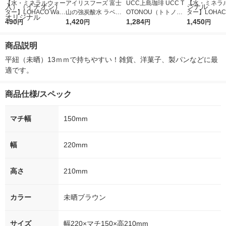
【水・ミネラルウォー
アイリスフーズ 富士
UCC上島珈琲 UCC T
【水・ミネラ
ター】LOHACO Wate
山の強炭酸水 ラベル
OTONOU（トトノ
ター】LOHACO
r（ロハコウォータ
490
レス 500ml 1箱（24
1,420
ウ） by BLACK無糖 5
1,284
r 410ml 1箱
1,450
円
円
円
円
ー）2L ラベルレス 1
本入）
00ml 1セット（6本）
入）ラベルレ
箱（5本入）（イチオ
オシ） オリジ
商品説明
シ） オリジナル
平紐（未晒）13ｍｍで持ちやすい！雑貨、洋菓子、製パンなどに最
適です。　
商品仕様/スペック
マチ幅
150mm
幅
220mm
高さ
210mm
カラー
未晒ブラウン
サイズ
幅220×マチ150×高210mm