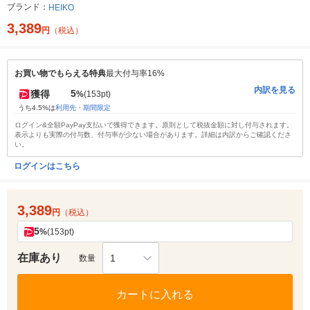
ブランド：
HEIKO
3,389
円
（税込）
お買い物でもらえる特典
最大付与率16%
内訳を見る
5
獲得
%
(153pt)
うち4.5%は
利用先・期間限定
ログイン&全額PayPay支払いで獲得できます。原則として税抜金額に対し付与されます。
表示よりも実際の付与数、付与率が少ない場合があります。詳細は内訳からご確認くださ
い。
ログインはこちら
3,389
円
（税込）
5
%
(153pt)
在庫あり
1
数量
カートに入れる