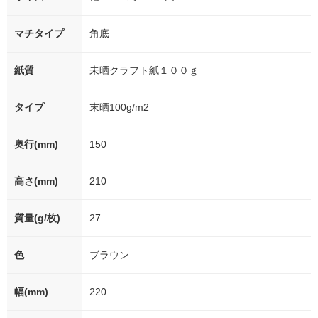
マチタイプ
角底
紙質
未晒クラフト紙１００ｇ
タイプ
末晒100g/m2
奥行(mm)
150
高さ(mm)
210
質量(g/枚)
27
色
ブラウン
幅(mm)
220