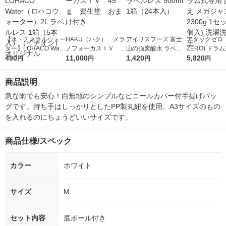
【水・ミネラルウォー
HAKU（ハク） メラ
アイリスフーズ 富士
アタックゼロ（A
ター】LOHACO Wate
ノフォーカスＩＶ 4
山の強炭酸水 ラベル
ZERO) ドラ
r（ロハコウォータ
490
5ｇ 資生堂 おまけ
11,000
レス 500ml 1箱（24
1,420
詰め替え メガ
5,820
円
円
円
円
ー）2L ラベルレス 1
付き
本入）
ボ 2300g 1
箱（5本入）（イチオ
個入) 洗濯洗剤
商品説明
シ） オリジナル
急な雨でも安心！白無地のシンプルなビニールカバー付手提げバッ
グです。持ち手はしっかりとしたPP製丸紐を使用。A3サイズのもの
を入れるのにちょうどいいサイズです。
商品仕様/スペック
カラー
ホワイト
サイズ
M
セット内容
底ボール付き