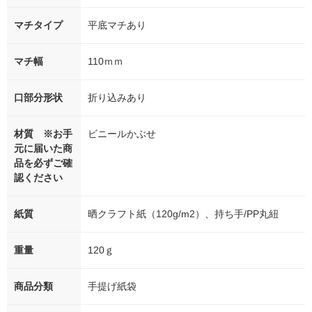
マチタイプ
平底マチあり
マチ幅
110ｍｍ
口部分形状
折り込みあり
材質 ※お手
ビニールかぶせ
元に届いた商
品を必ずご確
認ください
紙質
晒クラフト紙（120g/m2）、持ち手/PP丸紐
重量
120ｇ
商品分類
手提げ紙袋