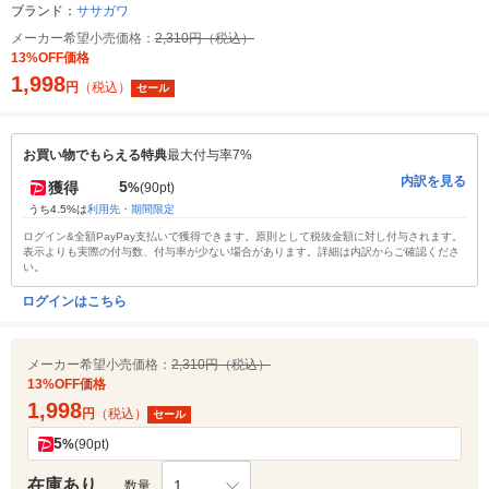
ブランド：
ササガワ
メーカー希望小売価格：
2,310円（税込）
13%OFF価格
1,998
円
（税込）
セール
お買い物でもらえる特典
最大付与率7%
内訳を見る
5
獲得
%
(90pt)
うち4.5%は
利用先・期間限定
ログイン&全額PayPay支払いで獲得できます。原則として税抜金額に対し付与されます。
表示よりも実際の付与数、付与率が少ない場合があります。詳細は内訳からご確認くださ
い。
ログインはこちら
メーカー希望小売価格：
2,310円（税込）
13%OFF価格
1,998
円
（税込）
セール
5
%
(90pt)
在庫あり
1
数量