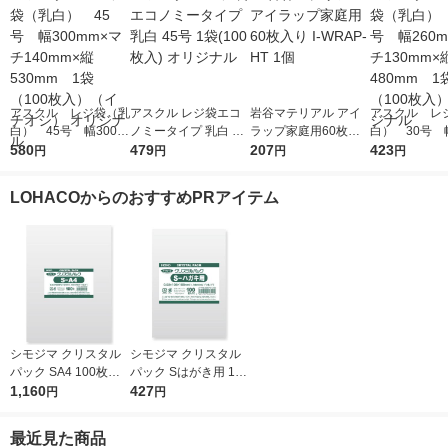
アスクル レジ袋（乳
アスクル レジ袋エコ
岩谷マテリアル アイ
アスクル レ
白） 45号 幅300m
ノミータイプ 乳白 45
ラップ家庭用60枚入
白） 30号 幅
m×マチ140mm×縦53
580
号 1袋(100枚入) オリ
479
り I-WRAP-HT 1個
207
m×マチ130m
423
円
円
円
円
0mm 1袋（100枚
ジナル
0mm 1袋（1
入）（イチオシ） オ
入） オリジ
LOHACOからのおすすめPRアイテム
リジナル
シモジマ クリスタル
シモジマ クリスタル
パック SA4 100枚入 6
パック Sはがき用 100
739200 1袋(100枚入)
1,160
枚入 6751700 1袋(10
427
円
円
0枚入)
最近見た商品