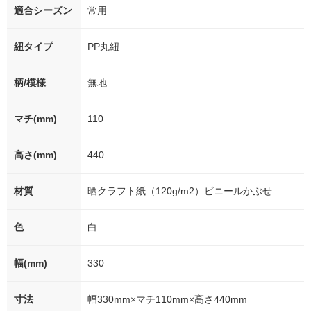
適合シーズン
常用
紐タイプ
PP丸紐
柄/模様
無地
マチ(mm)
110
高さ(mm)
440
材質
晒クラフト紙（120g/m2）ビニールかぶせ
色
白
幅(mm)
330
寸法
幅330mm×マチ110mm×高さ440mm