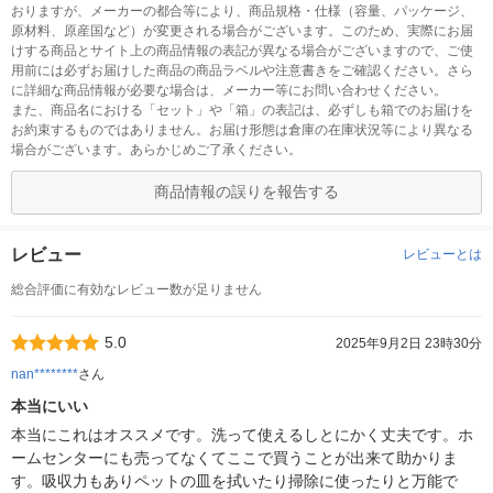
おりますが、メーカーの都合等により、商品規格・仕様（容量、パッケージ、
原材料、原産国など）が変更される場合がございます。このため、実際にお届
けする商品とサイト上の商品情報の表記が異なる場合がございますので、ご使
用前には必ずお届けした商品の商品ラベルや注意書きをご確認ください。さら
に詳細な商品情報が必要な場合は、メーカー等にお問い合わせください。
また、商品名における「セット」や「箱」の表記は、必ずしも箱でのお届けを
お約束するものではありません。お届け形態は倉庫の在庫状況等により異なる
場合がございます。あらかじめご了承ください。
商品情報の誤りを報告する
レビュー
レビューとは
総合評価に有効なレビュー数が足りません
5.0
2025年9月2日 23時30分
nan********
さん
本当にいい
本当にこれはオススメです。洗って使えるしとにかく丈夫です。ホ
ームセンターにも売ってなくてここで買うことが出来て助かりま
す。吸収力もありペットの皿を拭いたり掃除に使ったりと万能で