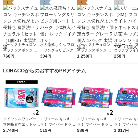
1
2
3
4
パックスナチュロン
水の激落ちくん フロ
パックスナチュロン
スリーエム（
キッチンスポンジ 水
ーリング＆リビング用
キッチンスポンジ 水
コッチブライト
切れがよい 長持ち 食
768
シート 1パック（20枚
394
切れがよい 長持ち 食
1,250
ブリッドネッ
258
円
円
円
円
器洗い ナチュラル 1
入×4個） レック（イ
器洗い 限定カラー グ
ジ 抗菌 キッチ
セット（1個×3）太陽
チオシ）
レー 5個入 1パック 太
オレンジ HBNT
LOHACOからのおすすめPRアイテム
油脂
陽油脂
（1個入）
クイックルワイパー
エリエール キレキ
エリエール キレキ
エリエール キ
立体吸着ウエットシー
ラ！ ワイパー ドライ
ラ！ ワイパー ドライ
ラ！ ワイパー
ト 香り残らない 1セ
2,740
×ウエットシート 1パ
519
×ウエットシート 1セ
986
×ウエットシー
1,017
円
円
円
円
ット（32枚入×2パッ
ック（16枚入） 大王
ット（16枚入×2パッ
ック（32枚入