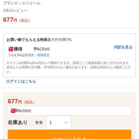
ブランド：
エリエール
1件のレビュー
677
円
（税込）
お買い物でもらえる特典
最大付与率7%
内訳を見る
5
獲得
%
(30pt)
うち4.5%は
利用先・期間限定
ログイン&全額PayPay支払いで獲得できます。原則として税抜金額に対し付与されます。
表示よりも実際の付与数、付与率が少ない場合があります。詳細は内訳からご確認くださ
い。
ログインはこちら
677
円
（税込）
5
%
(30pt)
在庫あり
1
数量
カートに入れる