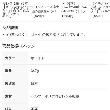
【水・ミネラルウォー
アイリスフーズ 富士
UCC上島珈琲 UCC T
【水・ミネラ
ター】LOHACO Wate
山の強炭酸水 ラベル
OTONOU（トトノ
ター】LOHACO
r（ロハコウォータ
490
レス 500ml 1箱（24
1,420
ウ） by BLACK無糖 5
1,284
r 410ml 1箱
1,450
円
円
円
円
ー）2L ラベルレス 1
本入）
00ml 1セット（6本）
入）ラベルレ
箱（5本入）（イチオ
オシ） オリジ
商品説明
シ） オリジナル
●毛羽立ちにくく、水や油の拭き取りに適しています。
商品仕様/スペック
カラー
ホワイト
重量
347g
製造国
日本
素材
パルプ、ポリプロピレン不織布
組立
不要