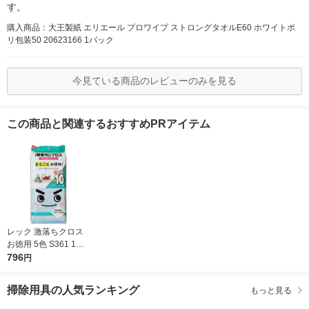
す。
購入商品：大王製紙 エリエール プロワイプ ストロングタオルE60 ホワイトポ
リ包装50 20623166 1パック
今見ている商品のレビューのみを見る
この商品と関連するおすすめPRアイテム
レック 激落ちクロス
お徳用 5色 S361 1パ
ック（10枚入）
796
円
掃除用具の人気ランキング
もっと見る